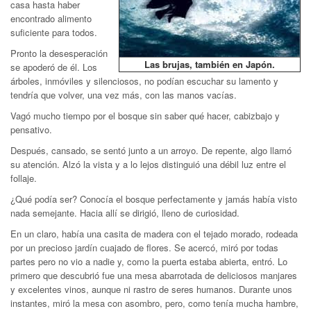
casa hasta haber
encontrado alimento
suficiente para todos.
Pronto la desesperación
Las brujas, también en Japón.
se apoderó de él. Los
árboles, inmóviles y silenciosos, no podían escuchar su lamento y
tendría que volver, una vez más, con las manos vacías.
Vagó mucho tiempo por el bosque sin saber qué hacer, cabizbajo y
pensativo.
Después, cansado, se sentó junto a un arroyo. De repente, algo llamó
su atención. Alzó la vista y a lo lejos distinguió una débil luz entre el
follaje.
¿Qué podía ser? Conocía el bosque perfectamente y jamás había visto
nada semejante. Hacia allí se dirigió, lleno de curiosidad.
En un claro, había una casita de madera con el tejado morado, rodeada
por un precioso jardín cuajado de flores. Se acercó, miró por todas
partes pero no vio a nadie y, como la puerta estaba abierta, entró. Lo
primero que descubrió fue una mesa abarrotada de deliciosos manjares
y excelentes vinos, aunque ni rastro de seres humanos. Durante unos
instantes, miró la mesa con asombro, pero, como tenía mucha hambre,