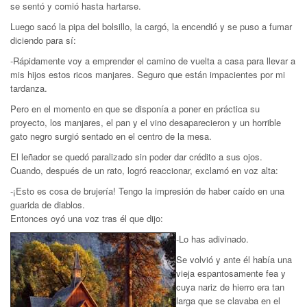
se sentó y comió hasta hartarse.
Luego sacó la pipa del bolsillo, la cargó, la encendió y se puso a fumar
diciendo para sí:
-Rápidamente voy a emprender el camino de vuelta a casa para llevar a
mis hijos estos ricos manjares. Seguro que están impacientes por mi
tardanza.
Pero en el momento en que se disponía a poner en práctica su
proyecto, los manjares, el pan y el vino desaparecieron y un horrible
gato negro surgió sentado en el centro de la mesa.
El leñador se quedó paralizado sin poder dar crédito a sus ojos.
Cuando, después de un rato, logró reaccionar, exclamó en voz alta:
-¡Esto es cosa de brujería! Tengo la impresión de haber caído en una
guarida de diablos.
Entonces oyó una voz tras él que dijo:
-Lo has adivinado.
Se volvió y ante él había una
vieja espantosamente fea y
cuya nariz de hierro era tan
larga que se clavaba en el