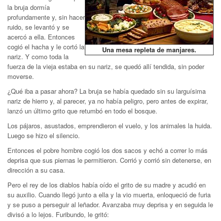
la bruja dormía
profundamente y, sin hacer
ruido, se levantó y se
acercó a ella. Entonces
cogió el hacha y le cortó la
Una mesa repleta de manjares.
nariz. Y como toda la
fuerza de la vieja estaba en su nariz, se quedó allí tendida, sin poder
moverse.
¿Qué iba a pasar ahora? La bruja se había quedado sin su larguísima
nariz de hierro y, al parecer, ya no había peligro, pero antes de expirar,
lanzó un último grito que retumbó en todo el bosque.
Los pájaros, asustados, emprendieron el vuelo, y los animales la huida.
Luego se hizo el silencio.
Entonces el pobre hombre cogió los dos sacos y echó a correr lo más
deprisa que sus piernas le permitieron. Corrió y corrió sin detenerse, en
dirección a su casa.
Pero el rey de los diablos había oído el grito de su madre y acudió en
su auxilio. Cuando llegó junto a ella y la vio muerta, enloqueció de furia
y se puso a perseguir al leñador. Avanzaba muy deprisa y en seguida le
divisó a lo lejos. Furibundo, le gritó: