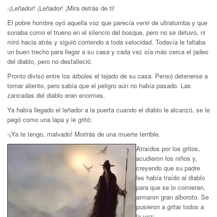
-¡Leñador! ¡Leñador! ¡Mira detrás de ti!
El pobre hombre oyó aquella voz que parecía venir de ultratumba y que
sonaba como el trueno en el silencio del bosque, pero no se detuvo, ni
miró hacia atrás y siguió corriendo a toda velocidad. Todavía le faltaba
un buen trecho para llegar a su casa y cada vez oía más cerca el jadeo
del diablo, pero no desfalleció.
Pronto divisó entre los árboles el tejado de su casa. Pensó detenerse a
tomar aliento, pero sabía que el peligro aún no había pasado. Las
zancadas del diablo eran enormes.
Ya había llegado el leñador a la puerta cuando el diablo le alcanzó, se le
pegó como una lapa y le gritó:
-¡Ya te tengo, malvado! Morirás de una muerte terrible.
Atraídos por los gritos,
acudieron los niños y,
creyendo que su padre
les había traído al diablo
para que se lo comieran,
armaron gran alboroto. Se
pusieron a gritar todos a
la vez: