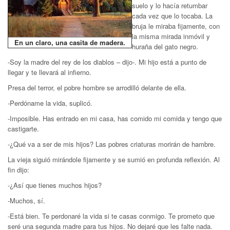
suelo y lo hacía retumbar
cada vez que lo tocaba. La
bruja le miraba fijamente, con
la misma mirada inmóvil y
En un claro, una casita de madera.
huraña del gato negro.
-Soy la madre del rey de los diablos – dijo-. Mi hijo está a punto de
llegar y te llevará al infierno.
Presa del terror, el pobre hombre se arrodilló delante de ella.
-Perdóname la vida, suplicó.
-Imposible. Has entrado en mi casa, has comido mi comida y tengo que
castigarte.
-¿Qué va a ser de mis hijos? Las pobres criaturas morirán de hambre.
La vieja siguió mirándole fijamente y se sumió en profunda reflexión. Al
fin dijo:
-¿Así que tienes muchos hijos?
-Muchos, sí.
-Está bien. Te perdonaré la vida si te casas conmigo. Te prometo que
seré una segunda madre para tus hijos. No dejaré que les falte nada.