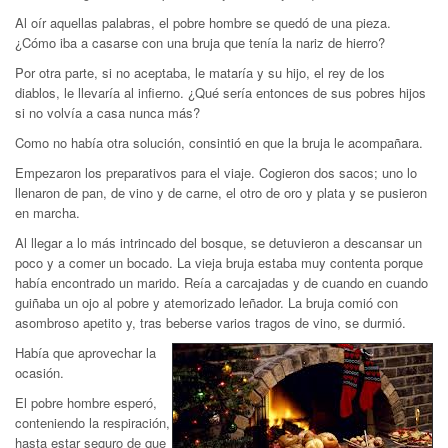
Al oír aquellas palabras, el pobre hombre se quedó de una pieza.
¿Cómo iba a casarse con una bruja que tenía la nariz de hierro?
Por otra parte, si no aceptaba, le mataría y su hijo, el rey de los
diablos, le llevaría al infierno. ¿Qué sería entonces de sus pobres hijos
si no volvía a casa nunca más?
Como no había otra solución, consintió en que la bruja le acompañara.
Empezaron los preparativos para el viaje. Cogieron dos sacos; uno lo
llenaron de pan, de vino y de carne, el otro de oro y plata y se pusieron
en marcha.
Al llegar a lo más intrincado del bosque, se detuvieron a descansar un
poco y a comer un bocado. La vieja bruja estaba muy contenta porque
había encontrado un marido. Reía a carcajadas y de cuando en cuando
guiñaba un ojo al pobre y atemorizado leñador. La bruja comió con
asombroso apetito y, tras beberse varios tragos de vino, se durmió.
Había que aprovechar la
ocasión.
El pobre hombre esperó,
conteniendo la respiración,
hasta estar seguro de que