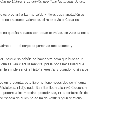
dad de Lisboa, y es opinión que tiene las arenas de oro,
ue os prestará a Lamia, Laida y Flora, cuya anotación os
e; si de capitanes valerosos, el mismo Julio César os
 no queréis andaros por tierras extrañas, en vuestra casa
ejadme a mí el cargo de poner las anotaciones y
fácil, porque no habéis de hacer otra cosa que buscar un
 que se vea clara la mentira, por la poca necesidad que
 la simple sencilla historia vuestra; y cuando no sirva de
go en la cuenta, este libro no tiene necesidad de ninguna
istóteles, ni dijo nada San Basilio, ni alcanzó Cicerón; ni
 importancia las medidas geométricas, ni la confutación de
de mezcla de quien no se ha de vestir ningún cristiano