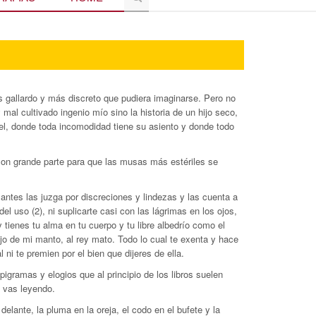
s gallardo y más discreto que pudiera imaginarse. Pero no
mal cultivado ingenio mío sino la historia de un hijo seco,
el, donde toda incomodidad tiene su asiento y donde todo
, son grande parte para que las musas más estériles se
 antes las juzga por discreciones y lindezas y las cuenta a
l uso (2), ni suplicarte casi con las lágrimas en los ojos,
 tienes tu alma en tu cuerpo y tu libre albedrío como el
o de mi manto, al rey mato. Todo lo cual te exenta y hace
 ni te premien por el bien que dijeres de ella.
igramas y elogios que al principio de los libros suelen
e vas leyendo.
lante, la pluma en la oreja, el codo en el bufete y la