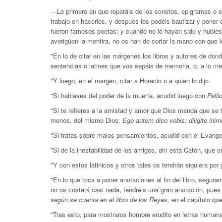
—Lo primero en que reparáis de los sonetos, epigramas o el
trabajo en hacerlos, y después los podéis bautizar y poner 
fueron famosos poetas; y cuando no lo hayan sido y hubie
averigüen la mentira, no os han de cortar la mano con que lo
"En lo de citar en las márgenes los libros y autores de do
sentencias o latines que vos sepáis de memoria, o, a lo men
"Y luego, en el margen, citar a Horacio o a quien lo dijo.
"Si hablases del poder de la muerte, acudid luego con
Pall
"Si te refieres a la amistad y amor que Dios manda que se te
menos, del mismo Dios:
Ego autem dico vobis: diligite inim
"Si tratas sobre malos pensamientos, acudid con el Evange
"Si de la inestabilidad de los amigos, ahí está Catón, que 
"Y con estos latinicos y otros tales os tendrán siquiera por
"En lo que toca a poner anotaciones al fin del libro, segur
no os costará casi nada, tendréis una gran anotación, pues
según se cuenta en el libro de los Reyes,
en el capítulo qu
"Tras esto, para mostraros hombre erudito en letras human