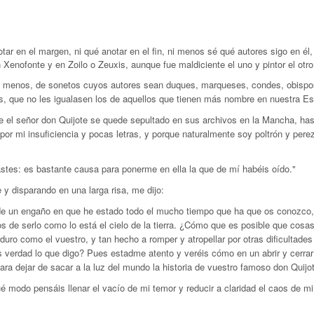
tar en el margen, ni qué anotar en el fin, ni menos sé qué autores sigo en él
enofonte y en Zoilo o Zeuxis, aunque fue maldiciente el uno y pintor el otro
a lo menos, de sonetos cuyos autores sean duques, marqueses, condes, obispo
les, que no les igualasen los de aquellos que tienen más nombre en nuestra E
l señor don Quijote se quede sepultado en sus archivos en la Mancha, hasta
 por mi insuficiencia y pocas letras, y porque naturalmente soy poltrón y p
stes: es bastante causa para ponerme en ella la que de mí habéis oído."
 disparando en una larga risa, me dijo:­
un engaño en que he estado todo el mucho tiempo que ha que os conozco, en
os de serlo como lo está el cielo de la tierra. ¿Cómo que es posible que cos
uro como el vuestro, y tan hecho a romper y atropellar por otras dificultades
s verdad lo que digo? Pues estadme atento y veréis cómo en un abrir y cerrar
a dejar de sacar a la luz del mundo la historia de vuestro famoso don Quijote
modo pensáis llenar el vacío de mi temor y reducir a claridad el caos de mi