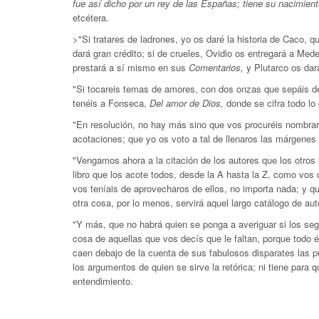
fue así dicho por un rey de las Españas; tiene su nacimien
etcétera.
>"Si tratares de ladrones, yo os daré la historia de Caco, 
dará gran crédito; si de crueles, Ovidio os entregará a Med
prestará a sí mismo en sus
Comentarios,
y Plutarco os
dar
"Si tocareis temas de amores, con dos onzas que sepáis de 
tenéis a Fonseca,
Del amor de Dios,
donde se cifra todo lo
"En resolución, no hay más sino que vos procuréis nombrar 
acotaciones; que yo os voto a tal de llenaros las márgenes y 
"Vengamos ahora a la citación de los autores que los otros 
libro que los acote todos, desde la A hasta la Z, como vos
vos teníais de aprovecharos de ellos, no importa nada; y q
otra cosa, por lo menos, servirá aquel largo catálogo de auto
"Y más, que no habrá quien se ponga a averiguar si los segu
cosa de aquellas que vos decís que le faltan, porque todo él
caen debajo de la cuenta de sus fabulosos disparates las pu
los argumentos de quien se sirve la retórica; ni tiene para
entendimiento.