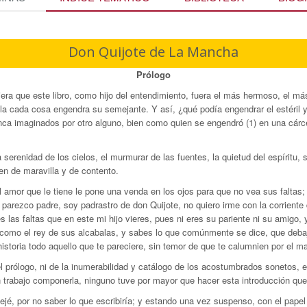
Don Quijote de La Mancha
Prólogo
era que este libro, como hijo del entendimiento, fuera el más hermoso, el má
lla cada cosa engendra su semejante. Y así, ¿qué podía engendrar el estéril y 
nca imaginados por otro alguno, bien como quien se engendró (1) en una cárc
a serenidad de los cielos, el murmurar de las fuentes, la quietud del espíritu
n de maravilla y de contento.
el amor que le tiene le pone una venda en los ojos para que no vea sus faltas;
rezco padre, soy padrastro de don Quijote, no quiero irme con la corriente de
las faltas que en este mi hijo vieres, pues ni eres su pariente ni su amigo, y
 como el rey de sus alcabalas, y sabes lo que comúnmente se dice, que debaj
historia todo aquello que te pareciere, sin temor de que te calumnien por el mal
 prólogo, ni de la inumerabilidad y catálogo de los acostumbrados sonetos, ep
n trabajo componerla, ninguno tuve por mayor que hacer esta introducción qu
é, por no saber lo que escribiría; y estando una vez suspenso, con el papel de