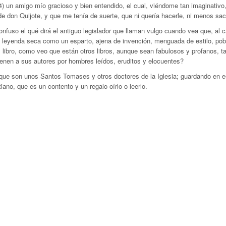
(4)
un amigo mío gracioso y bien entendido, el cual, viéndome tan imaginativo, 
de don Quijote, y que me tenía de suerte, que ni quería hacerle, ni menos sac
so el qué dirá el antiguo legislador que llaman vulgo cuando vea que, al c
 leyenda seca como un esparto, ajena de invención, menguada de estilo, pobre
 libro, como veo que están otros libros, aunque sean fabulosos y profanos, ta
 tienen a sus autores por hombres leídos, eruditos y elocuentes?
o que son unos Santos Tomases y otros doctores de la Iglesia; guardando en e
ano, que es un contento y un regalo oírlo o leerlo.