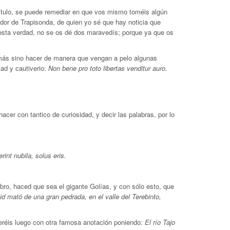
 título, se puede remediar en que vos mismo toméis algún
ador de Trapisonda, de quien yo sé que hay noticia que
esta verdad, no se os dé dos maravedís; porque ya que os
y más sino hacer de manera que vengan a pelo algunas
tad y cautiverio:
Non bene pro toto libertas venditur auro.
acer con tantico de curiosidad, y decir las palabras, por lo
int nubila, solus eris.
ibro, haced que sea el gigante Golías, y con sólo esto, que
vid mató de una gran pedrada, en el valle del Terebinto,
veréis luego con otra famosa anotación poniendo:
El río Tajo