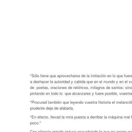
"Sólo tiene que aprovecharse de la imitación en lo que fuer
a deshacer la autoridad y cabida que en el mundo y en el vu
de poetas, oraciones de retóricos, milagros de santos; sino
pintando en todo lo que alcanzares y fuere posible, vuestra
"Procurad también que leyendo vuestra historia el melancólic
prudente deje de alabarla.
"En efecto, llevad la mira puesta a derribar la máquina ma
poco."
Con silencio grande estuve escuchando lo que mi amigo me 