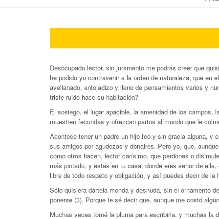
Desocupado lector, sin juramento me podrás creer que quisi
he podido yo contravenir a la orden de naturaleza; que en e
avellanado, antojadizo y lleno de pensamientos varios y nu
triste ruido hace su habitación?
El sosiego, el lugar apacible, la amenidad de los campos, l
muestren fecundas y ofrezcan partos al mundo que le colme
Acontece tener un padre un hijo feo y sin gracia alguna, y 
sus amigos por agudezas y donai­res. Pero yo, que, aunque pa
como otros hacen, lector carísimo, que perdones o disimules 
más pintado, y estás en tu casa, donde eres señor de ella,
libre de todo respeto y obligación, y así puedes decir de la 
Sólo quisiera dártela monda y desnuda, sin el ornamento del
ponerse (3). Porque te sé decir que, aunque me costó algú
Muchas veces tomé la pluma para escribirla, y muchas la dej