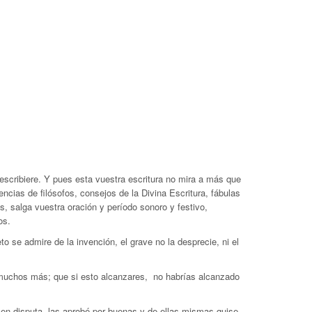
 escribiere. Y pues esta vuestra escritura no mira a más que
ncias de filósofos, consejos de la Divina Escritura, fábulas
s, salga vuestra oración y período sonoro y festivo,
os.
to se admire de la invención, el grave no la desprecie, ni el
or muchos más; que si esto alcanzares, no habrías alcanzado
en disputa, las aprobé por buenas y de ellas mismas quise