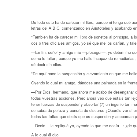
De todo esto ha de carecer mi libro, porque ni tengo qué aco
letras del A B C, comenzando en Aristóteles y acabando en X
"También ha de carecer mi libro de sonetos al principio, 
dos o tres oficiales amigos, yo sé que me los darían, y ta
—En fin, señor y amigo mío —proseguí—, yo determino que e
como le faltan; porque yo me hallo incapaz de remediarlas,
sé decir sin ellos.
"De aquí nace la suspensión y elevamiento en que me halla
Oyendo lo cual mi amigo, dándose una palmada en la frente y
—Por Dios, hermano, que ahora me acabo de desengañar de 
todas vuestras acciones. Pero ahora veo que estáis tan lej
tener fuerzas de suspender y absortar (7) un ingenio tan mad
de sobra de pereza y penuria de discurso ¿Queréis ver si e
todas las faltas que decís que os suspenden y acobardan par
—Decid —le repliqué yo, oyendo lo que me decía—: ¿de qué 
A lo cual él dijo: