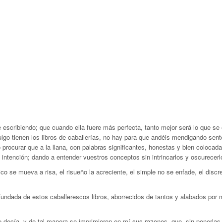
e escribiendo; que cuando ella fuere más perfecta, tanto mejor será lo que se
lgo tienen los libros de caballerías, no hay para que andéis mendigando sente
 procurar que a la llana, con palabras significantes, honestas y bien colocada
 intención; dando a entender vuestros conceptos sin intrincarlos y oscurecerl
o se mueva a risa, el risueño la acreciente, el simple no se enfade, el discre
l fundada de estos caballerescos libros, aborrecidos de tantos y alabados p
decía, y de tal manera se imprimieron en mí sus razones, que, sin ponerlas 