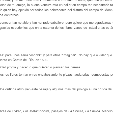
eción de mi amigo, la buena ventura mía en hallar en tiempo tan necesitado tal 
de quien hay opinión por todos los habitadores del distrito del campo de Mon
los contornos.
 a conocer tan notable y tan honrado caballero; pero quiero que me agradezca
 gracias escuderiles que en la caterva de los libros vanos de caballerías está
nes: para unos sería "escribir" y para otros "imaginar". No hay que olvidar qu
ento en Castro del Río, en 1592.
alidad propia y hacer lo que quieren o piensan los demás.
s los libros tenían en su encabezamiento piezas laudatorias, compuestas por 
los críticos atribuyen este pasaje y algunos más del prólogo a una crítica del 
obras de Ovidio,
Las Metamorfosis,
pasajes de
La Odisea, La Eneida.
Mencio