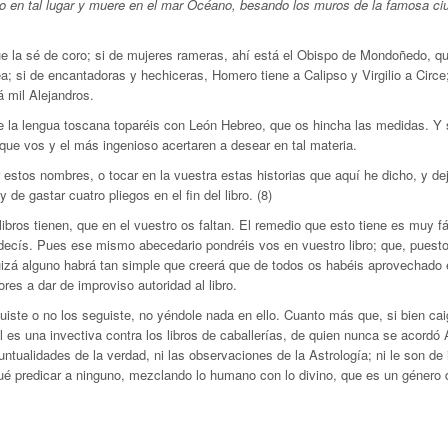
to en tal lugar y muere en el mar Océano, besando los muros de la famosa ciu
que la sé de coro; si de mujeres rameras, ahí está el Obispo de Mondoñedo, q
ea; si de encantadoras y hechiceras, Homero tiene a Calipso y Virgilio a Circ
á mil Alejandros.
la lengua toscana toparéis con León Hebreo, que os hincha las medidas. Y si
 que vos y el más ingenioso acertaren a desear en tal materia.
estos nombres, o tocar en la vuestra estas historias que aquí he dicho, y d
de gastar cuatro pliegos en el fin del libro. (8)
libros tienen, que en el vuestro os faltan. El remedio que esto tiene es muy 
 decís. Pues ese mismo abecedario pondréis vos en vuestro libro; que, puesto
uizá alguno habrá tan simple que creerá que de todos os habéis aprovechado en
res a dar de improviso autoridad al libro.
iste o no los seguiste, no yéndole nada en ello. Cuanto más que, si bien cai
 es una invectiva contra los libros de caballerías, de quien nunca se acordó Ar
ntualidades de la verdad, ni las observaciones de la Astrología; ni le son de
 qué predicar a ninguno, mezclando lo humano con lo divino, que es un género 