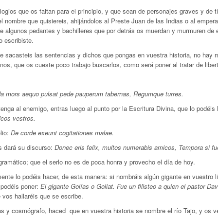
ogios que os faltan para el principio, y que sean de personajes graves y de
el nombre que quisiereis, ahijándolos al Preste Juan de las Indias o al emper
se algunos pedantes y bachilleres que por detrás os muerdan y murmuren de 
 escribiste.
nde sacasteis las sentencias y dichos que pongas en vuestra historia, no ha
os, que os cueste poco trabajo buscarlos, como será poner al tratar de liber
ida mors aequo pulsat pede pauperum tabernas, Regumque turres.
nga al enemigo, entras luego al punto por la Escritura Divina, que lo podéis h
icos vestros.
lio:
De corde exeunt cogitationes malae.
os dará su discurso:
Donec eris felix, multos numerabis amicos, Tempora si fuer
 gramático; que el serlo no es de poca honra y provecho el día de hoy.
amente lo podéis hacer, de esta manera: si nombráis algún gigante en vuestro l
 podéis poner:
El gigante Golías o Goliat. Fue un filisteo a quien el pastor Da
e vos hallaréis que se escribe.
as y cosmógrafo, haced que en vuestra historia se nombre el río Tajo, y os 