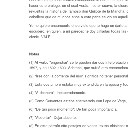
hacer este prólogo, en el cual verás, lector suave, la discr
revueltas la historia del famoso don Quijote de la Mancha, 
caballero que de muchos años a esta parte se vio en aquel
Yo no quiero encarecerte el servicio que te hago en darte
escudero, en quien, a mi parecer, te doy cifradas todas las
olvide. VALE.
–——————
Notas
(1) Al verbo "engendrar" se le pueden dar dos interpretacio
1597, y en 1602–1603. Además, que sufrió otro encarcelami
(2) "Irse con la corriente del uso" significa no tener person
(3) Esta costumbre estaba muy extendida en la época y todo
(4) "A deshora":
Inesperadamente.
(5) Como Cervantes estaba enemistado con Lope de
Vega, 
(6) "De tan poco momento": De tan poca importancia.
(7) "Absortar":
Dejar absorto.
(8) En este párrafo cita pasajes de varios textos clásicos: 