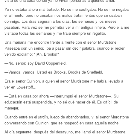
vista de una casa donde ya no vivían personas a quienes amar.
Yo no estaba ahora mal tratado. No se me castigaba. No se me negaba
el alimento; pero no cesaban los malos tratamientos que se usaban
conmigo. Los días seguían a los días; las semanas y los meses
pasaban. Rara vez se me permitía ver a mi antigua niñera. Pero ella me
visitaba todas las semanas y me traía siempre un regalito.
Una mañana me encontré frente a frente con el señor Murdstone.
Paseaba con un señor. Iba a pasar sin decir palabra, cuando el recién
venido exclamó: "¡Ah, Brooks!"
—No, señor: soy David Copperfield.
—Vamos, vamos. Usted es Brooks. Brooks de Sheffield.
Era el señor Quinion, a quien el señor Murdstone me había llevado a
ver en Lowestoff...
—Está en casa por ahora —interrumpió el señor Murdstone—. Su
educación está suspendida, y no sé qué hacer de él. Es difícil de
manejar.
Cuando entré en el jardín, luego de abandonarlos, vi al señor Murdstone
conversando con Quinion, que se hospedó en casa aquella noche.
Al día siguiente, después del desayuno, me llamó el señor Murdstone.