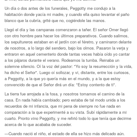
Un día o dos antes de los funerales, Peggotty me condujo a la
habitación donde yacía mi madre, y cuando ella quiso levantar el paño
blanco que la cubría, grité que no, cogiéndole las manos.
Llegó el día y las campanas comenzaron a tañer. El señor Omer llegó
con otro hombre para hacer los últimos preparativos. Cuando salimos,
los sepultureros estaban en el jardín con el féretro, y caminaron delante
de nosotros, a lo largo del sendero, bajo los olmos. Pasaron la verja y
entraron en aquel cementerio donde tantas veces había oído yo cantar
a los pájaros durante el verano. Rodeamos la tumba. Reinaba un
solemne silencio. Oí la voz del pastor: "Yo soy la resurrección y la vida,
ha dicho el Señor". Luego oí sollozar, y vi, distante, entre los curiosos,
a Peggotty, a la que yo quería más en el mundo, y a la que estoy
convencido de que el Señor dirá un día: "Estoy contento de ti".
La tierra fue arrojada a la fosa, y nosotros tomamos el camino de la
casa. En nada había cambiado; pero estaba de tal modo unida a los
recuerdos de mi infancia, que mi pena de siempre no fue nada en
comparación a la que experimenté a su vista. Subí rápidamente a mi
cuarto. Pronto vino Peggotty, y me refirió todo lo que tenía que decirme
acerca de lo que acababa de suceder.
—Cuando nació el niño, el estado de ella se hizo más delicado aún.