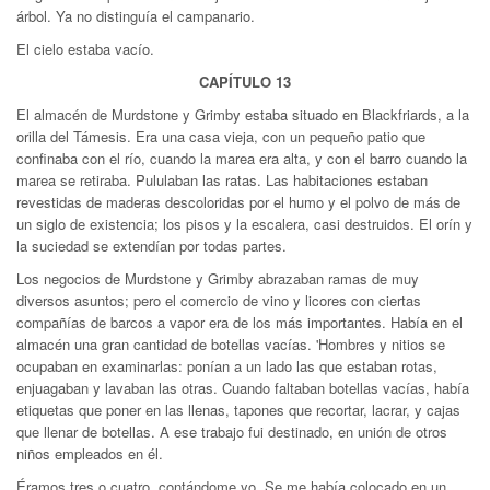
árbol. Ya no distinguía el campanario.
El cielo estaba vacío.
CAPÍTULO 13
El almacén de Murdstone y Grimby estaba situado en Blackfriards, a la
orilla del Támesis. Era una casa vieja, con un pequeño patio que
confinaba con el río, cuando la marea era alta, y con el barro cuando la
marea se retiraba. Pululaban las ratas. Las habitaciones estaban
revestidas de maderas descoloridas por el humo y el polvo de más de
un siglo de existencia; los pisos y la escalera, casi destruidos. El orín y
la suciedad se extendían por todas partes.
Los negocios de Murdstone y Grimby abrazaban ramas de muy
diversos asuntos; pero el comercio de vino y licores con ciertas
compañías de barcos a vapor era de los más importantes. Había en el
almacén una gran cantidad de botellas vacías. 'Hombres y nitios se
ocupaban en examinarlas: ponían a un lado las que estaban rotas,
enjuagaban y lavaban las otras. Cuando faltaban botellas vacías, había
etiquetas que poner en las llenas, tapones que recortar, lacrar, y cajas
que llenar de botellas. A ese trabajo fui destinado, en unión de otros
niños empleados en él.
Éramos tres o cuatro, contándome yo. Se me había colocado en un