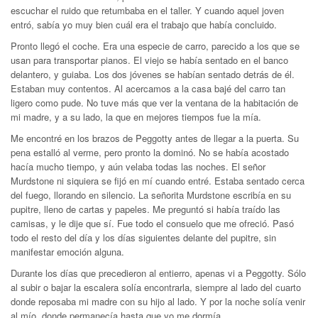
escuchar el ruido que retumbaba en el taller. Y cuando aquel joven
entró, sabía yo muy bien cuál era el trabajo que había concluido.
Pronto llegó el coche. Era una especie de carro, parecido a los que se
usan para transportar pianos. El viejo se había sentado en el banco
delantero, y guiaba. Los dos jóvenes se habían sentado detrás de él.
Estaban muy contentos. Al acercamos a la casa bajé del carro tan
ligero como pude. No tuve más que ver la ventana de la habitación de
mi madre, y a su lado, la que en mejores tiempos fue la mía.
Me encontré en los brazos de Peggotty antes de llegar a la puerta. Su
pena estalló al verme, pero pronto la dominó. No se había acostado
hacía mucho tiempo, y aún velaba todas las noches. El señor
Murdstone ni siquiera se fijó en mí cuando entré. Estaba sentado cerca
del fuego, llorando en silencio. La señorita Murdstone escribía en su
pupitre, lleno de cartas y papeles. Me preguntó si había traído las
camisas, y le dije que sí. Fue todo el consuelo que me ofreció. Pasó
todo el resto del día y los días siguientes delante del pupitre, sin
manifestar emoción alguna.
Durante los días que precedieron al entierro, apenas vi a Peggotty. Sólo
al subir o bajar la escalera solía encontrarla, siempre al lado del cuarto
donde reposaba mi madre con su hijo al lado. Y por la noche solía venir
al mío, donde permanecía hasta que yo me dormía.