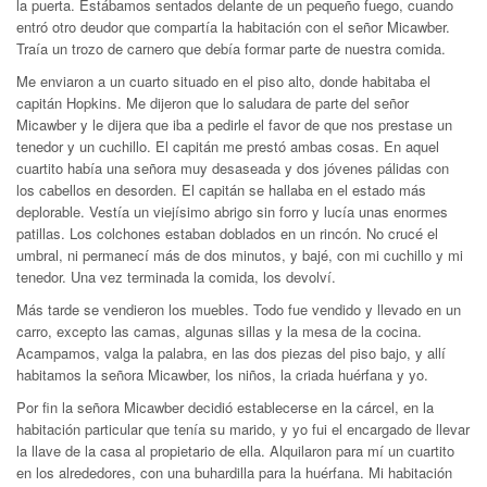
la puerta. Estábamos sentados delante de un pequeño fuego, cuando
entró otro deudor que compartía la habitación con el señor Micawber.
Traía un trozo de carnero que debía formar parte de nuestra comida.
Me enviaron a un cuarto situado en el piso alto, donde habitaba el
capitán Hopkins. Me dijeron que lo saludara de parte del señor
Micawber y le dijera que iba a pedirle el favor de que nos prestase un
tenedor y un cuchillo. El capitán me prestó ambas cosas. En aquel
cuartito había una señora muy desaseada y dos jóvenes pálidas con
los cabellos en desorden. El capitán se hallaba en el estado más
deplorable. Vestía un viejísimo abrigo sin forro y lucía unas enormes
patillas. Los colchones estaban doblados en un rincón. No crucé el
umbral, ni permanecí más de dos minutos, y bajé, con mi cuchillo y mi
tenedor. Una vez terminada la comida, los devolví.
Más tarde se vendieron los muebles. Todo fue vendido y llevado en un
carro, excepto las camas, algunas sillas y la mesa de la cocina.
Acampamos, valga la palabra, en las dos piezas del piso bajo, y allí
habitamos la señora Micawber, los niños, la criada huérfana y yo.
Por fin la señora Micawber decidió establecerse en la cárcel, en la
habitación particular que tenía su marido, y yo fui el encargado de llevar
la llave de la casa al propietario de ella. Alquilaron para mí un cuartito
en los alrededores, con una buhardilla para la huérfana. Mi habitación