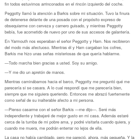
fin todos estuvimos arrinconados en el rincón izquierdo del coche.
Peggotty llamó la atención a Barkis sobre mi situación. Tuvo la finura
de detenerse delante de una posada con el propósito expreso de
obsequiarme con cerveza y carnero guisado, y mientras Peggotty
bebía, fue acometido de nuevo por uno de sus accesos de galantería.
En Yarmouth nos esperaban el señor Peggotty y Ham. Nos recibieron
del modo más afectuoso. Mientras él y Ham cargaban los cofres,
Barkis me hizo unas señas misteriosas de que quería hablarme.
—Todo marcha bien gracias a usted. Soy su amigo.
—Y me dio un apretón de manos.
Mientras caminábamos hacia el barco, Peggotty me preguntó qué me
parecería si se casara. A lo cual respondí que me parecería bien,
siempre que me siguiera queriendo. Entonces me abrazó fuertemente
como señal de su inalterable afecto a mi persona.
—Pienso casarme con el señor Barkis —rne dijo—. Seré más
independiente y trabajaré de mejor gusto en mi casa. Además estaré
cerca de la tumba de mi pobre ama, y podré visitarla cuando quiera, y
cuando me muera, me podrán enterrar no lejos de ella.
La casa no había cambiado, pero me pareció, ahora, más pequeña. Y la