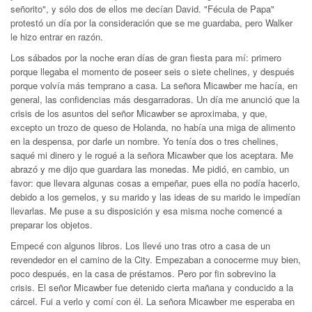
señorito", y sólo dos de ellos me decían David. "Fécula de Papa"
protestó un día por la consideración que se me guardaba, pero Walker
le hizo entrar en razón.
Los sábados por la noche eran días de gran fiesta para mí: primero
porque llegaba el momento de poseer seis o siete chelines, y después
porque volvía más temprano a casa. La señora Micawber me hacía, en
general, las confidencias más desgarradoras. Un día me anunció que la
crisis de los asuntos del señor Micawber se aproximaba, y que,
excepto un trozo de queso de Holanda, no había una miga de alimento
en la despensa, por darle un nombre. Yo tenía dos o tres chelines,
saqué mi dinero y le rogué a la señora Micawber que los aceptara. Me
abrazó y me dijo que guardara las monedas. Me pidió, en cambio, un
favor: que llevara algunas cosas a empeñar, pues ella no podía hacerlo,
debido a los gemelos, y su marido y las ideas de su marido le impedían
llevarlas. Me puse a su disposición y esa misma noche comencé a
preparar los objetos.
Empecé con algunos libros. Los llevé uno tras otro a casa de un
revendedor en el camino de la City. Empezaban a conocerme muy bien,
poco después, en la casa de préstamos. Pero por fin sobrevino la
crisis. El señor Micawber fue detenido cierta mañana y conducido a la
cárcel. Fui a verlo y comí con él. La señora Micawber me esperaba en