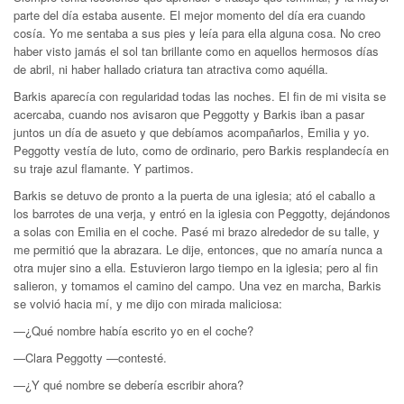
parte del día estaba ausente. El mejor momento del día era cuando
cosía. Yo me sentaba a sus pies y leía para ella alguna cosa. No creo
haber visto jamás el sol tan brillante como en aquellos hermosos días
de abril, ni haber hallado criatura tan atractiva como aquélla.
Barkis aparecía con regularidad todas las noches. El fin de mi visita se
acercaba, cuando nos avisaron que Peggotty y Barkis iban a pasar
juntos un día de asueto y que debíamos acompañarlos, Emilia y yo.
Peggotty vestía de luto, como de ordinario, pero Barkis resplandecía en
su traje azul flamante. Y partimos.
Barkis se detuvo de pronto a la puerta de una iglesia; ató el caballo a
los barrotes de una verja, y entró en la iglesia con Peggotty, dejándonos
a solas con Emilia en el coche. Pasé mi brazo alrededor de su talle, y
me permitió que la abrazara. Le dije, entonces, que no amaría nunca a
otra mujer sino a ella. Estuvieron largo tiempo en la iglesia; pero al fin
salieron, y tomamos el camino del campo. Una vez en marcha, Barkis
se volvió hacia mí, y me dijo con mirada maliciosa:
—¿Qué nombre había escrito yo en el coche?
—Clara Peggotty —contesté.
—¿Y qué nombre se debería escribir ahora?