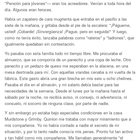
"Pensión para jóvenes"— eran los acreedores. Venían a toda hora del
día. Algunos eran feroces.
Había un zapatero de cara mugrienta que entraba en el pasillo a las
siete de la mañana, y gritaba desde el pie de la escalera: "¡Págueme,
usted! ¡Cobarde! ¡Sinvergüenza! ¡Pague, pero en seguida!" Y luego,
como no tenía éxito, lanzaba palabras como "rateros" y "ladrones", que
igualmente quedaban sin contestación.
Yo pasaba con esta familia todo mi tiempo libre. Me procuraba el
almuerzo, que se componía de un panecito y una copa de leche. Otro
panecito y un pedazo de queso me esperaban en la alacena, en una
mesa destinada para mí. Con aquellas viandas cenaba a mi vuelta de la
fábrica. Este gasto abría una gran brecha en mis seis u ocho chelines.
Pasaba el día en el almacén, y mi salario debía bastar para las
necesidades de la semana. Desde el lunes por la mañana hasta el
sábado por la noche, no recibía aviso, ni consejo, ni advertencia, ni
consuelo, ni socorro de ninguna clase, por parte de nadie.
Y sin embargo yo estaba bajo especiales condiciones en la casa
Murdstone y Grimby. Quinion me trataba con mayor miramiento que a
mis compañeros. Yo no había contado a nadie el secreto de mi
situación, y por lo tanto nadie conocía mis penas. Pronto fui tan activo
y tan hábil como mis compañeros. Me llamaban generalmente "el