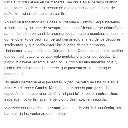
daba a un gran almacén de maderas: me creía en el paraíso cuando
tomé posesión de ella, al pensar de que la crisis de los asuntos del
señor Micawber había pasado por fin.
Yo seguía trabajando en la casa Murdstone y Grimby. Seguí haciendo
la vida triste y solitaria de siempre. La señora Micawber me informó que
su familia había persuadido a su marido para que presentase un escrito
con el objetivo de pedir su libertad con arreglo a la ley de los deudores
insolventes, y que podía estar libre al cabo de seis semanas.
Redactaron una petición a la Cámara de los Comunes en la cual pedían
que se modificase la ley que reglamentaba la prisión por deudas. El
propio Micawber redactó la petición, la copió en una inmensa hoja, y
pidió a los habitantes de la cárcel que pusieran su firma en aquel
documento.
No quería perderme el espectáculo, y pedí permiso de una hora en la
casa Murdstone y Grimby. Me situé en un rincón para gozar del
espectáculo. La puerta se abrió, y "el pueblo" empezó a entrar. Unos
esperaban; otros firmaban la petición y desfilaban en seguida.
Micawber contemplaba, entretanto, con aire de vanidad satisfecha, los
barrotes de las ventanas de enfrente.