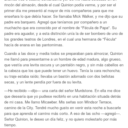
rincón del almacén, desde el cual Quinion podía verme, y por ser el
primer día me presentó al mayor de mis compañeros para que me
enseñara lo que debía hacer. Se llamaba Mick Walker, y me dijo que su
padre era barquero. Agregó que teníamos por compañero a un
muchacho que era conocido por el nombre de "Fécula de Papa". Su
padre era aguador, y a esta distinción unía la de ser bombero de uno de
los grandes teatros de Londres, en el cual una hermana de "Fécula"
hacía de enana en las pantomimas.
Cuando a las doce y media todos se preparaban para almorzar, Quinion
me llamó para presentarme a un hombre de edad madura, algo grueso,
que vestía una levita oscura y un pantalón negro, y sin más cabellos en
la cabeza que los que puede tener un huevo. Tenía la cara rechoncha;
su traje estaba raído; llevaba un bastón adornado con dos bellotas
secas, y un lente pendía por fuera de su levita.
—He recibido —dijo— una carta del señor Murdstone. En ella me dice
que desearía que yo pudiese recibirlo en una habitación situada detrás
de mi casa. Me llamo Micawber. Mis señas son Windsor Terrace,
camino de la City. Tendré mucho gusto en venir esta noche a buscarle
para que aprenda el camino más corto. A eso de las ocho —agregó—.
Señor Quinion, le deseo un día feliz, y no quiero molestarlo por más
tiempo.