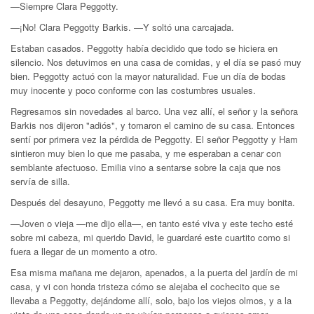
—Siempre Clara Peggotty.
—¡No! Clara Peggotty Barkis. —Y soltó una carcajada.
Estaban casados. Peggotty había decidido que todo se hiciera en
silencio. Nos detuvimos en una casa de comidas, y el día se pasó muy
bien. Peggotty actuó con la mayor naturalidad. Fue un día de bodas
muy inocente y poco conforme con las costumbres usuales.
Regresamos sin novedades al barco. Una vez allí, el señor y la señora
Barkis nos dijeron "adiós", y tomaron el camino de su casa. Entonces
sentí por primera vez la pérdida de Peggotty. El señor Peggotty y Ham
sintieron muy bien lo que me pasaba, y me esperaban a cenar con
semblante afectuoso. Emilia vino a sentarse sobre la caja que nos
servía de silla.
Después del desayuno, Peggotty me llevó a su casa. Era muy bonita.
—Joven o vieja —me dijo ella—, en tanto esté viva y este techo esté
sobre mi cabeza, mi querido David, le guardaré este cuartito como si
fuera a llegar de un momento a otro.
Esa misma mañana me dejaron, apenados, a la puerta del jardín de mi
casa, y vi con honda tristeza cómo se alejaba el cochecito que se
llevaba a Peggotty, dejándome allí, solo, bajo los viejos olmos, y a la