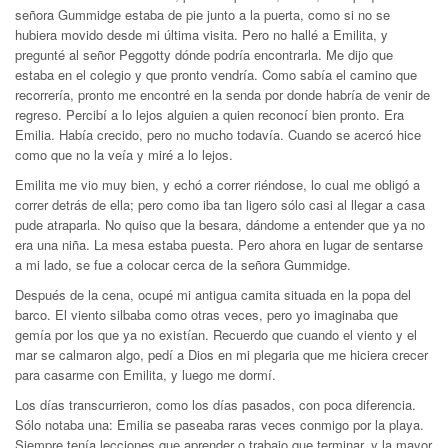
señora Gummidge estaba de pie junto a la puerta, como si no se
hubiera movido desde mi última visita. Pero no hallé a Emilita, y
pregunté al señor Peggotty dónde podría encontrarla. Me dijo que
estaba en el colegio y que pronto vendría. Como sabía el camino que
recorrería, pronto me encontré en la senda por donde habría de venir de
regreso. Percibí a lo lejos alguien a quien reconocí bien pronto. Era
Emilia. Había crecido, pero no mucho todavía. Cuando se acercó hice
como que no la veía y miré a lo lejos.
Emilita me vio muy bien, y echó a correr riéndose, lo cual me obligó a
correr detrás de ella; pero como iba tan ligero sólo casi al llegar a casa
pude atraparla. No quiso que la besara, dándome a entender que ya no
era una niña. La mesa estaba puesta. Pero ahora en lugar de sentarse
a mi lado, se fue a colocar cerca de la señora Gummidge.
Después de la cena, ocupé mi antigua camita situada en la popa del
barco. El viento silbaba como otras veces, pero yo imaginaba que
gemía por los que ya no existían. Recuerdo que cuando el viento y el
mar se calmaron algo, pedí a Dios en mi plegaria que me hiciera crecer
para casarme con Emilita, y luego me dormí.
Los días transcurrieron, como los días pasados, con poca diferencia.
Sólo notaba una: Emilia se paseaba raras veces conmigo por la playa.
Siempre tenía lecciones que aprender o trabajo que terminar, y la mayor