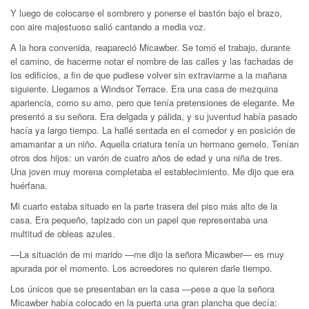
Y luego de colocarse el sombrero y ponerse el bastón bajo el brazo,
con aire majestuoso salió cantando a media voz.
A la hora convenida, reapareció Micawber. Se tomó el trabajo, durante
el camino, de hacerme notar el nombre de las calles y las fachadas de
los edificios, a fin de que pudiese volver sin extraviarme a la mañana
siguiente. Llegamos a Windsor Terrace. Era una casa de mezquina
apariencia, como su amo, pero que tenía pretensiones de elegante. Me
presentó a su señora. Era delgada y pálida, y su juventud había pasado
hacía ya largo tiempo. La hallé sentada en el comedor y en posición de
amamantar a un niño. Aquella criatura tenía un hermano gemelo. Tenían
otros dos hijos: un varón de cuatro años de edad y una niña de tres.
Una joven muy morena completaba el establecimiento. Me dijo que era
huérfana.
Mi cuarto estaba situado en la parte trasera del piso más alto de la
casa. Era pequeño, tapizado con un papel que representaba una
multitud de obleas azules.
—La situación de mi marido —me dijo la señora Micawber— es muy
apurada por el momento. Los acreedores no quieren darle tiempo.
Los únicos que se presentaban en la casa —pese a que la señora
Micawber había colocado en la puerta una gran plancha que decía: