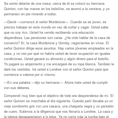
Se sentó delante de una mesa; cerca de él se colocó su hermana.
Quinion, con las manos en los bolsilíos, se asomó a la ventana, y yo
permanecí en pie mirando a todos.
—David —comenzó el señor Murdstone—. Cuando se es joven, es
preciso trabajar en este mundo en vez de soñar y vagar. Usted sabe
que no soy rico. Usted ha venido recibiendo una educación
dispendiosa. Las pensiones son caras. ¿Ha oído hablar de la casa de
comercio? Sí, la casa Murdstone y Grimby, negociantes en vinos. El
señor Quinion dirige esos asuntos. Hay varios jóvenes empleados en la
casa, y no veo por qué no habría usted de tener ocupación en iguales
condiciones. Usted ganará su alimento y algún dinero para el bolsillo.
Yo pagaré su alojamiento y me encargaré de su ropa blanca. También le
daré los vestidos. Irá usted a Londres con el señor Quinion para que
comience a valerse por sí mismo.
—En una palabra —dijo su hermana—. Ahora trate usted de cumplir
con sus deberes.
Comprendí muy bien que el objetivo de todo era desprenderse de mí. El
señor Quinion se marchaba al día siguiente. Cuando partí llevaba yo un
viejo sombrerito gris con una casaca, una chaqueta negra y un pantalón
de cuero. Subimos a la diligencia que nos llevaría a Londres. La casa y
la iglesia desaparecieron a lo lejos. Ya no vería más la tumba bajo el