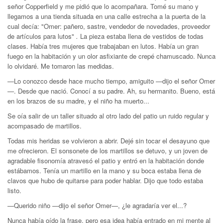
señor Copperfield y me pidió que lo acompañara. Tomé su mano y
llegamos a una tienda situada en una calle estrecha a la puerta de la
cual decía: "Omer: pañero, sastre, vendedor de novedades, proveedor
de artículos para lutos"
.
La pieza estaba llena de vestidos de todas
clases. Había tres mujeres que trabajaban en lutos. Había un gran
fuego en la habitación y un olor asfixiante de crepé chamuscado. Nunca
lo olvidaré. Me tomaron las medidas.
—Lo conozco desde hace mucho tiempo, amiguito —dijo el señor Omer
—. Desde que nació. Conocí a su padre. Ah, su hermanito. Bueno, está
en los brazos de su madre, y el niño ha muerto...
Se oía salir de un taller situado al otro lado del patio un ruido regular y
acompasado de martillos.
Todas mis heridas se volvieron a abrir. Dejé sin tocar el desayuno que
me ofrecieron. El sonsonete de los martillos se detuvo, y un joven de
agradable fisonomía atravesó el patio y entró en la habitación donde
estábamos. Tenía un martillo en la mano y su boca estaba llena de
clavos que hubo de quitarse para poder hablar. Dijo que todo estaba
listo.
—Querido niño —dijo el señor Omer—, ¿le agradaría ver el...?
Nunca había oído la frase, pero esa idea había entrado en mi mente al