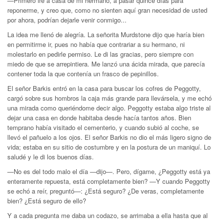
—Primero iré a casa de mi hermano, a pasar quince días para
reponerme, y creo que, como no sienten aquí gran necesidad de usted
por ahora, podrían dejarle venir conmigo...
La idea me llenó de alegría. La señorita Murdstone dijo que haría bien
en permitirme ir, pues no había que contrariar a su hermano, ni
molestarlo en pedirle permiso. Le di las gracias, pero siempre con
miedo de que se arrepintiera. Me lanzó una ácida mirada, que parecía
contener toda la que contenía un frasco de pepinillos.
El señor Barkis entró en la casa para buscar los cofres de Peggotty,
cargó sobre sus hombros la caja más grande para llevársela, y me echó
una mirada como queriéndome decir algo. Peggotty estaba algo triste al
dejar una casa en donde habitaba desde hacía tantos años. Bien
temprano había visitado el cementerio, y cuando subió al coche, se
llevó el pañuelo a los ojos. El señor Barkis no dio el más ligero signo de
vida; estaba en su sitio de costumbre y en la postura de un maniquí. Lo
saludé y le di los buenos días.
—No es del todo malo el día —dijo—. Pero, dígame, ¿Peggotty está ya
enteramente repuesta, está completamente bien? —Y cuando Peggotty
se echó a reír, preguntó—: ¿Está seguro? ¿De veras, completamente
bien? ¿Está seguro de ello?
Y a cada pregunta me daba un codazo, se arrimaba a ella hasta que al