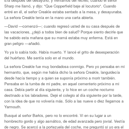
Era después del desayuno, y veníamos del recreo, cuando el señor
Sharp me llamó, y dijo: "Que Copperfield baje al locutorio". Cuando
entré en él, el señor Creakle estaba sentado a la mesa, y desayunaba.
La señora Creakle tenía en la mano una carta abierta.
—David —comenzó—; cuando regresó usted de su casa después de
las vacaciones, ¿dejó a todos bien de salud? Porque siento decirle que
he sabido esta mañana que su mamá estaba muy enferma. Está en
gran peligro —añadió.
Yo ya lo sabía todo. Había muerto. Y lancé el grito de desesperación
del huérfano. Me sentía solo en el mundo.
La señora Creakle fue muy bondadosa conmigo. Pero yo pensaba en mi
hermanito, que, según me había dicho la señora Creakle, languidecía
desde hacía tiempo y a quien se suponía próximo a morir también.
Pensaba en la tumba de mi padre, en aquel cementerio próximo a mi
casa. Debía partir al día siguiente, y lo hice en un coche nocturno
destinado a los labradores. Dejé el colegio al día siguiente por la tarde,
con la idea de que no volvería más. Sólo a las nueve o diez llegamos a
Yarmouth.
Busqué al señor Barkis, pero no lo encontré. Vi en su lugar a un
hombrecito gordo y algo asmático, de edad avanzada pero jovial. Vestía
de negro. Se acercó a la portezuela del coche, me preguntó si yo era el