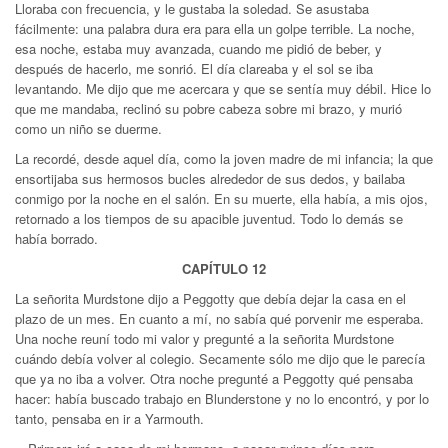
Lloraba con frecuencia, y le gustaba la soledad. Se asustaba
fácilmente: una palabra dura era para ella un golpe terrible. La noche,
esa noche, estaba muy avanzada, cuando me pidió de beber, y
después de hacerlo, me sonrió. El día clareaba y el sol se iba
levantando. Me dijo que me acercara y que se sentía muy débil. Hice lo
que me mandaba, reclinó su pobre cabeza sobre mi brazo, y murió
como un niño se duerme.
La recordé, desde aquel día, como la joven madre de mi infancia; la que
ensortijaba sus hermosos bucles alrededor de sus dedos, y bailaba
conmigo por la noche en el salón. En su muerte, ella había, a mis ojos,
retornado a los tiempos de su apacible juventud. Todo lo demás se
había borrado.
CAPÍTULO 12
La señorita Murdstone dijo a Peggotty que debía dejar la casa en el
plazo de un mes. En cuanto a mí, no sabía qué porvenir me esperaba.
Una noche reuní todo mi valor y pregunté a la señorita Murdstone
cuándo debía volver al colegio. Secamente sólo me dijo que le parecía
que ya no iba a volver. Otra noche pregunté a Peggotty qué pensaba
hacer: había buscado trabajo en Blunderstone y no lo encontró, y por lo
tanto, pensaba en ir a Yarmouth.