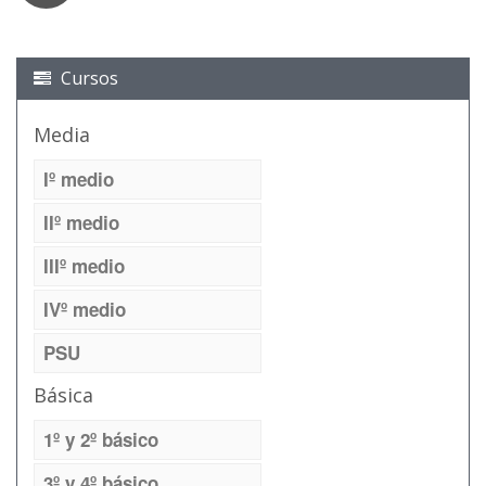
Cursos
Media
Iº medio
IIº medio
IIIº medio
IVº medio
PSU
Básica
1º y 2º básico
3º y 4º básico