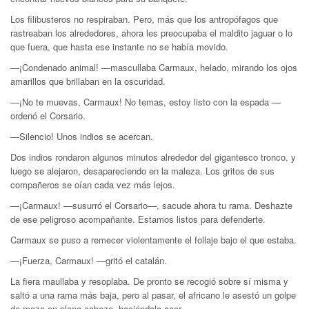
Los filibusteros no respiraban. Pero, más que los antropófagos que
rastreaban los alrededores, ahora les preocupaba el maldito jaguar o lo
que fuera, que hasta ese instante no se había movido.
—¡Condenado animal! —mascullaba Carmaux, helado, mirando los ojos
amarillos que brillaban en la oscuridad.
—¡No te muevas, Carmaux! No temas, estoy listo con la espada —
ordenó el Corsario.
—Silencio! Unos indios se acercan.
Dos indios rondaron algunos minutos alrededor del gigantesco tronco, y
luego se alejaron, desapareciendo en la maleza. Los gritos de sus
compañeros se oían cada vez más lejos.
—¡Carmaux! —susurró el Corsario—, sacude ahora tu rama. Deshazte
de ese peligroso acompañante. Estamos listos para defenderte.
Carmaux se puso a remecer violentamente el follaje bajo el que estaba.
—¡Fuerza, Carmaux! —gritó el catalán.
La fiera maullaba y resoplaba. De pronto se recogió sobre sí misma y
saltó a una rama más baja, pero al pasar, el africano le asestó un golpe
de maza en plena cabeza, haciéndola caer.