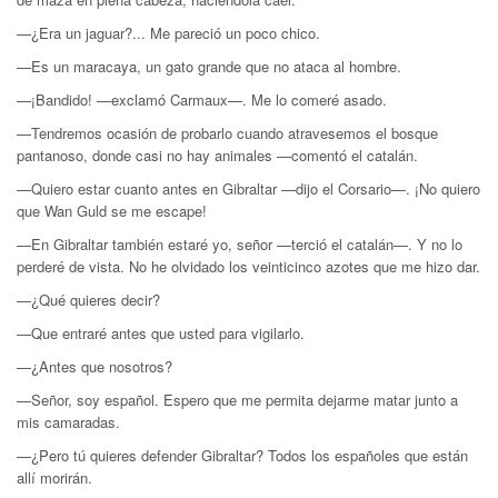
—¿Era un jaguar?... Me pareció un poco chico.
—Es un maracaya, un gato grande que no ataca al hombre.
—¡Bandido! —exclamó Carmaux—. Me lo comeré asado.
—Tendremos ocasión de probarlo cuando atravesemos el bosque
pantanoso, donde casi no hay animales —comentó el catalán.
—Quiero estar cuanto antes en Gibraltar —dijo el Corsario—. ¡No quiero
que Wan Guld se me escape!
—En Gibraltar también estaré yo, señor —terció el catalán—. Y no lo
perderé de vista. No he olvidado los veinticinco azotes que me hizo dar.
—¿Qué quieres decir?
—Que entraré antes que usted para vigilarlo.
—¿Antes que nosotros?
—Señor, soy español. Espero que me permita dejarme matar junto a
mis camaradas.
—¿Pero tú quieres defender Gibraltar? Todos los españoles que están
allí morirán.