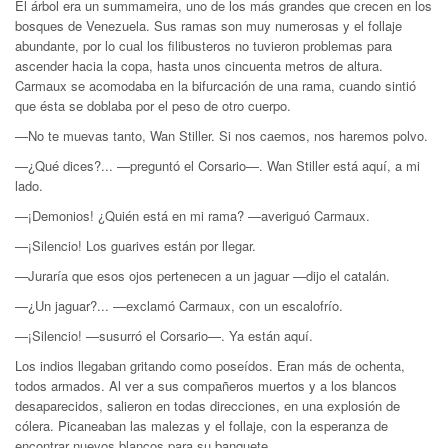
El árbol era un summameira, uno de los más grandes que crecen en los
bosques de Venezuela. Sus ramas son muy numerosas y el follaje
abundante, por lo cual los filibusteros no tuvieron problemas para
ascender hacia la copa, hasta unos cincuenta metros de altura.
Carmaux se acomodaba en la bifurcación de una rama, cuando sintió
que ésta se doblaba por el peso de otro cuerpo.
—No te muevas tanto, Wan Stiller. Si nos caemos, nos haremos polvo.
—¿Qué dices?... —preguntó el Corsario—. Wan Stiller está aquí, a mi
lado.
—¡Demonios! ¿Quién está en mi rama? —averiguó Carmaux.
—¡Silencio! Los guarives están por llegar.
—Juraría que esos ojos pertenecen a un jaguar —dijo el catalán.
—¿Un jaguar?... —exclamó Carmaux, con un escalofrío.
—¡Silencio! —susurró el Corsario—. Ya están aquí.
Los indios llegaban gritando como poseídos. Eran más de ochenta,
todos armados. Al ver a sus compañeros muertos y a los blancos
desaparecidos, salieron en todas direcciones, en una explosión de
cólera. Picaneaban las malezas y el follaje, con la esperanza de
encontrar nuevos blancos para su banquete.