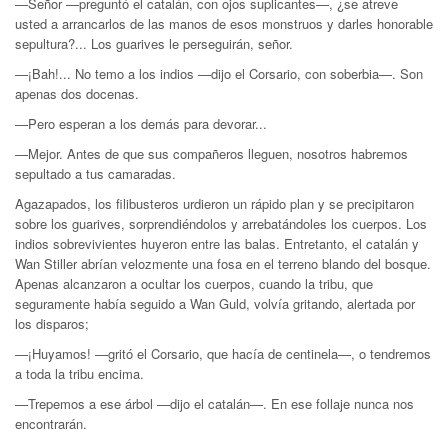
—Señor —preguntó el catalán, con ojos suplicantes—, ¿se atreve
usted a arrancarlos de las manos de esos monstruos y darles honorable
sepultura?... Los guarives le perseguirán, señor.
—¡Bah!... No temo a los indios —dijo el Corsario, con soberbia—. Son
apenas dos docenas.
—Pero esperan a los demás para devorar...
—Mejor. Antes de que sus compañeros lleguen, nosotros habremos
sepultado a tus camaradas.
Agazapados, los filibusteros urdieron un rápido plan y se precipitaron
sobre los guarives, sorprendiéndolos y arrebatándoles los cuerpos. Los
indios sobrevivientes huyeron entre las balas. Entretanto, el catalán y
Wan Stiller abrían velozmente una fosa en el terreno blando del bosque.
Apenas alcanzaron a ocultar los cuerpos, cuando la tribu, que
seguramente había seguido a Wan Guld, volvía gritando, alertada por
los disparos;
—¡Huyamos! —gritó el Corsario, que hacía de centinela—, o tendremos
a toda la tribu encima.
—Trepemos a ese árbol —dijo el catalán—. En ese follaje nunca nos
encontrarán.