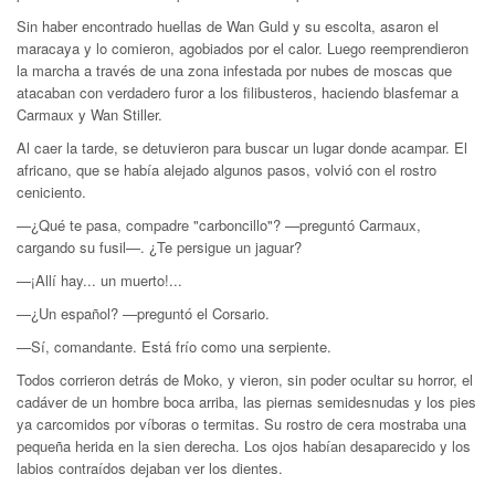
Sin haber encontrado huellas de Wan Guld y su escolta, asaron el
maracaya y lo comieron, agobiados por el calor. Luego reemprendieron
la marcha a través de una zona infestada por nubes de moscas que
atacaban con verdadero furor a los filibusteros, haciendo blasfemar a
Carmaux y Wan Stiller.
Al caer la tarde, se detuvieron para buscar un lugar donde acampar. El
africano, que se había alejado algunos pasos, volvió con el rostro
ceniciento.
—¿Qué te pasa, compadre "carboncillo"? —preguntó Carmaux,
cargando su fusil—. ¿Te persigue un jaguar?
—¡Allí hay... un muerto!...
—¿Un español? —preguntó el Corsario.
—Sí, comandante. Está frío como una serpiente.
Todos corrieron detrás de Moko, y vieron, sin poder ocultar su horror, el
cadáver de un hombre boca arriba, las piernas semidesnudas y los pies
ya carcomidos por víboras o termitas. Su rostro de cera mostraba una
pequeña herida en la sien derecha. Los ojos habían desaparecido y los
labios contraídos dejaban ver los dientes.