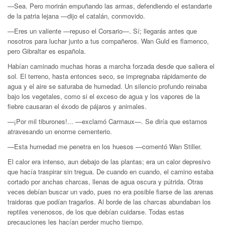
—Sea. Pero morirán empuñando las armas, defendiendo el estandarte
de la patria lejana —dijo el catalán, conmovido.
—Eres un valiente —repuso el Corsario—. Sí; llegarás antes que
nosotros para luchar junto a tus compañeros. Wan Guld es flamenco,
pero Gibraltar es española.
Habían caminado muchas horas a marcha forzada desde que saliera el
sol. El terreno, hasta entonces seco, se impregnaba rápidamente de
agua y el aire se saturaba de humedad. Un silencio profundo reinaba
bajo los vegetales, como si el exceso de agua y los vapores de la
fiebre causaran el éxodo de pájaros y animales.
—¡Por mil tiburones!... —exclamó Carmaux—. Se diría que estamos
atravesando un enorme cementerio.
—Esta humedad me penetra en los huesos —comentó Wan Stiller.
El calor era intenso, aun debajo de las plantas; era un calor depresivo
que hacía traspirar sin tregua. De cuando en cuando, el camino estaba
cortado por anchas charcas, llenas de agua oscura y pútrida. Otras
veces debían buscar un vado, pues no era posible fiarse de las arenas
traidoras que podían tragarlos. Al borde de las charcas abundaban los
reptiles venenosos, de los que debían cuidarse. Todas estas
precauciones les hacían perder mucho tiempo.