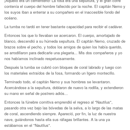
¡Aquello era un cementerio! La fosa era una sepultura, y el gran cofre
contenía el cuerpo del hombre fallecido por la noche. El capitán Nemo y
los suyos iban a enterrar a su compañero en el inaccesible fondo del
océano.
La tumba no tardó en tener bastante capacidad para recibir el cadáver.
Entonces los que lo llevaban se acercaron. El cuerpo, amortajado de
blanco, descendió a su húmeda sepultura. El capitán Nemo, cruzado de
brazos sobre el pecho, y todos los amigos de quien los había querido,
se arrodillaron para dedicarle una plegaria... Mis dos compañeros y yo
nos habíamos inclinado respetuosamente.
Después la tumba se cubrió con bloques de coral labrado y luego con
los materiales extraídos de la fosa, formando un ligero montecillo.
Terminado todo, el capitán Nemo y sus hombres se levantaron.
Acercándose a la sepultura, doblaron de nuevo la rodilla, y extendieron
su mano en señal de postrero adiós...
Entonces la fúnebre comitiva emprendió el regreso al "Nautilus",
pasando otra vez bajo las bóvedas de la selva, a lo largo de las matas
de coral, ascendiendo siempre. Apareció, por fin, la luz de nuestra
nave, guiándonos hasta ella sus ráfagas brillantes. A la una ya
estábamos en el "Nautilus".