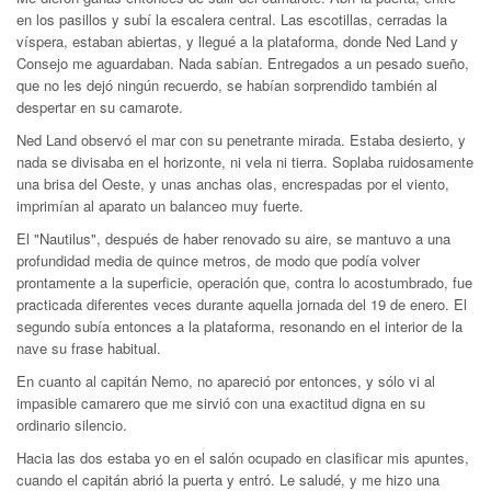
en los pasillos y subí la escalera central. Las escotillas, cerradas la
víspera, estaban abiertas, y llegué a la plataforma, donde Ned Land y
Consejo me aguardaban. Nada sabían. Entregados a un pesado sueño,
que no les dejó ningún recuerdo, se habían sorprendido también al
despertar en su camarote.
Ned Land observó el mar con su penetrante mirada. Estaba desierto, y
nada se divisaba en el horizonte, ni vela ni tierra. Soplaba ruidosamente
una brisa del Oeste, y unas anchas olas, encrespadas por el viento,
imprimían al aparato un balanceo muy fuerte.
El "Nautilus", después de haber renovado su aire, se mantuvo a una
profundidad media de quince metros, de modo que podía volver
prontamente a la superficie, operación que, contra lo acostumbrado, fue
practicada diferentes veces durante aquella jornada del 19 de enero. El
segundo subía entonces a la plataforma, resonando en el interior de la
nave su frase habitual.
En cuanto al capitán Nemo, no apareció por entonces, y sólo vi al
impasible camarero que me sirvió con una exactitud digna en su
ordinario silencio.
Hacia las dos estaba yo en el salón ocupado en clasificar mis apuntes,
cuando el capitán abrió la puerta y entró. Le saludé, y me hizo una