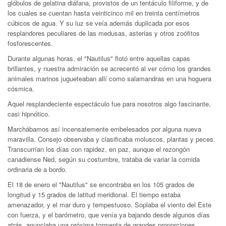
glóbulos de gelatina diáfana, provistos de un tentáculo filiforme, y de
los cuales se cuentan hasta veinticinco mil en treinta centímetros
cúbicos de agua. Y su luz se veía además duplicada por esos
resplandores peculiares de las medusas, asterias y otros zoófitos
fosforescentes.
Durante algunas horas, el "Nautilus" flotó entre aquellas capas
brillantes, y nuestra admiración se acrecentó al ver cómo los grandes
animales marinos jugueteaban allí como salamandras en una hoguera
cósmica.
Aquel resplandeciente espectáculo fue para nosotros algo fascinante,
casi hipnótico.
Marchábamos así incensatemente embelesados por alguna nueva
maravilla. Consejo observaba y clasificaba moluscos, plantas y peces.
Transcurrían los días con rapidez, en paz, aunque el rezongón
canadiense Ned, según su costumbre, trataba de variar la comida
ordinaria de a bordo.
El 18 de enero el "Nautilus" se encontraba en los 105 grados de
longitud y 15 grados de latitud meridional. El tiempo estaba
amenazador, y el mar duro y tempestuoso. Soplaba el viento del Este
con fuerza, y el barómetro, que venía ya bajando desde algunos días
atrás, anunciaba una próxima tormenta de grandes proporciones.