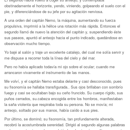
obstinadamente el horizonte, yendo, viniendo, golpeando el suelo con el
pie, y diferenciándose de su jefe por su agitación nerviosa.
A una orden del capitán Nemo, la máquina, aumentando su fuerza
propulsiva, imprimió a la hélice una rotación más rápida. Entonces el
segundo llamó de nuevo la atención del capitán y, suspendiendo éste
sus paseos, apuntó el anteojo hacia el punto indicado, quedándose en
observación mucho tiempo.
Yo bajé al salón y traje un excelente catalejo, del cual me solía servir y
me dispuse a recorrer toda la línea del cielo y del mar.
Pero no había aplicado todavía mi ojo sobre el ocular; cuando me
arrancaron vivamente el instrumento de las manos.
Me volví, y el capitán Nemo estaba delante y casi desconocido, pues
su fisonomía se hallaba transfigurada.. Sus ojos brillaban con sombrío
fuego y casi se ocultaban bajo su ceño fruncido. Su cuerpo rígido, sus
puños cerrados, su.cabeza encogida entre los hombros, manifestaban
la saña violenta que respiraba toda su persona. No se movía; mi
anteojo, soltado por sus manos, había caído a sus pies.
Por último, se dominó; su fisonomía, tan profundamente alterada,
recobró la acostumbrada serenidad. Dirigió al segundo algunas palabras