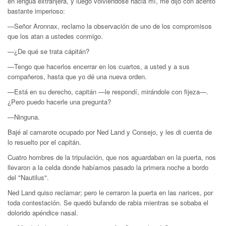
en lengua extranjera, y luego volviéndose hacia mí, me dijo con acento
bastante imperioso:
—Señor Aronnax, reclamo la observación de uno de los compromisos
que los atan a ustedes conmigo.
—¿De qué se trata cápitán?
—Tengo que hacerlos encerrar en los cuartos, a usted y a sus
compañeros, hasta que yo dé una nueva orden.
—Está en su derecho, capitán —le respondí, mirándole con fijeza—.
¿Pero puedo hacerle una pregunta?
—Ninguna.
Bajé al camarote ocupado por Ned Land y Consejo, y les di cuenta de
lo resuelto por el capitán.
Cuatro hombres de la tripulación, que nos aguardaban en la puerta, nos
llevaron a la celda donde habíamos pasado la primera noche a bordo
del "Nautilus".
Ned Land quiso reclamar; pero le cerraron la puerta en las narices, por
toda contestación. Se quedó bufando de rabia mientras se sobaba el
dolorido apéndice nasal.