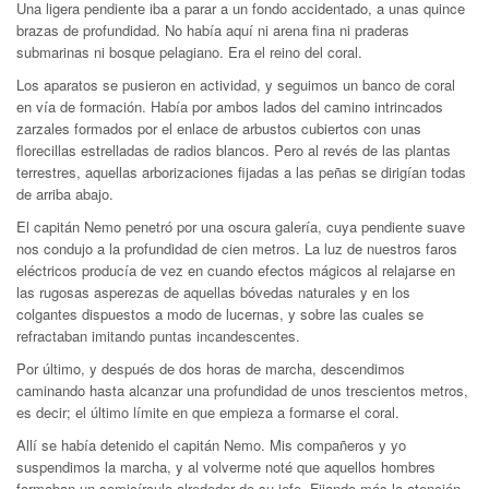
Una ligera pendiente iba a parar a un fondo accidentado, a unas quince
brazas de profundidad. No había aquí ni arena fina ni praderas
submarinas ni bosque pelagiano. Era el reino del coral.
Los aparatos se pusieron en actividad, y seguimos un banco de coral
en vía de formación. Había por ambos lados del camino intrincados
zarzales formados por el enlace de arbustos cubiertos con unas
florecillas estrelladas de radios blancos. Pero al revés de las plantas
terrestres, aquellas arborizaciones fijadas a las peñas se dirigían todas
de arriba abajo.
El capitán Nemo penetró por una oscura galería, cuya pendiente suave
nos condujo a la profundidad de cien metros. La luz de nuestros faros
eléctricos producía de vez en cuando efectos mágicos al relajarse en
las rugosas asperezas de aquellas bóvedas naturales y en los
colgantes dispuestos a modo de lucernas, y sobre las cuales se
refractaban imitando puntas incandescentes.
Por último, y después de dos horas de marcha, descendimos
caminando hasta alcanzar una profundidad de unos trescientos metros,
es decir; el último límite en que empieza a formarse el coral.
Allí se había detenido el capitán Nemo. Mis compañeros y yo
suspendimos la marcha, y al volverme noté que aquellos hombres
formaban un semicírculo alrededor de su jefe. Fijando más la atención,