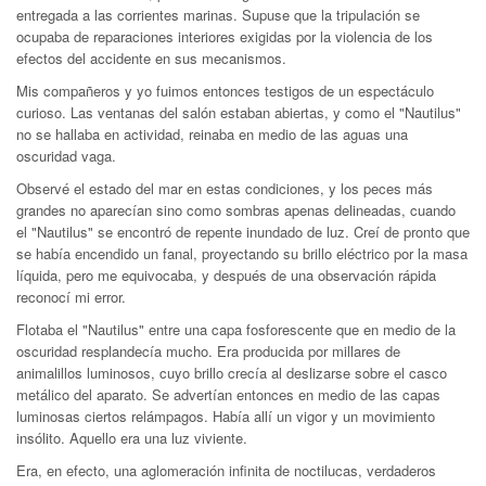
entregada a las corrientes marinas. Supuse que la tripulación se
ocupaba de reparaciones interiores exigidas por la violencia de los
efectos del accidente en sus mecanismos.
Mis compañeros y yo fuimos entonces testigos de un espectáculo
curioso. Las ventanas del salón estaban abiertas, y como el "Nautilus"
no se hallaba en actividad, reinaba en medio de las aguas una
oscuridad vaga.
Observé el estado del mar en estas condiciones, y los peces más
grandes no aparecían sino como sombras apenas delineadas, cuando
el "Nautilus" se encontró de repente inundado de luz. Creí de pronto que
se había encendido un fanal, proyectando su brillo eléctrico por la masa
líquida, pero me equivocaba, y después de una observación rápida
reconocí mi error.
Flotaba el "Nautilus" entre una capa fosforescente que en medio de la
oscuridad resplandecía mucho. Era producida por millares de
animalillos luminosos, cuyo brillo crecía al deslizarse sobre el casco
metálico del aparato. Se advertían entonces en medio de las capas
luminosas ciertos relámpagos. Había allí un vigor y un movimiento
insólito. Aquello era una luz viviente.
Era, en efecto, una aglomeración infinita de noctilucas, verdaderos