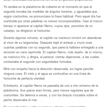
Yo estaba en la plataforma de cubierta en el momento en que el
segundo tomaba las medidas de ángulos horarios, y aguardaba que,
según costumbre, se pronunciase la frase habitual. Pero aquel día fue
sustituida por otras palabras no menos incomprensibles. Casi al mismo
tiempo vi aparecer al capitán Nemo, cuyos ojos, provistos de un
catalejo, se dirigieron al horizonte.
Durante algunos minutos, el capitán se mantuvo inmóvil sin abandonar
el visor de su largavistas. Después bajó el anteojo y cruzó unas
cuantas palabras con su segundo, que parecía hallarse entregado a una
emoción en vano reprimida. El capitan Nemo, más dueño. de sí mismo,
se mantuvo frío, y dirigía, al parecer, ciertas objeciones, a las cuales
contestaba el segundo con seguridades formales.
Miré con empeño hacia la dirección observada, sin lograr percibir
ninguna cosa. El cielo y el agua se confundían en una línea de
horizonte de perfecta claridad.
Entretanto, el capitán Nemo se paseaba de uno a otro extremo de la
plataforma. Sus pasos eran firmes, pero menos regulares que de
costumbre. Se detenía a veces, y con los brazos cruzados sobre el
pecho observaba el mar.
El segundo había vuelto a coger su anteojo, y contemplaba