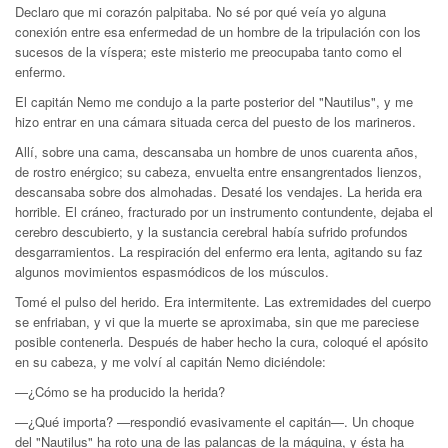
Declaro que mi corazón palpitaba. No sé por qué veía yo alguna
conexión entre esa enfermedad de un hombre de la tripulación con los
sucesos de la víspera; este misterio me preocupaba tanto como el
enfermo.
El capitán Nemo me condujo a la parte posterior del "Nautilus", y me
hizo entrar en una cámara situada cerca del puesto de los marineros.
Allí, sobre una cama, descansaba un hombre de unos cuarenta años,
de rostro enérgico; su cabeza, envuelta entre ensangrentados lienzos,
descansaba sobre dos almohadas. Desaté los vendajes. La herida era
horrible. El cráneo, fracturado por un instrumento contundente, dejaba el
cerebro descubierto, y la sustancia cerebral había sufrido profundos
desgarramientos. La respiración del enfermo era lenta, agitando su faz
algunos movimientos espasmódicos de los músculos.
Tomé el pulso del herido. Era intermitente. Las extremidades del cuerpo
se enfriaban, y vi que la muerte se aproximaba, sin que me pareciese
posible contenerla. Después de haber hecho la cura, coloqué el apósito
en su cabeza, y me volví al capitán Nemo diciéndole:
—¿Cómo se ha producido la herida?
—¿Qué importa? —respondió evasivamente el capitán—. Un choque
del "Nautilus" ha roto una de las palancas de la máquina, y ésta ha