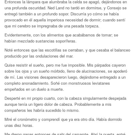
Entonces la lámpara que alumbraba la celda se apagó, dejándonos en
una profunda oscuridad. Ned Land no tardó en dormirse, y Consejo se
entregó también a un profundo sopor. Discurría yo cómo se había
provocado en él aquella imperiosa necesidad de dormir; cuando sentí
que mi cerebro se impregnaba de una pesada torpeza.
Evidentemente, con los alimentos que acabábamos de tomar; se
habían mezclado sustancias soporíferas.
Noté entonces que las escotillas se cerraban, y que cesaba el balanceo
producido por las ondulaciones del mar.
Quise resistir el sueño, pero me fue imposible. Mis párpados cayeron
sobre los ojos y un sueño mórbido, lleno de alucinaciones, se apoderó
de mí. Las visiones desaparecieron luego, dejándome entregado a un
completo anonadamiento. Soñé con monstruosos leviatanes
empeñados en un duelo a muerte.
Desperté en mi propio cuarto, con la cabeza singularmente despejada
aunque tenía un ligero dolor de cabeza. Probablemente a mis
compañeros les habría sucedido lo mismo.
Miré el cronómetro y comprendí que ya era otro día. Había dormido
unas diez horas.
Me dieron ganas entonces de salir del camarote. Abrí la puerta, entré