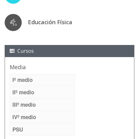
Educación Física
Cursos
Media
Iº medio
IIº medio
IIIº medio
IVº medio
PSU