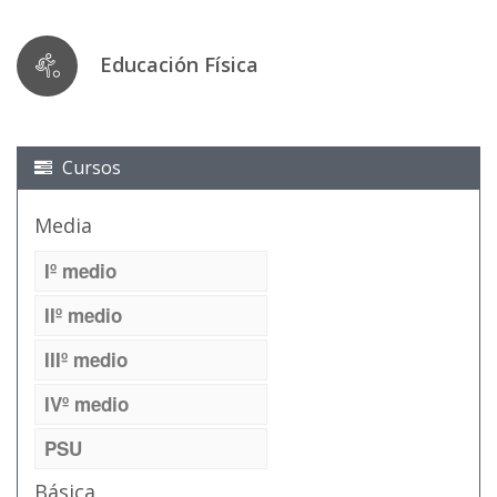
Educación Física
Cursos
Media
Iº medio
IIº medio
IIIº medio
IVº medio
PSU
Básica