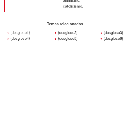
animismo,
catolicismo.
Temas relacionados
{desglose1}
{desglose2}
{desglose3}
{desglose4}
{desglose5}
{desglose6}