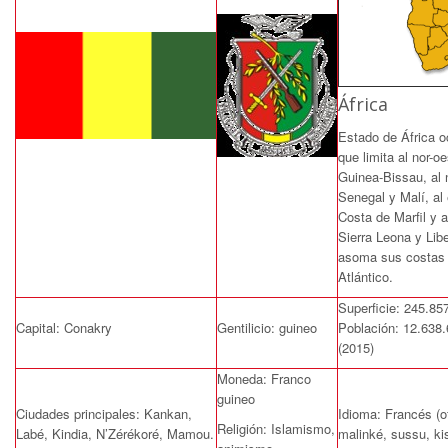
África
Estado de África o
que limita al nor-o
Guinea-Bissau, al 
Senegal y Malí, al
Costa de Marfil y a
Sierra Leona y Libe
asoma sus costas 
Atlántico.
Superficie: 245.8
Capital: Conakry
Gentilicio: guineo
Población: 12.638.
(2015)
Moneda: Franco
guineo
Ciudades principales: Kankan,
Idioma: Francés (of
Religión: Islamismo,
Labé, Kindia, N’Zérékoré, Mamou.
malinké, sussu, kis