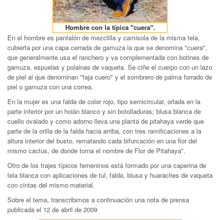
Hombre con la típica "cuera".
En el hombre es pantalón de mezclilla y camisola de la misma tela,
cubierta por una capa cerrada de gamuza la que se denomina "cuera",
que generalmente usa el ranchero y va complementada con botines de
gamuza, espuelas y polainas de vaqueta. Se ciñe el cuerpo con un lazo
de piel al que denominan "faja cuero" y el sombrero de palma forrado de
piel o gamuza con una correa.
En la mujer es una falda de color rojo, tipo semicircular, orlada en la
parte inferior por un holán blanco y sin botolladuras; blusa blanca de
cuello ovalado y como adorno lleva una planta de pitahaya verde que
parte de la orilla de la falda hacia arriba, con tres ramificaciones a la
altura interior del busto, rematando cada bifurcación en una flor del
mismo cactus, de donde torna el nombre de Flor de Pitahaya".
Otro de los trajes típicos femeninos está formado por una caperina de
tela blanca con aplicaciones de tul, falda, blusa y huaraches de vaqueta
con cintas del mismo material.
Sobre el tema, transcribimos a continuación una nota de prensa
publicada el 12 de abril de 2009