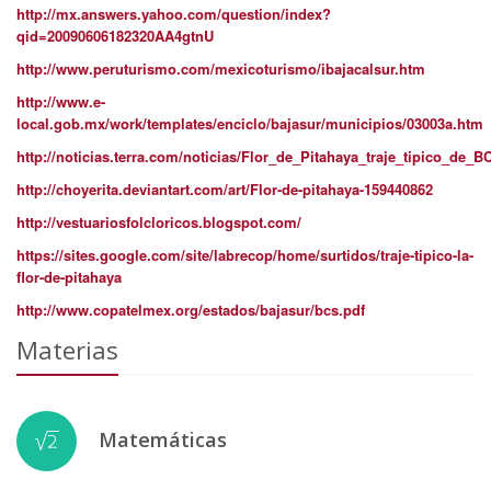
http://mx.answers.yahoo.com/question/index?
qid=20090606182320AA4gtnU
http://www.peruturismo.com/mexicoturismo/ibajacalsur.htm
http://www.e-
local.gob.mx/work/templates/enciclo/bajasur/municipios/03003a.htm
http://noticias.terra.com/noticias/Flor_de_Pitahaya_traje_tipico_de
http://choyerita.deviantart.com/art/Flor-de-pitahaya-159440862
http://vestuariosfolcloricos.blogspot.com/
https://sites.google.com/site/labrecop/home/surtidos/traje-tipico-la-
flor-de-pitahaya
http://www.copatelmex.org/estados/bajasur/bcs.pdf
Materias
Matemáticas