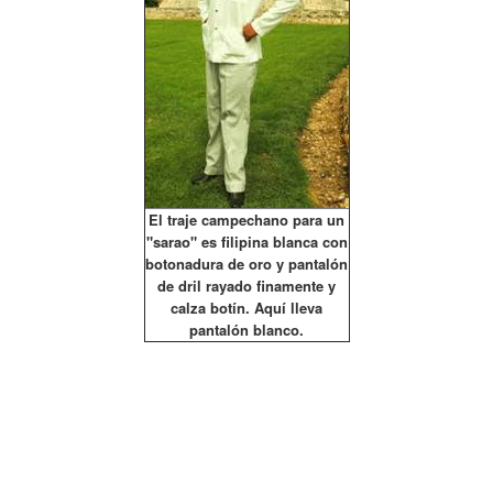
El traje campechano para un
"sarao" es filipina blanca con
botonadura de oro y pantalón
de dril rayado finamente y
calza botín. Aquí lleva
pantalón blanco.