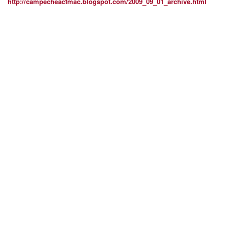
http://campecheacfmac.blogspot.com/2009_09_01_archive.html