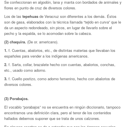
Se confeccionan en algodón, lana y manta con bordados de animales y
flores en punto de cruz de diversos colores.
Los de las
tepehuas
de Veracruz son diferentes a los demás. Éstos
son de gasa, elaborados con la técnica llamada “tejido en curva” que le
da un aspecto redondeado, sin picos, en lugar de llevarlo sobre el
pecho y la espalda, se lo acomodan sobre la cabeza.
(2) chaquira.
(De or. americano).
1.
f. Cuentas, abalorios, etc., de distintas materias que llevaban los
españoles para vender a los indígenas americanos.
2.
f. Sarta, collar, brazalete hecho con cuentas, abalorios, conchas,
etc., usado como adorno.
3.
f. Cuello postizo, como adorno femenino, hecho con abalorios de
diversos colores.
(3) Porabajos.
El vocablo “porabajos” no se encuentra en ningún diccionario, tampoco
encontramos una definición clara, pero al tenor de los contenidos
hallados debemos suponer que se trata de unos calzones.
En algunos escritos se da a entender que son los órganos sexuales,