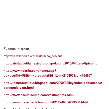
Fuentes Internet:
http://es.wikipedia.org/wiki/China_poblana
http://visitapueblamexico.blogspot.com/2010/04/traje-tipico.html
http://www.xpertia.com/home.asp?
tip=usu&id=5&item=pregunta&id_item=215405&idr=164867
http://incombustible.blogspot.com/2009/02/leyendas-poblanas-un-
personaje-y-un.html
http://www.escuelacima.com/vestimentas.html
http://www.mexicoenfotos.com/MX12246354279880.html