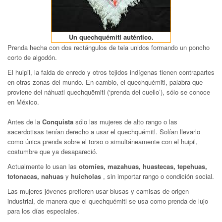
Un quechquémitl auténtico.
Prenda hecha con dos rectángulos de tela unidos formando un poncho
corto de algodón.
El huipil, la falda de enredo y otros tejidos indígenas tienen contrapartes
en otras zonas del mundo. En cambio, el quechquémitl, palabra que
proviene del náhuatl quechquēmitl (‘prenda del cuello’), sólo se conoce
en México.
Antes de la
Conquista
sólo las mujeres de alto rango o las
sacerdotisas tenían derecho a usar el quechquémitl. Solían llevarlo
como única prenda sobre el torso o simultáneamente con el huipil,
costumbre que ya desapareció.
Actualmente lo usan las
otomíes, mazahuas, huastecas, tepehuas,
totonacas, nahuas
y
huicholas
, sin importar rango o condición social.
Las mujeres jóvenes prefieren usar blusas y camisas de origen
industrial, de manera que el quechquémitl se usa como prenda de lujo
para los días especiales.