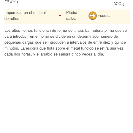
Fe
O
2
3
3CO
2
Impurezas en el mineral
Piedra
+
Escoria
derretido
caliza
Los altos hornos funcionan de forma continua. La materia prima que se
va a introducir en el horno se divide en un determinado número de
pequeñas cargas que se introducen a intervalos de entre diez y quince
minutos. La escoria que flota sobre el metal fundido se retira una vez
cada dos horas, y el arrabio se sangra cinco veces al día.