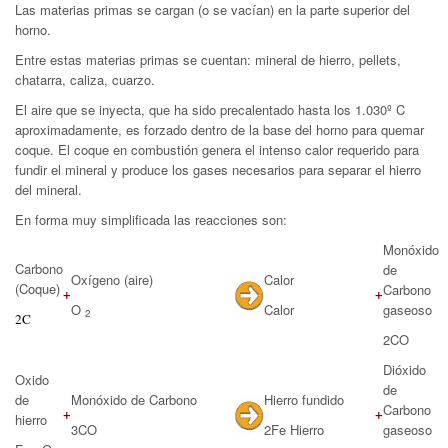
Las materias primas se cargan (o se vacían) en la parte superior del
horno.
Entre estas materias primas se cuentan: mineral de hierro, pellets,
chatarra, caliza, cuarzo.
El aire que se inyecta, que ha sido precalentado hasta los 1.030º C
aproximadamente, es forzado dentro de la base del horno para quemar
coque. El coque en combustión genera el intenso calor requerido para
fundir el mineral y produce los gases necesarios para separar el hierro
del mineral.
En forma muy simplificada las reacciones son:
Monóxido
Carbono
de
Oxígeno (aire)
Calor
(Coque)
Carbono
+
+
O
Calor
gaseoso
2
2C
2CO
Dióxido
Oxido
de
de
Monóxido de Carbono
Hierro fundido
Carbono
+
+
hierro
3CO
2Fe Hierro
gaseoso