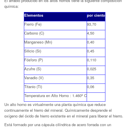
El arrabio producido en los altos hornos tiene la siguiente composición
química:
Elementos
por ciento
Fierro (Fe)
93,70
Carbono (C)
4,50
Manganeso (Mn)
0,40
Silicio (Si)
0,45
Fósforo (P)
0,110
Azufre (S)
0,025
Vanadio (V)
0,35
Titanio (Ti)
0,06
Temperatura en Alto Horno : 1.460º C
Un alto horno es virtualmente una planta química que reduce
continuamente el hierro del mineral. Químicamente desprende el
oxígeno del óxido de hierro existente en el mineral para liberar el hierro.
Está formado por una cápsula cilíndrica de acero forrada con un