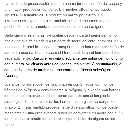
La técnica de presurización permite una mejor combustión del coque y
una mayor producción de hierro. En muchos altos hornos puede
lograrse un aumento de la producción del 25 por ciento. En
instalaciones experimentales también se ha demostrado que la
producción se incrementa enriqueciendo el aire con oxígeno.
Cada cinco o seis horas, se cuelan desde la parte interior del horno
hacia una olla de colada o a un carro de metal caliente, entre
150 a 375
toneladas de arrabio. Luego se transportan a un horno de fabricación de
acero. La escoria flotante sobre el hierro fundido en el horno se drena
separadamente.
Cualquier escoria o sobrante que salga del horno junto
con el metal se elimina antes de llegar al recipiente. A continuación, el
contenedor lleno de arrabio se transporta a la fábrica siderúrgica
(Acería).
Los altos hornos modernos funcionan en combinación con hornos
básicos de oxígeno o convertidores al oxígeno, y a veces con hornos
de crisol abierto, más antiguos, como parte de una única planta
siderúrgica. En esas plantas, los hornos siderúrgicos se cargan con
arrabio. El metal fundido procedente de diversos altos hornos puede
mezclarse en una gran cuchara antes de convertirlo en acero con el fin
de minimizar el efecto de posibles irregularidades de alguno de los
hornos.