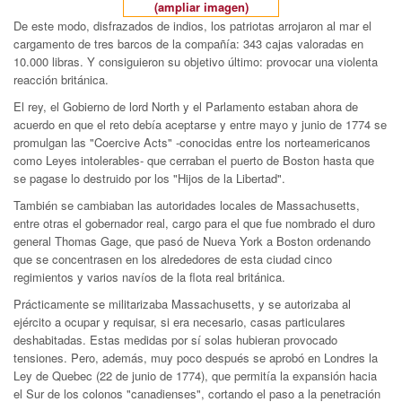
(ampliar imagen)
De este modo, disfrazados de indios, los patriotas arrojaron al mar el
cargamento de tres barcos de la compañía: 343 cajas valoradas en
10.000 libras. Y consiguieron su objetivo último: provocar una violenta
reacción británica.
El rey, el Gobierno de lord North y el Parlamento estaban ahora de
acuerdo en que el reto debía aceptarse y entre mayo y junio de 1774 se
promulgan las "Coercive Acts" -conocidas entre los norteamericanos
como Leyes intolerables- que cerraban el puerto de Boston hasta que
se pagase lo destruido por los "Hijos de la Libertad".
También se cambiaban las autoridades locales de Massachusetts,
entre otras el gobernador real, cargo para el que fue nombrado el duro
general Thomas Gage, que pasó de Nueva York a Boston ordenando
que se concentrasen en los alrededores de esta ciudad cinco
regimientos y varios navíos de la flota real británica.
Prácticamente se militarizaba Massachusetts, y se autorizaba al
ejército a ocupar y requisar, si era necesario, casas particulares
deshabitadas. Estas medidas por sí solas hubieran provocado
tensiones. Pero, además, muy poco después se aprobó en Londres la
Ley de Quebec (22 de junio de 1774), que permitía la expansión hacia
el Sur de los colonos "canadienses", cortando el paso a la penetración