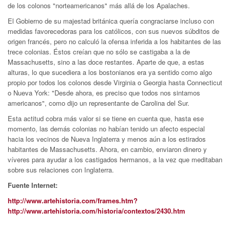
de los colonos "norteamericanos" más allá de los Apalaches.
El Gobierno de su majestad británica quería congraciarse incluso con
medidas favorecedoras para los católicos, con sus nuevos súbditos de
origen francés, pero no calculó la ofensa inferida a los habitantes de las
trece colonias. Éstos creían que no sólo se castigaba a la de
Massachusetts, sino a las doce restantes. Aparte de que, a estas
alturas, lo que sucediera a los bostonianos era ya sentido como algo
propio por todos los colonos desde Virginia o Georgia hasta Connecticut
o Nueva York: "Desde ahora, es preciso que todos nos sintamos
americanos", como dijo un representante de Carolina del Sur.
Esta actitud cobra más valor si se tiene en cuenta que, hasta ese
momento, las demás colonias no habían tenido un afecto especial
hacia los vecinos de Nueva Inglaterra y menos aún a los estirados
habitantes de Massachusetts. Ahora, en cambio, enviaron dinero y
víveres para ayudar a los castigados hermanos, a la vez que meditaban
sobre sus relaciones con Inglaterra.
Fuente Internet:
http://www.artehistoria.com/frames.htm?
http://www.artehistoria.com/historia/contextos/2430.htm