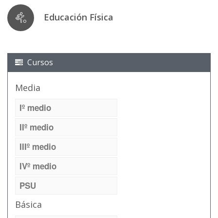
Educación Física
Cursos
Media
Iº medio
IIº medio
IIIº medio
IVº medio
PSU
Básica