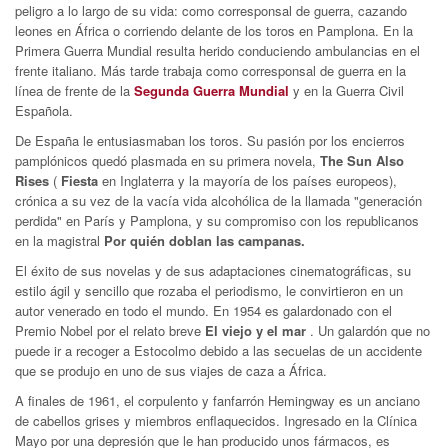
peligro a lo largo de su vida: como corresponsal de guerra, cazando
leones en África o corriendo delante de los toros en Pamplona. En la
Primera Guerra Mundial resulta herido conduciendo ambulancias en el
frente italiano. Más tarde trabaja como corresponsal de guerra en la
línea de frente de la
Segunda Guerra Mundial
y en la Guerra Civil
Española.
De España le entusiasmaban los toros. Su pasión por los encierros
pamplónicos quedó plasmada en su primera novela,
The Sun Also
Rises
(
Fiesta
en Inglaterra y la mayoría de los países europeos),
crónica a su vez de la vacía vida alcohólica de la llamada "generación
perdida" en París y Pamplona, y su compromiso con los republicanos
en la magistral
Por quién doblan las campanas.
El éxito de sus novelas y de sus adaptaciones cinematográficas, su
estilo ágil y sencillo que rozaba el periodismo, le convirtieron en un
autor venerado en todo el mundo. En 1954 es galardonado con el
Premio Nobel por el relato breve
El viejo y el mar
. Un galardón que no
puede ir a recoger a Estocolmo debido a las secuelas de un accidente
que se produjo en uno de sus viajes de caza a África.
A finales de 1961, el corpulento y fanfarrón Hemingway es un anciano
de cabellos grises y miembros enflaquecidos. Ingresado en la Clínica
Mayo por una depresión que le han producido unos fármacos, es