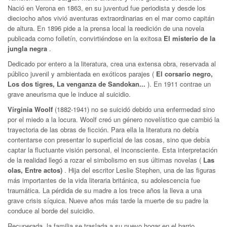
Nació en Verona en 1863, en su juventud fue periodista y desde los
dieciocho años vivió aventuras extraordinarias en el mar como capitán
de altura. En 1896 pide a la prensa local la reedición de una novela
publicada como folletín, convirtiéndose en la exitosa
El misterio de la
jungla negra
.
Dedicado por entero a la literatura, crea una extensa obra, reservada al
público juvenil y ambientada en exóticos parajes (
El corsario negro,
Los dos tigres, La venganza de Sandokan...
). En 1911 contrae un
grave aneurisma que le induce al suicidio.
Virginia Woolf
(1882-1941) no se suicidó debido una enfermedad sino
por el miedo a la locura. Woolf creó un género novelístico que cambió la
trayectoria de las obras de ficción. Para ella la literatura no debía
contentarse con presentar lo superficial de las cosas, sino que debía
captar la fluctuante visión personal, el inconsciente. Esta interpretación
de la realidad llegó a rozar el simbolismo en sus últimas novelas (
Las
olas, Entre actos)
. Hija del escritor Leslie Stephen, una de las figuras
más importantes de la vida literaria británica, su adolescencia fue
traumática. La pérdida de su madre a los trece años la lleva a una
grave crisis síquica. Nueve años más tarde la muerte de su padre la
conduce al borde del suicidio.
Recuperada, la familia se traslada a su nuevo hogar en el barrio