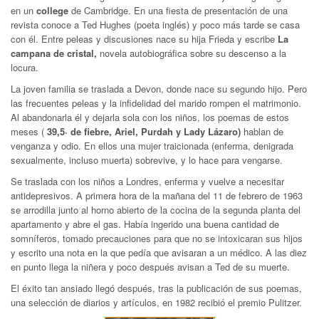
en un
college
de Cambridge. En una fiesta de presentación de una
revista conoce a Ted Hughes (poeta inglés) y poco más tarde se casa
con él. Entre peleas y discusiones nace su hija Frieda y escribe
La
campana de cristal,
novela autobiográfica sobre su descenso a la
locura.
La joven familia se traslada a Devon, donde nace su segundo hijo. Pero
las frecuentes peleas y la infidelidad del marido rompen el matrimonio.
Al abandonarla él y dejarla sola con los niños, los poemas de estos
meses (
39,5· de fiebre, Ariel, Purdah y Lady Lázaro)
hablan de
venganza y odio. En ellos una mujer traicionada (enferma, denigrada
sexualmente, incluso muerta) sobrevive, y lo hace para vengarse.
Se traslada con los niños a Londres, enferma y vuelve a necesitar
antidepresivos. A primera hora de la mañana del 11 de febrero de 1963
se arrodilla junto al horno abierto de la cocina de la segunda planta del
apartamento y abre el gas. Había ingerido una buena cantidad de
somníferos, tomado precauciones para que no se intoxicaran sus hijos
y escrito una nota en la que pedía que avisaran a un médico. A las diez
en punto llega la niñera y poco después avisan a Ted de su muerte.
El éxito tan ansiado llegó después, tras la publicación de sus poemas,
una selección de diarios y artículos, en 1982 recibió el premio Pulitzer.