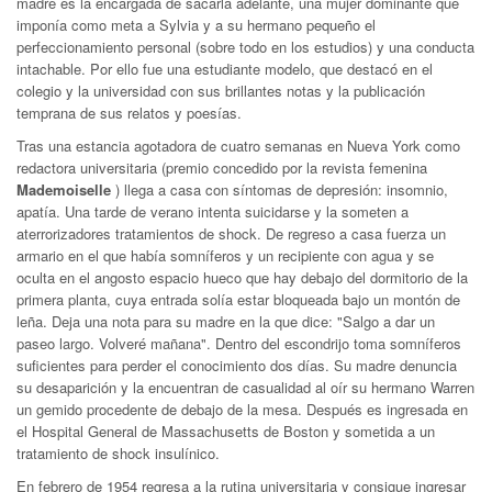
madre es la encargada de sacarla adelante, una mujer dominante que
imponía como meta a Sylvia y a su hermano pequeño el
perfeccionamiento personal (sobre todo en los estudios) y una conducta
intachable. Por ello fue una estudiante modelo, que destacó en el
colegio y la universidad con sus brillantes notas y la publicación
temprana de sus relatos y poesías.
Tras una estancia agotadora de cuatro semanas en Nueva York como
redactora universitaria (premio concedido por la revista femenina
Mademoiselle
) llega a casa con síntomas de depresión: insomnio,
apatía. Una tarde de verano intenta suicidarse y la someten a
aterrorizadores tratamientos de shock. De regreso a casa fuerza un
armario en el que había somníferos y un recipiente con agua y se
oculta en el angosto espacio hueco que hay debajo del dormitorio de la
primera planta, cuya entrada solía estar bloqueada bajo un montón de
leña. Deja una nota para su madre en la que dice: "Salgo a dar un
paseo largo. Volveré mañana". Dentro del escondrijo toma somníferos
suficientes para perder el conocimiento dos días. Su madre denuncia
su desaparición y la encuentran de casualidad al oír su hermano Warren
un gemido procedente de debajo de la mesa. Después es ingresada en
el Hospital General de Massachusetts de Boston y sometida a un
tratamiento de shock insulínico.
En febrero de 1954 regresa a la rutina universitaria y consigue ingresar