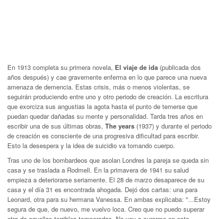
En 1913 completa su primera novela,
El viaje de ida
(publicada dos
años después) y cae gravemente enferma en lo que parece una nueva
amenaza de demencia. Estas crisis, más o menos violentas, se
seguirán produciendo entre uno y otro periodo de creación. La escritura
que exorciza sus angustias la agota hasta el punto de temerse que
puedan quedar dañadas su mente y personalidad. Tarda tres años en
escribir una de sus últimas obras,
The years
(1937) y durante el periodo
de creación es consciente de una progresiva dificultad para escribir.
Esto la desespera y la idea de suicidio va tomando cuerpo.
Tras uno de los bombardeos que asolan Londres la pareja se queda sin
casa y se traslada a Rodmell. En la primavera de 1941 su salud
empieza a deteriorarse seriamente. El 28 de marzo desaparece de su
casa y el día 31 es encontrada ahogada. Dejó dos cartas: una para
Leonard, otra para su hermana Vanessa. En ambas explicaba: "...Estoy
segura de que, de nuevo, me vuelvo loca. Creo que no puedo superar
otra de aquellas terribles temporadas. No voy a curarme en esta