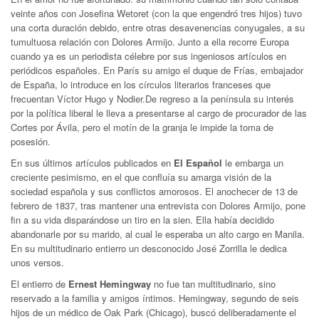
veinte años con Josefina Wetoret (con la que engendró tres hijos) tuvo
una corta duración debido, entre otras desavenencias conyugales, a su
tumultuosa relación con Dolores Armijo. Junto a ella recorre Europa
cuando ya es un periodista célebre por sus ingeniosos artículos en
periódicos españoles. En París su amigo el duque de Frías, embajador
de España, lo introduce en los círculos literarios franceses que
frecuentan Víctor Hugo y Nodier.De regreso a la península su interés
por la política liberal le lleva a presentarse al cargo de procurador de las
Cortes por Ávila, pero el motín de la granja le impide la toma de
posesión.
En sus últimos artículos publicados en
El Español
le embarga un
creciente pesimismo, en el que confluía su amarga visión de la
sociedad española y sus conflictos amorosos. El anochecer de 13 de
febrero de 1837, tras mantener una entrevista con Dolores Armijo, pone
fin a su vida disparándose un tiro en la sien. Ella había decidido
abandonarle por su marido, al cual le esperaba un alto cargo en Manila.
En su multitudinario entierro un desconocido José Zorrilla le dedica
unos versos.
El entierro de
Ernest Hemingway
no fue tan multitudinario, sino
reservado a la familia y amigos íntimos. Hemingway, segundo de seis
hijos de un médico de Oak Park (Chicago), buscó deliberadamente el