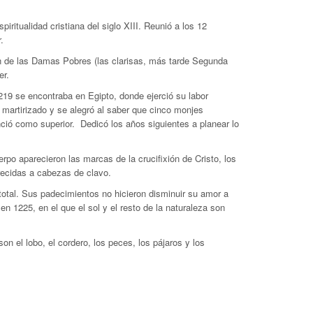
itualidad cristiana del siglo XIII. Reunió a los 12
.
en de las Damas Pobres (las clarisas, más tarde Segunda
er.
219 se encontraba en Egipto, donde ejerció su labor
 martirizado y se alegró al saber que cinco monjes
ció como superior. Dedicó los años siguientes a planear lo
po aparecieron las marcas de la crucifixión de Cristo, los
recidas a cabezas de clavo.
total. Sus padecimientos no hicieron disminuir su amor a
 en 1225, en el que el sol y el resto de la naturaleza son
 el lobo, el cordero, los peces, los pájaros y los