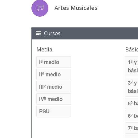
Artes Musicales
Cursos
Media
Bási
Iº medio
1º y
bás
IIº medio
3º y
IIIº medio
bás
IVº medio
5º b
PSU
6º b
7º b