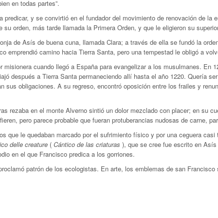
bien en todas partes”.
dicar, y se convirtió en el fundador del movimiento de renovación de la espir
e su orden, más tarde llamada la Primera Orden, y que le eligieron su superior
onja de Asís de buena cuna, llamada Clara; a través de ella se fundó la ord
 emprendió camino hacia Tierra Santa, pero una tempestad le obligó a volv
labor misionera cuando llegó a España para evangelizar a los musulmanes. En 1
viajó después a Tierra Santa permaneciendo allí hasta el año 1220. Quería ser
sus obligaciones. A su regreso, encontró oposición entre los frailes y renun
as rezaba en el monte Alverno sintió un dolor mezclado con placer; en su cuer
ifieren, pero parece probable que fueran protuberancias nudosas de carne, pa
os que le quedaban marcado por el sufrimiento físico y por una ceguera casi 
ico delle creature
(
Cántico de las criaturas
), que se cree fue escrito en Asís
io en el que Francisco predica a los gorriones.
roclamó patrón de los ecologistas. En arte, los emblemas de san Francisco son