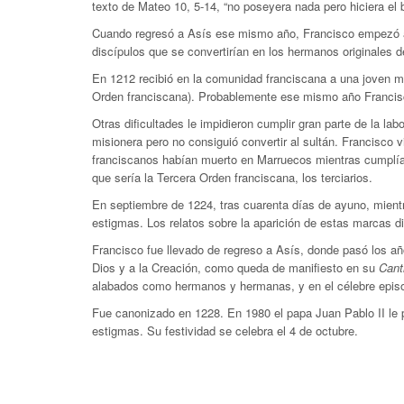
texto de Mateo 10, 5-14, “no poseyera nada pero hiciera el 
Cuando regresó a Asís ese mismo año, Francisco empezó a pre
discípulos que se convertirían en los hermanos originales d
En 1212 recibió en la comunidad franciscana a una joven m
Orden franciscana). Probablemente ese mismo año Francisco
Otras dificultades le impidieron cumplir gran parte de la 
misionera pero no consiguió convertir al sultán. Francisco 
franciscanos habían muerto en Marruecos mientras cumplían 
que sería la Tercera Orden franciscana, los terciarios.
En septiembre de 1224, tras cuarenta días de ayuno, mientr
estigmas. Los relatos sobre la aparición de estas marcas d
Francisco fue llevado de regreso a Asís, donde pasó los añ
Dios y a la Creación, como queda de manifiesto en su
Cant
alabados como hermanos y hermanas, y en el célebre episod
Fue canonizado en 1228. En 1980 el papa Juan Pablo II le p
estigmas. Su festividad se celebra el 4 de octubre.