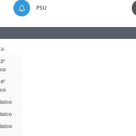
PSU
ca
 2º
ico
 4º
ico
ásico
ásico
ásico