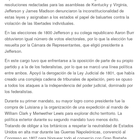
resoluciones redactadas para las asambleas de Kentucky y Virginia,
Jefferson y James Madison denunciaron la inconstitucionalidad de
estas leyes y asignaban a los estados el papel de baluartes contra la
violación de las libertades individuales.
En las elecciones de 1800 Jefferson y su colega republicano Aaron Burr
obtuvieron igual número de votos electorales, por lo que la elección fue
resuelta por la Cámara de Representantes, que eligió presidente a
Jefferson.
En este cargo tuvo que enfrentarse a la oposición de parte de su propio
partido y a la de los federalistas, por lo que se marcó una línea política
entre ambos. Apoyó la derogación de la Ley Judicial de 1801, que había
creado una compleja cadena de tribunales de apelación, pero se opuso
a todos los ataques a la independencia del poder judicial, dominado por
los federalistas.
Durante su primer mandato, su mayor logro como presidente fue la
compra de Luisiana y la organización de una expedición al mando de
William Clark y Meriwether Lewis para explorar dicho territorio. La
política exterior durante su segundo mandato tuvo menos éxito.
Tratando de obligar a los británicos a respetar la neutralidad de Estados
Unidos en alta mar durante las Guerras Napoleónicas, convenció al
Congreso en 1807 para bloquear todo el comercio con Gran Bretaña