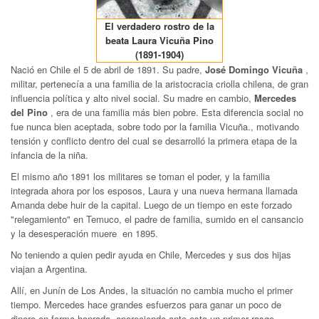
El verdadero rostro de la
beata Laura Vicuña Pino
(1891-1904)
Nació en Chile el 5 de abril de 1891. Su padre,
José Domingo Vicuña
,
militar, pertenecía a una familia de la aristocracia criolla chilena, de gran
influencia política y alto nivel social. Su madre en cambio,
Mercedes
del Pino
, era de una familia más bien pobre. Esta diferencia social no
fue nunca bien aceptada, sobre todo por la familia Vicuña., motivando
tensión y conflicto dentro del cual se desarrolló la primera etapa de la
infancia de la niña.
El mismo año 1891 los militares se toman el poder, y la familia
integrada ahora por los esposos, Laura y una nueva hermana llamada
Amanda debe huir de la capital. Luego de un tiempo en este forzado
"relegamiento" en Temuco, el padre de familia, sumido en el cansancio
y la desesperación muere en 1895.
No teniendo a quien pedir ayuda en Chile, Mercedes y sus dos hijas
viajan a Argentina.
Allí, en Junín de Los Andes, la situación no cambia mucho el primer
tiempo. Mercedes hace grandes esfuerzos para ganar un poco de
dinero en forma honrada, apareciendo ante esto un primer rasgo