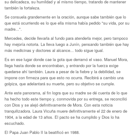
su delicadeza, su humildad y al mismo tiempo, tratando de mantener
también la fortaleza.
Se consuela grandemente en la oración, aunque sabe también que lo
que está ocurriendo es lo que ella misma había pedido "su vida, por su
madre...".
Mercedes, decide llevarla al fundo para atenderla mejor, pero tampoco
hay mejoría notoria. La lleva luego a Junín, pensando también que hay
más medicinas y doctores al alcance... todo sigue igual.
Es en ese lugar donde cae la gota que derramó el vaso. Manuel Mora,
llega hasta donde se encontraban, y entrando por la fuerza exige
quedarse ahí también. Laura a pesar de la fiebre y la debilidad, se
impone con firmeza para que esto no ocurra. Recibirá a cambio una
golpiza, que adelantará su muerte, pero su objetivo se cumple.
Ante este panorama, al fin logra que su madre se dé cuenta de lo que
ha hecho todo este tiempo y, conmovida por su entrega, se reconcilió
con Dios y se alejó definitivamente de Mora. Con esta noticia
tranquilizadora. Laura Vicuña muere definitivamente el 22 de enero de
1904, a la edad de 13 años. El pacto se ha cumplido y Dios lo ha
escuchado.
El Papa Juan Pablo II la beatificó en 1988.