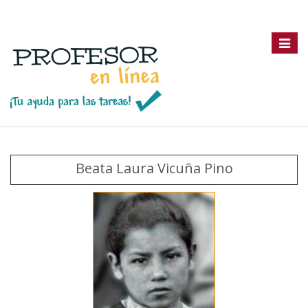
Toggle
navigat
Beata Laura Vicuña Pino