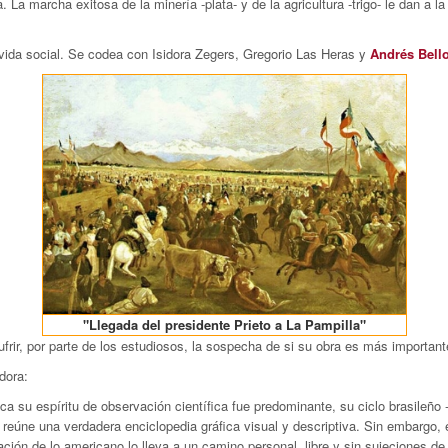
 La marcha exitosa de la minería -plata- y de la agricultura -trigo- le dan a l
 vida social. Se codea con Isidora Zegers, Gregorio Las Heras y
Andrés Bell
"Llegada del presidente Prieto a La Pampilla"
rir, por parte de los estudiosos, la sospecha de si su obra es más importante
dora:
a su espíritu de observación científica fue predominante, su ciclo brasileño 
 reúne una verdadera enciclopedia gráfica visual y descriptiva. Sin embargo, 
ación de lo americano lo lleva a un camino personal, libre y sin sujeciones 