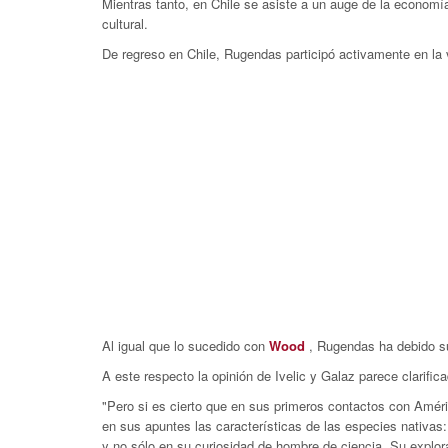
Mientras tanto, en Chile se asiste a un auge de la economía.
cultural.
De regreso en Chile, Rugendas participó activamente en la
Al igual que lo sucedido con
Wood
, Rugendas ha debido suf
A este respecto la opinión de Ivelic y Galaz parece clarifica
"Pero si es cierto que en sus primeros contactos con Améric
en sus apuntes las características de las especies nativas:
y no sólo en su curiosidad de hombre de ciencia. Su explor