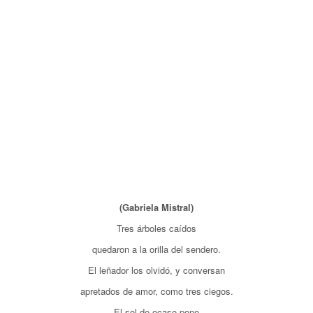
(Gabriela Mistral)
Tres árboles caídos
quedaron a la orilla del sendero.
El leñador los olvidó, y conversan
apretados de amor, como tres ciegos.
El sol de ocaso pone