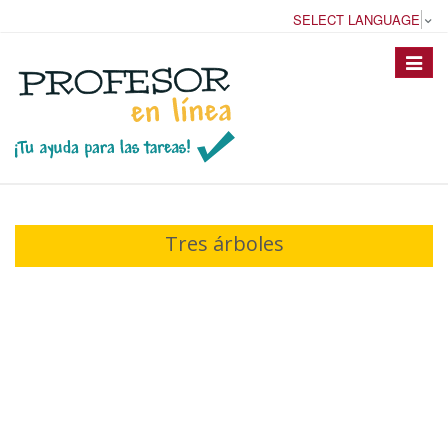
SELECT LANGUAGE
▼
Toggle
navigat
Tres árboles