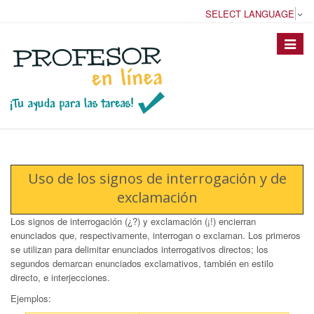
SELECT LANGUAGE
▼
Toggle
navigat
Uso de los signos de interrogación y de
exclamación
Los signos de interrogación (¿?) y exclamación (¡!) encierran
enunciados que, respectivamente, interrogan o exclaman. Los primeros
se utilizan para delimitar enunciados interrogativos directos; los
segundos demarcan enunciados exclamativos, también en estilo
directo, e interjecciones.
Ejemplos: