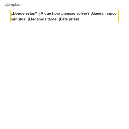
Ejemplos:
¿Dónde estás? ¿A qué hora piensas volver? ¡Quedan cinco
minutos! ¡Llegamos tarde! ¡Date prisa!