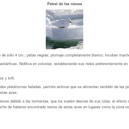
Petrel de las nieves
ro de sólo 4 cm.; patas negras; plumaje completamente blanco; Incuban mach
bantárticas. Nidifica en colonias, estableciendo sus nidos preferentemente e
 y krill.
es plataformas heladas, permite estimar que se alimentan también de las pla
estas aves.
Nieves debido a las tormentas, que los suelen desviar de sus rutas; el efecto 
hecho de haberse encontrado restos de estas aves en lugares como la zona nort