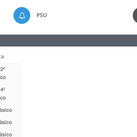
PSU
ca
 2º
ico
 4º
ico
ásico
ásico
ásico