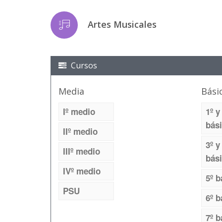
Artes Musicales
Cursos
Media
Bási
Iº medio
1º y
bás
IIº medio
3º y
IIIº medio
bás
IVº medio
5º b
PSU
6º b
7º b