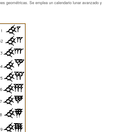
nes geométricas. Se emplea un calendario lunar avanzado y