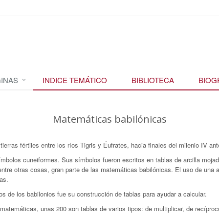
INAS
INDICE TEMÁTICO
BIBLIOTECA
BIOG
Matemáticas babilónicas
rras fértiles entre los ríos Tigris y Éufrates, hacia finales del milenio IV ant
mbolos cuneiformes. Sus símbolos fueron escritos en tablas de arcilla mojada
entre otras cosas, gran parte de las matemáticas babilónicas. El uso de una ar
as.
s de los babilonios fue su construcción de tablas para ayudar a calcular.
s matemáticas, unas 200 son tablas de varios tipos: de multiplicar, de recípro