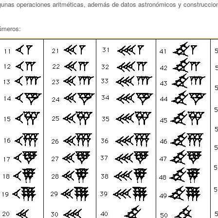
lgunas operaciones aritméticas, además de datos astronómicos y construccio
números: