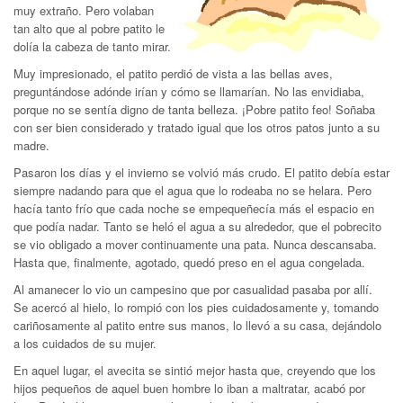
muy extraño. Pero volaban
tan alto que al pobre patito le
dolía la cabeza de tanto mirar.
Muy impresionado, el patito perdió de vista a las bellas aves,
preguntándose adónde irían y cómo se llamarían. No las envidiaba,
porque no se sentía digno de tanta belleza. ¡Pobre patito feo! Soñaba
con ser bien considerado y tratado igual que los otros patos junto a su
madre.
Pasaron los días y el invierno se volvió más crudo. El patito debía estar
siempre nadando para que el agua que lo rodeaba no se helara. Pero
hacía tanto frío que cada noche se empequeñecía más el espacio en
que podía nadar. Tanto se heló el agua a su alrededor, que el pobrecito
se vio obligado a mover continuamente una pata. Nunca descansaba.
Hasta que, finalmente, agotado, quedó preso en el agua congelada.
Al amanecer lo vio un campesino que por casualidad pasaba por allí.
Se acercó al hielo, lo rompió con los pies cuidadosamente y, tomando
cariñosamente al patito entre sus manos, lo llevó a su casa, dejándolo
a los cuidados de su mujer.
En aquel lugar, el avecita se sintió mejor hasta que, creyendo que los
hijos pequeños de aquel buen hombre lo iban a maltratar, acabó por