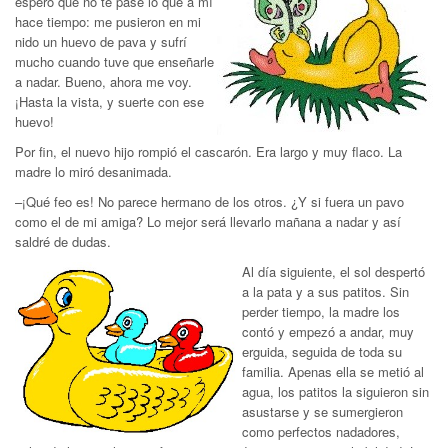
espero que no te pase lo que a mí
hace tiempo: me pusieron en mi
nido un huevo de pava y sufrí
mucho cuando tuve que enseñarle
a nadar. Bueno, ahora me voy.
¡Hasta la vista, y suerte con ese
huevo!
Por fin, el nuevo hijo rompió el cascarón. Era largo y muy flaco. La
madre lo miró desanimada.
–¡Qué feo es! No parece hermano de los otros. ¿Y si fuera un pavo
como el de mi amiga? Lo mejor será llevarlo mañana a nadar y así
saldré de dudas.
Al día siguiente, el sol despertó
a la pata y a sus patitos. Sin
perder tiempo, la madre los
contó y empezó a andar, muy
erguida, seguida de toda su
familia. Apenas ella se metió al
agua, los patitos la siguieron sin
asustarse y se sumergieron
como perfectos nadadores,