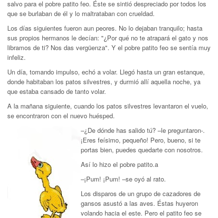
salvo para el pobre patito feo. Éste se sintió despreciado por todos los
que se burlaban de él y lo maltrataban con crueldad.
Los días siguientes fueron aun peores. No lo dejaban tranquilo; hasta
sus propios hermanos le decían: "¿Por qué no te atrapará el gato y nos
libramos de ti? Nos das vergüenza". Y el pobre patito feo se sentía muy
infeliz.
Un día, tomando impulso, echó a volar. Llegó hasta un gran estanque,
donde habitaban los patos silvestres, y durmió allí aquella noche, ya
que estaba cansado de tanto volar.
A la mañana siguiente, cuando los patos silvestres levantaron el vuelo,
se encontraron con el nuevo huésped.
–¿De dónde has salido tú? –le preguntaron-.
¡Eres feísimo, pequeño! Pero, bueno, si te
portas bien, puedes quedarte con nosotros.
Así lo hizo el pobre patito.a
–¡Pum! ¡Pum! –se oyó al rato.
Los disparos de un grupo de cazadores de
gansos asustó a las aves. Éstas huyeron
volando hacia el este. Pero el patito feo se