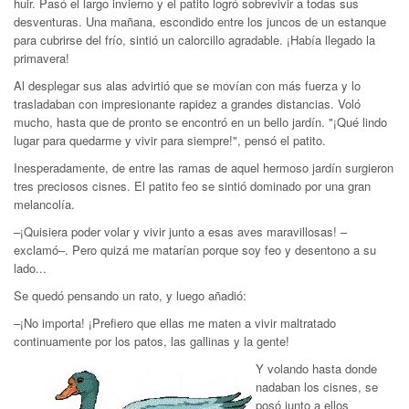
huir. Pasó el largo invierno y el patito logró sobrevivir a todas sus
desventuras. Una mañana, escondido entre los juncos de un estanque
para cubrirse del frío, sintió un calorcillo agradable. ¡Había llegado la
primavera!
Al desplegar sus alas advirtió que se movían con más fuerza y lo
trasladaban con impresionante rapidez a grandes distancias. Voló
mucho, hasta que de pronto se encontró en un bello jardín. "¡Qué lindo
lugar para quedarme y vivir para siempre!", pensó el patito.
Inesperadamente, de entre las ramas de aquel hermoso jardín surgieron
tres preciosos cisnes. El patito feo se sintió dominado por una gran
melancolía.
–¡Quisiera poder volar y vivir junto a esas aves maravillosas! –
exclamó–. Pero quizá me matarían porque soy feo y desentono a su
lado...
Se quedó pensando un rato, y luego añadió:
–¡No importa! ¡Prefiero que ellas me maten a vivir maltratado
continuamente por los patos, las gallinas y la gente!
Y volando hasta donde
nadaban los cisnes, se
posó junto a ellos