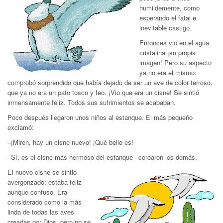
humildemente, como
esperando el fatal e
inevitable castigo.
Entonces vio en el agua
cristalina ¡su propia
imagen! Pero su aspecto
ya no era el mismo:
comprobó sorprendido que había dejado de ser un ave de color terroso,
que ya no era un pato tosco y feo. ¡Vio que era un cisne! Se sintió
inmensamente feliz. Todos sus sufrimientos se acababan.
Poco después llegaron unos niños al estanque. El más pequeño
exclamó:
–¡Miren, hay un cisne nuevo! ¡Qué bello es!
–Sí, es el cisne más hermoso del estanque –corearon los demás.
El nuevo cisne se sintió
avergonzado; estaba feliz
aunque confuso. Era
considerado como la más
linda de todas las aves
creadas por Dios, pero no se