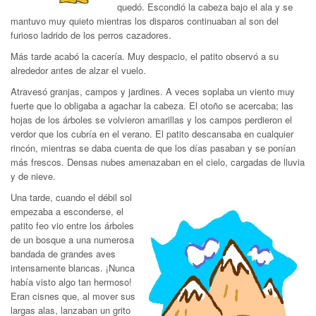
quedó. Escondió la cabeza bajo el ala y se
mantuvo muy quieto mientras los disparos continuaban al son del
furioso ladrido de los perros cazadores.
Más tarde acabó la cacería. Muy despacio, el patito observó a su
alrededor antes de alzar el vuelo.
Atravesó granjas, campos y jardines. A veces soplaba un viento muy
fuerte que lo obligaba a agachar la cabeza. El otoño se acercaba; las
hojas de los árboles se volvieron amarillas y los campos perdieron el
verdor que los cubría en el verano. El patito descansaba en cualquier
rincón, mientras se daba cuenta de que los días pasaban y se ponían
más frescos. Densas nubes amenazaban en el cielo, cargadas de lluvia
y de nieve.
Una tarde, cuando el débil sol
empezaba a esconderse, el
patito feo vio entre los árboles
de un bosque a una numerosa
bandada de grandes aves
intensamente blancas. ¡Nunca
había visto algo tan hermoso!
Eran cisnes que, al mover sus
largas alas, lanzaban un grito