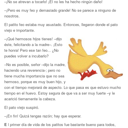
–¡No se atrevan a tocarlo! ¡Él no les ha hecho ningún daño!
–¡Pero es muy feo y demasiado grande! No se parece a ninguno de
nosotros.
El patito feo estaba muy asustado. Entonces, llegaron donde el pato
viejo e importante.
–¡Qué hermosos hijos tienes! –dijo
éste, felicitando a la madre–. ¡Esto
te honra! Pero ese tan feo... ¿No
puedes volver a incubarlo?
–No es posible, señor –dijo la madre,
haciendo una reverencia-; pero no
tiene mucha importancia que no sea
hermoso, porque es muy buen hijo, y
con el tiempo mejorará de aspecto. Lo que pasa es que estuvo mucho
tiempo en el huevo. Estoy segura de que va a ser muy fuerte –y le
acarició tiernamente la cabeza.
El pato viejo suspiró.
–¡En fin! Quizá tengas razón; hay que esperar.
E
l primer día de vida de los patitos fue bastante bueno para todos,