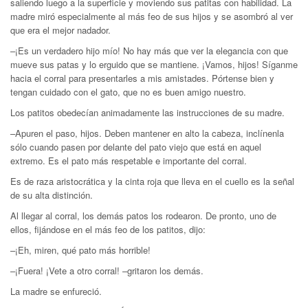
saliendo luego a la superficie y moviendo sus patitas con habilidad. La
madre miró especialmente al más feo de sus hijos y se asombró al ver
que era el mejor nadador.
–¡Es un verdadero hijo mío! No hay más que ver la elegancia con que
mueve sus patas y lo erguido que se mantiene. ¡Vamos, hijos! Síganme
hacia el corral para presentarles a mis amistades. Pórtense bien y
tengan cuidado con el gato, que no es buen amigo nuestro.
Los patitos obedecían animadamente las instrucciones de su madre.
–Apuren el paso, hijos. Deben mantener en alto la cabeza, inclínenla
sólo cuando pasen por delante del pato viejo que está en aquel
extremo. Es el pato más respetable e importante del corral.
Es de raza aristocrática y la cinta roja que lleva en el cuello es la señal
de su alta distinción.
Al llegar al corral, los demás patos los rodearon. De pronto, uno de
ellos, fijándose en el más feo de los patitos, dijo:
–¡Eh, miren, qué pato más horrible!
–¡Fuera! ¡Vete a otro corral! –gritaron los demás.
La madre se enfureció.