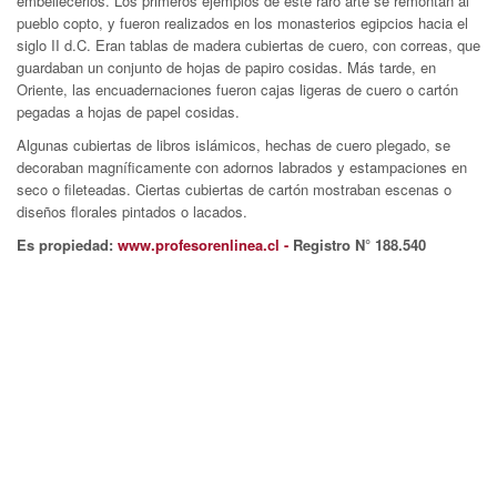
embellecerlos. Los primeros ejemplos de este raro arte se remontan al
pueblo copto, y fueron realizados en los monasterios egipcios hacia el
siglo II d.C. Eran tablas de madera cubiertas de cuero, con correas, que
guardaban un conjunto de hojas de papiro cosidas. Más tarde, en
Oriente, las encuadernaciones fueron cajas ligeras de cuero o cartón
pegadas a hojas de papel cosidas.
Algunas cubiertas de libros islámicos, hechas de cuero plegado, se
decoraban magníficamente con adornos labrados y estampaciones en
seco o fileteadas. Ciertas cubiertas de cartón mostraban escenas o
diseños florales pintados o lacados.
Es propiedad:
www.profesorenlinea.cl -
Registro N° 188.540