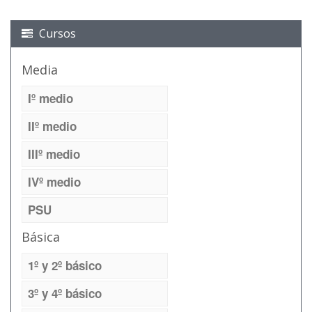
Cursos
Media
Iº medio
IIº medio
IIIº medio
IVº medio
PSU
Básica
1º y 2º básico
3º y 4º básico