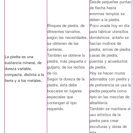
Desde pequeñas puntas
de flecha hasta
enormes templos se
deben a la piedra.
Bloques de piedra, de
Poco usada hoy en día
diferentes tamaños,
para fabricar utensilios
según las necesidades,
domésticos, antaño se
se obtienen de las
hacían molinos de
canteras.
piedra, armas de piedra,
También se obtiene la
casas de piedra,
La piedra es una
piedra, más pequeña o
puentes y acueductos
sustancia mineral, de
guijarro, de los lechos
de piedra.
dureza variable,
de río.
Hoy se hacen muros
compacta, distinta a la
Según la dureza de la
adornados con piedra y
tierra y a los metales.
piedra, ésta debe
de preferencia se usa la
buscarse en lugares
piedra pequeña como
especiales que
ripio en las mezclas de
contengan el tipo
albañilería.
requerido.
También se mantiene el
uso artístico de la
piedra para crear
esculturas y obras de
arte.