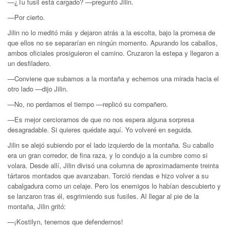
—¿Tu fusil está cargado? —preguntó Jilin.
—Por cierto.
Jilin no lo meditó más y dejaron atrás a la escolta, bajo la promesa de
que ellos no se separarían en ningún momento. Apurando los caballos,
ambos oficiales prosiguieron el camino. Cruzaron la estepa y llegaron a
un desfiladero.
—Conviene que subamos a la montaña y echemos una mirada hacia el
otro lado —dijo Jilin.
—No, no perdamos el tiempo —replicó su compañero.
—Es mejor cerciorarnos de que no nos espera alguna sorpresa
desagradable. Si quieres quédate aquí. Yo volveré en seguida.
Jilin se alejó subiendo por el lado izquierdo de la montaña. Su caballo
era un gran corredor, de fina raza, y lo condujo a la cumbre como si
volara. Desde allí, Jilin divisó una columna de aproximadamente treinta
tártaros montados que avanzaban. Torció riendas e hizo volver a su
cabalgadura como un celaje. Pero los enemigos lo habían descubierto y
se lanzaron tras él, esgrimiendo sus fusiles. Al llegar al pie de la
montaña, Jilin gritó:
—¡Kostilyn, tenemos que defendernos!