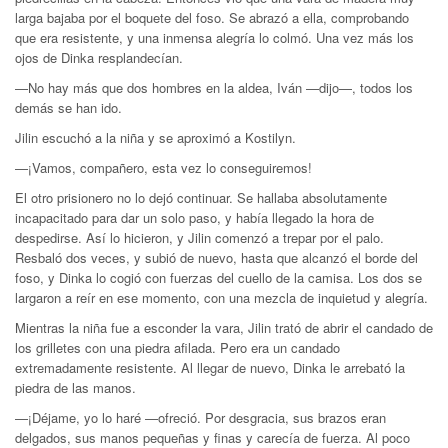
larga bajaba por el boquete del foso. Se abrazó a ella, comprobando
que era resistente, y una inmensa alegría lo colmó. Una vez más los
ojos de Dinka resplandecían.
—No hay más que dos hombres en la aldea, Iván —dijo—, todos los
demás se han ido.
Jilin escuchó a la niña y se aproximó a Kostilyn.
—¡Vamos, compañero, esta vez lo conseguiremos!
El otro prisionero no lo dejó continuar. Se hallaba absolutamente
incapacitado para dar un solo paso, y había llegado la hora de
despedirse. Así lo hicieron, y Jilin comenzó a trepar por el palo.
Resbaló dos veces, y subió de nuevo, hasta que alcanzó el borde del
foso, y Dinka lo cogió con fuerzas del cuello de la camisa. Los dos se
largaron a reír en ese momento, con una mezcla de inquietud y alegría.
Mientras la niña fue a esconder la vara, Jilin trató de abrir el candado de
los grilletes con una piedra afilada. Pero era un candado
extremadamente resistente. Al llegar de nuevo, Dinka le arrebató la
piedra de las manos.
—¡Déjame, yo lo haré —ofreció. Por desgracia, sus brazos eran
delgados, sus manos pequeñas y finas y carecía de fuerza. Al poco