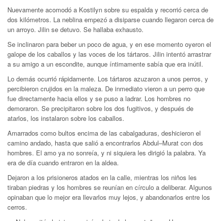
Nuevamente acomodó a Kostilyn sobre su espalda y recorrió cerca de
dos kilómetros. La neblina empezó a disiparse cuando llegaron cerca de
un arroyo. Jilin se detuvo. Se hallaba exhausto.
Se inclinaron para beber un poco de agua, y en ese momento oyeron el
galope de los caballos y las voces de los tártaros. Jilin intentó arrastrar
a su amigo a un escondite, aunque íntimamente sabía que era inútil.
Lo demás ocurrió rápidamente. Los tártaros azuzaron a unos perros, y
percibieron crujidos en la maleza. De inmediato vieron a un perro que
fue directamente hacia ellos y se puso a ladrar. Los hombres no
demoraron. Se precipitaron sobre los dos fugitivos, y después de
atarlos, los instalaron sobre los caballos.
Amarrados como bultos encima de las cabalgaduras, deshicieron el
camino andado, hasta que salió a encontrarlos Abdul–Murat con dos
hombres. El amo ya no sonreía, y ni siquiera les dirigió la palabra. Ya
era de día cuando entraron en la aldea.
Dejaron a los prisioneros atados en la calle, mientras los niños les
tiraban piedras y los hombres se reunían en círculo a deliberar. Algunos
opinaban que lo mejor era llevarlos muy lejos, y abandonarlos entre los
cerros.