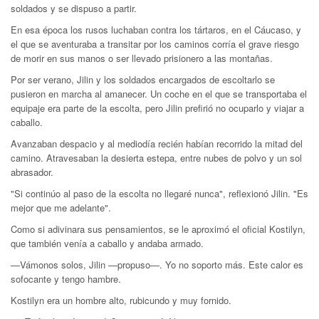
soldados y se dispuso a partir.
En esa época los rusos luchaban contra los tártaros, en el Cáucaso, y
el que se aventuraba a transitar por los caminos corría el grave riesgo
de morir en sus manos o ser llevado prisionero a las montañas.
Por ser verano, Jilin y los soldados encargados de escoltarlo se
pusieron en marcha al amanecer. Un coche en el que se transportaba el
equipaje era parte de la escolta, pero Jilin prefirió no ocuparlo y viajar a
caballo.
Avanzaban despacio y al mediodía recién habían recorrido la mitad del
camino. Atravesaban la desierta estepa, entre nubes de polvo y un sol
abrasador.
"Si continúo al paso de la escolta no llegaré nunca", reflexionó Jilin. "Es
mejor que me adelante".
Como si adivinara sus pensamientos, se le aproximó el oficial Kostilyn,
que también venía a caballo y andaba armado.
—Vámonos solos, Jilin —propuso—. Yo no soporto más. Este calor es
sofocante y tengo hambre.
Kostilyn era un hombre alto, rubicundo y muy fornido.