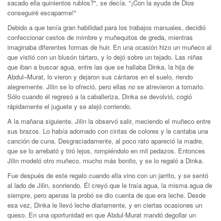
sacado ella quinientos rublos?", se decía. "¡Con la ayuda de Dios
conseguiré escaparme!"
Debido a que tenía gran habilidad para los trabajos manuales, decidió
confeccionar cestos de mimbre y muñequitos de greda, mientras
imaginaba diferentes formas de huir. En una ocasión hizo un muñeco al
que vistió con un blusón tártaro, y lo dejó sobre un tejado. Las niñas
que iban a buscar agua, entre las que se hallaba Dinka, la hija de
Abdul–Murat, lo vieron y dejaron sus cántaros en el suelo, riendo
alegremente. Jilin se lo ofreció, pero ellas no se atrevieron a tomarlo.
Sólo cuando él regresó a la caballeriza, Dinka se devolvió, cogió
rápidamente el juguete y se alejó corriendo.
A la mañana siguiente, Jilin la observó salir, meciendo el muñeco entre
sus brazos. Lo había adornado con cintas de colores y le cantaba una
canción de cuna. Desgraciadamente, al poco rato apareció la madre,
que se lo arrebató y tiró lejos, rompiéndolo en mil pedazos. Entonces
Jilin modeló otro muñeco, mucho más bonito, y se lo regaló a Dinka.
Fue después de este regalo cuando ella vino con un jarrito, y se sentó
al lado de Jilin, sonriendo. Él creyó que le traía agua, la misma agua de
siempre, pero apenas la probó se dio cuenta de que era leche. Desde
esa vez, Dinka le llevó leche diariamente, y en ciertas ocasiones un
queso. En una oportunidad en que Abdul-Murat mandó degollar un