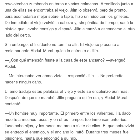
revoloteaban zumbando en torno a varias colmenas. Arrodillado junto a
una de ellas se encontraba el viejo. Jilin lo observó, pero de pronto,
para acomodarse mejor sobre la tapia, hizo un ruido con los grilletes.
De inmediato el viejo volvió la cabeza y, sin pérdida de tiempo, sacó la
pistola que llevaba consigo y disparó. Jilin alcanzó a esconderse al otro
lado del cerco.
Sin embargo, el incidente no terminó allí. El viejo se presentó a
reclamar ante Abdul–Murat, quien lo enfrentó a Jilin.
—¿Con qué intención fuiste a la casa de este anciano? —averigüó
Abdul.
—Me interesaba ver cómo vivía —respondió Jilin—. No pretendía
hacerle ningún daño.
El amo tradujo estas palabras al viejo y éste se encolerizó aún más.
Después de que se marchó, Jilin preguntó quién era, y Abdul–Murat
contestó:
—Un hombre muy importante. El primero entre los valientes. Ha dado
muerte a muchos rusos, y en otros tiempos fue inmensamente rico.
Tuvo ocho hijos, y los rusos mataron a siete de ellos. El que sobrevivió
se entregó al enemigo, y el anciano lo imitó. Durante tres meses fue
prisionero, hasta que encontró a su hijo.