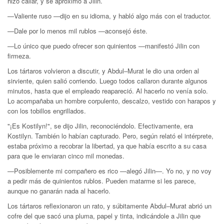
hizo callar, y se aproximó a Jilin.
—Valiente ruso —dijo en su idioma, y habló algo más con el traductor.
—Dale por lo menos mil rublos —aconsejó éste.
—Lo único que puedo ofrecer son quinientos —manifestó Jilin con
firmeza.
Los tártaros volvieron a discutir, y Abdul–Murat le dio una orden al
sirviente, quien salió corriendo. Luego todos callaron durante algunos
minutos, hasta que el empleado reapareció. Al hacerlo no venía solo.
Lo acompañaba un hombre corpulento, descalzo, vestido con harapos y
con los tobillos engrillados.
"¡Es Kostilyn!", se dijo Jilin, reconociéndolo. Efectivamente, era
Kostilyn. También lo habían capturado. Pero, según relató el intérprete,
estaba próximo a recobrar la libertad, ya que había escrito a su casa
para que le enviaran cinco mil monedas.
—Posiblemente mi compañero es rico —alegó Jilin—. Yo no, y no voy
a pedir más de quinientos rublos. Pueden matarme si les parece,
aunque no ganarán nada al hacerlo.
Los tártaros reflexionaron un rato, y súbitamente Abdul–Murat abrió un
cofre del que sacó una pluma, papel y tinta, indicándole a Jilin que