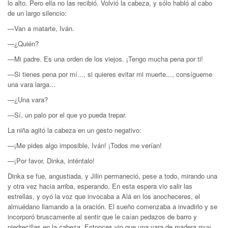
lo alto. Pero ella no las recibió. Volvió la cabeza, y sólo habló al cabo
de un largo silencio:
—Van a matarte, Iván.
—¿Quién?
—Mi padre. Es una orden de los viejos. ¡Tengo mucha pena por ti!
—Si tienes pena por mí..., si quieres evitar mi muerte..., consígueme
una vara larga...
—¿Una vara?
—Sí, un palo por el que yo pueda trepar.
La niña agitó la cabeza en un gesto negativo:
—¡Me pides algo imposible, Iván! ¡Todos me verían!
—¡Por favor, Dinka, inténtalo!
Dinka se fue, angustiada, y Jilin permaneció, pese a todo, mirando una
y otra vez hacia arriba, esperando. En esta espera vio salir las
estrellas, y oyó la voz que invocaba a Alá en los anocheceres, el
almuédano llamando a la oración. El sueño comenzaba a invadirlo y se
incorporó bruscamente al sentir que le caían pedazos de barro y
piedrecillas en la cabeza. Entonces vio que una vara de madera muy