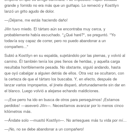
grande y fornido no era más que un guiñapo. Lo remeció y Kostilyn
lanzó un grito agudo de dolor.
—¡Déjame, me estás haciendo daño!
Jilin tuvo miedo. El tártaro aún se encontraba muy cerca, y
probablemente había escuchado. "¿Qué haré?", se preguntó. "Yo
todavía soy capaz de correr, pero no puedo abandonar a un
compañero..."
Subió a Kostilyn en su espalda, sujetándolo por las piernas, y volvió al
camino. Él también tenía los pies llenos de heridas, y aquella carga
resultaba horriblemente pesada. No obstante, siguió andando, hasta
que oyó cabalgar a alguien detrás de ellos. Otra vez se ocultaron, con
la certeza de que el tártaro los buscaba. Y, en efecto, después de
lanzar varios improperios, el jinete disparó, afortunadamente sin dar en
el blanco. Luego volvió a alejarse echando maldiciones.
—¡Ese perro ha ido en busca de otros para perseguirnos! ¡Estamos
perdidos! —aseveró Jilin—. Necesitamos avanzar por lo menos cinco
kilómetros más.
—Ándate solo —musitó Kostilyn—. No arriesgues más tu vida por mí...
—¡No, no se debe abandonar a un compañero!