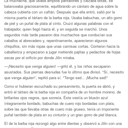
La muchacha, que usaba amplios pantalones y calzaba botas, se
balanceaba graciosamente, equilibrando un cántaro de agua sobre la
cabeza cubierta con un caftán. Después que ella entró, salió por la
misma puerta el tártaro de la barba roja. Usaba babuchas, un alto gorro
de piel y un puñal de plata al cinto. Cruzó algunas palabras con el
trabajador, quien llegó hasta él, y en seguida se marchó. Unos
segundos más tarde pasaron dos muchachos que conducían sus
caballos al abrevadero y, repentinamente, aparecieron algunos
chiquillos, sin más ropas que unas camisas cortas. Corrieron hacia la
caballeriza y empezaron a jugar metiendo pajitas y pedacitos de hojas
secas por el orificio por donde Jilin miraba.
—¡Necesito que venga alguien! —gritó él, y los niños escaparon
asustados. Sus piernas desnudas fue lo último que divisó. "Sí, necesito
que venga alguien", repitió para sí. "Tengo sed... ¡Mucha sed!"
Como si hubieran escuchado su pensamiento, la puerta se abrió, y
entró el tártaro de la barba roja en compañía de un hombre moreno, de
brillantes ojos negros, que sonreía. Éste vestía un blusón azul
íntegramente bordado, babuchas de cuero rojo bordadas con plata,
sobre las que llevaba otras de cuero más grueso, tenía un imponente
puñal también de plata en su cinturón y un gran gorro de piel blanca.
El de la barba roja rezongó algo entre dientes y observó a Jilin con una