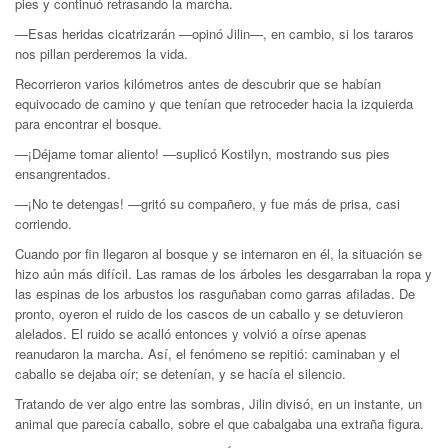
pies y continuó retrasando la marcha.
—Esas heridas cicatrizarán —opinó Jilin—, en cambio, si los tararos
nos pillan perderemos la vida.
Recorrieron varios kilómetros antes de descubrir que se habían
equivocado de camino y que tenían que retroceder hacia la izquierda
para encontrar el bosque.
—¡Déjame tomar aliento! —suplicó Kostilyn, mostrando sus pies
ensangrentados.
—¡No te detengas! —gritó su compañero, y fue más de prisa, casi
corriendo.
Cuando por fin llegaron al bosque y se internaron en él, la situación se
hizo aún más difícil. Las ramas de los árboles les desgarraban la ropa y
las espinas de los arbustos los rasguñaban como garras afiladas. De
pronto, oyeron el ruido de los cascos de un caballo y se detuvieron
alelados. El ruido se acalló entonces y volvió a oírse apenas
reanudaron la marcha. Así, el fenómeno se repitió: caminaban y el
caballo se dejaba oír; se detenían, y se hacía el silencio.
Tratando de ver algo entre las sombras, Jilin divisó, en un instante, un
animal que parecía caballo, sobre el que cabalgaba una extraña figura.