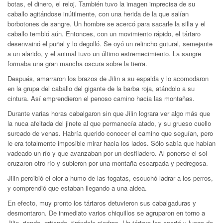
botas, el dinero, el reloj. También tuvo la imagen imprecisa de su
caballo agitándose inútilmente, con una herida de la que salían
borbotones de sangre. Un hombre se acercó para sacarle la silla y el
caballo tembló aún. Entonces, con un movimiento rápido, el tártaro
desenvainó el puñal y lo degolló. Se oyó un relincho gutural, semejante
a un alarido, y el animal tuvo un último estremecimiento. La sangre
formaba una gran mancha oscura sobre la tierra.
Después, amarraron los brazos de Jilin a su espalda y lo acomodaron
en la grupa del caballo del gigante de la barba roja, atándolo a su
cintura. Así emprendieron el penoso camino hacia las montañas.
Durante varias horas cabalgaron sin que Jilin lograra ver algo más que
la nuca afeitada del jinete al que permanecía atado, y su grueso cuello
surcado de venas. Habría querido conocer el camino que seguían, pero
le era totalmente imposible mirar hacia los lados. Sólo sabía que habían
vadeado un río y que avanzaban por un desfiladero. Al ponerse el sol
cruzaron otro río y subieron por una montaña escarpada y pedregosa.
Jilin percibió el olor a humo de las fogatas, escuchó ladrar a los perros,
y comprendió que estaban llegando a una aldea.
En efecto, muy pronto los tártaros detuvieron sus cabalgaduras y
desmontaron. De inmediato varios chiquillos se agruparon en torno a
Jilin, riendo, gritando, tirándole piedras. Un tártaro los apartó y luego de