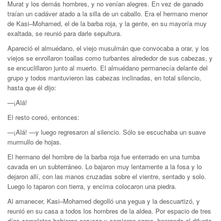
Murat y los demás hombres, y no venían alegres. En vez de ganado
traían un cadáver atado a la silla de un caballo. Era el hermano menor
de Kasi–Mohamed, el de la barba roja, y la gente, en su mayoría muy
exaltada, se reunió para darle sepultura.
Apareció el almuédano, el viejo musulmán que convocaba a orar, y los
viejos se enrollaron toallas como turbantes alrededor de sus cabezas, y
se encuclillaron junto al muerto. El almuédano permanecía delante del
grupo y todos mantuvieron las cabezas inclinadas, en total silencio,
hasta que él dijo:
—¡Alá!
El resto coreó, entonces:
—¡Alá! —y luego regresaron al silencio. Sólo se escuchaba un suave
murmullo de hojas.
El hermano del hombre de la barba roja fue enterrado en una tumba
cavada en un subterráneo. Lo bajaron muy lentamente a la fosa y lo
dejaron allí, con las manos cruzadas sobre el vientre, sentado y solo.
Luego lo taparon con tierra, y encima colocaron una piedra.
Al amanecer, Kasi–Mohamed degolló una yegua y la descuartizó, y
reunió en su casa a todos los hombres de la aldea. Por espacio de tres
días completos bebieron cerveza y comieron carne, honrando al difunto,