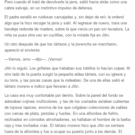
Pero cuando él trató de devolverle la jarra, saltó hacia atrás como una
cabra salvaje, en un instintivo impulso de defensa.
El padre estalló en ruidosas carcajadas y, sin dejar de reír, le ordenó
algo que la hizo recoger la jarra y salir. Al regresar de nuevo, traía una
bandeja redonda de madera, sobre la que venía un pan sin levadura. La
niña se puso otra vez en cuclillas, con la mirada fija en Jilin.
Un rato después de que los tártaros y la jovencita se marcharon,
apareció el sirviente.
—Vamos, amo —dijo—. ¡Vamos!
Jilin lo siguió. Los grilletes que trababan sus tobillos lo hacían cojear. Al
otro lado de la puerta surgió la pequeña aldea tártara, con su iglesia y
su torre, y las pocas casas que la rodeaban. De una de ellas salió el
tártaro moreno e indicó que llevaran a Jilin.
La casa era muy confortable por dentro. Sobre la pared del fondo se
adosaban cojines multicolores, y las de los costados estaban cubiertas
de lujosos tapices, encima de los que colgaban colecciones de sables
con vainas de plata, pistolas y fusiles. En una alfombra de fieltro,
reclinados en cómodos almohadones, se hallaban el hombre de la barba
roja y tres invitados más. El tártaro moreno hizo que Jilin se sentara
fuera de la alfombra y fue a ocupar su puesto junto a los demás. El