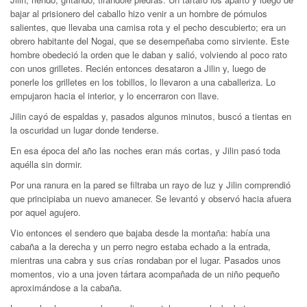
bajar al prisionero del caballo hizo venir a un hombre de pómulos
salientes, que llevaba una camisa rota y el pecho descubierto; era un
obrero habitante del Nogai, que se desempeñaba como sirviente. Este
hombre obedeció la orden que le daban y salió, volviendo al poco rato
con unos grilletes. Recién entonces desataron a Jilin y, luego de
ponerle los grilletes en los tobillos, lo llevaron a una caballeriza. Lo
empujaron hacia el interior, y lo encerraron con llave.
Jilin cayó de espaldas y, pasados algunos minutos, buscó a tientas en
la oscuridad un lugar donde tenderse.
En esa época del año las noches eran más cortas, y Jilin pasó toda
aquélla sin dormir.
Por una ranura en la pared se filtraba un rayo de luz y Jilin comprendió
que principiaba un nuevo amanecer. Se levantó y observó hacia afuera
por aquel agujero.
Vio entonces el sendero que bajaba desde la montaña: había una
cabaña a la derecha y un perro negro estaba echado a la entrada,
mientras una cabra y sus crías rondaban por el lugar. Pasados unos
momentos, vio a una joven tártara acompañada de un niño pequeño
aproximándose a la cabaña.