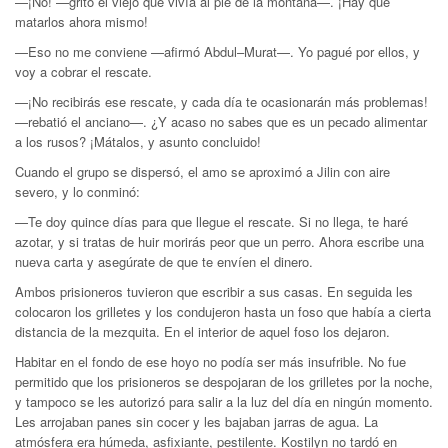
—¡No! —gritó el viejo que vivía al pie de la montaña—. ¡Hay que
matarlos ahora mismo!
—Eso no me conviene —afirmó Abdul–Murat—. Yo pagué por ellos, y
voy a cobrar el rescate.
—¡No recibirás ese rescate, y cada día te ocasionarán más problemas!
—rebatió el anciano—. ¿Y acaso no sabes que es un pecado alimentar
a los rusos? ¡Mátalos, y asunto concluido!
Cuando el grupo se dispersó, el amo se aproximó a Jilin con aire
severo, y lo conminó:
—Te doy quince días para que llegue el rescate. Si no llega, te haré
azotar, y si tratas de huir morirás peor que un perro. Ahora escribe una
nueva carta y asegúrate de que te envíen el dinero.
Ambos prisioneros tuvieron que escribir a sus casas. En seguida les
colocaron los grilletes y los condujeron hasta un foso que había a cierta
distancia de la mezquita. En el interior de aquel foso los dejaron.
Habitar en el fondo de ese hoyo no podía ser más insufrible. No fue
permitido que los prisioneros se despojaran de los grilletes por la noche,
y tampoco se les autorizó para salir a la luz del día en ningún momento.
Les arrojaban panes sin cocer y les bajaban jarras de agua. La
atmósfera era húmeda, asfixiante, pestilente. Kostilyn no tardó en