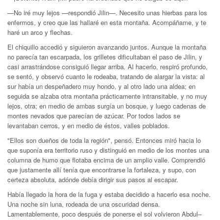
—No iré muy lejos —respondió Jilin—. Necesito unas hierbas para los
enfermos, y creo que las hallaré en esta montaña. Acompáñame, y te
haré un arco y flechas.
El chiquillo accedió y siguieron avanzando juntos. Aunque la montaña
no parecía tan escarpada, los grilletes dificultaban el paso de Jilin, y
casi arrastrándose consiguió llegar arriba. Al hacerlo, respiró profundo,
se sentó, y observó cuanto le rodeaba, tratando de alargar la vista: al
sur había un despeñadero muy hondo, y al otro lado una aldea; en
seguida se alzaba otra montaña prácticamente intransitable, y no muy
lejos, otra; en medio de ambas surgía un bosque, y luego cadenas de
montes nevados que parecían de azúcar. Por todos lados se
levantaban cerros, y en medio de éstos, valles poblados.
"Ellos son dueños de toda la región", pensó. Entonces miró hacia lo
que suponía era territorio ruso y distinguió en medio de los montes una
columna de humo que flotaba encima de un amplio valle. Comprendió
que justamente allí tenía que encontrarse la fortaleza, y supo, con
certeza absoluta, adónde debía dirigir sus pasos al escapar.
Había llegado la hora de la fuga y estaba decidido a hacerlo esa noche.
Una noche sin luna, rodeada de una oscuridad densa.
Lamentablemente, poco después de ponerse el sol volvieron Abdul–