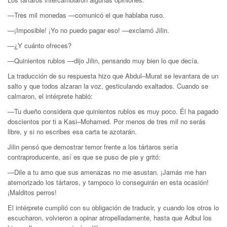
—Tres mil monedas —comunicó el que hablaba ruso.
—¡Imposible! ¡Yo no puedo pagar eso! —exclamó Jilin.
—¿Y cuánto ofreces?
—Quinientos rublos —dijo Jilin, pensando muy bien lo que decía.
La traducción de su respuesta hizo que Abdul–Murat se levantara de un
salto y que todos alzaran la voz, gesticulando exaltados. Cuando se
calmaron, el intérprete habló:
—Tu dueño considera que quinientos rublos es muy poco. Él ha pagado
doscientos por ti a Kasi–Mohamed. Por menos de tres mil no serás
libre, y si no escribes esa carta te azotarán.
Jilin pensó que demostrar temor frente a los tártaros sería
contraproducente, así es que se puso de pie y gritó:
—Dile a tu amo que sus amenazas no me asustan. ¡Jamás me han
atemorizado los tártaros, y tampoco lo conseguirán en esta ocasión!
¡Malditos perros!
El intérprete cumplió con su obligación de traducir, y cuando los otros lo
escucharon, volvieron a opinar atropelladamente, hasta que Adbul los