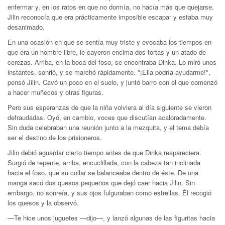
enfermar y, en los ratos en que no dormía, no hacía más que quejarse.
Jilin reconocía que era prácticamente imposible escapar y estaba muy
desanimado.
En una ocasión en que se sentía muy triste y evocaba los tiempos en
que era un hombre libre, le cayeron encima dos tortas y un atado de
cerezas. Arriba, en la boca del foso, se encontraba Dinka. Lo miró unos
instantes, sonrió, y se marchó rápidamente. "¡Ella podría ayudarme!",
pensó Jilin. Cavó un poco en el suelo, y juntó barro con el que comenzó
a hacer muñecos y otras figuras.
Pero sus esperanzas de que la niña volviera al día siguiente se vieron
defraudadas. Oyó, en cambio, voces que discutían acaloradamente.
Sin duda celebraban una reunión junto a la mezquita, y el tema debía
ser el destino de los prisioneros.
Jilin debió aguardar cierto tiempo antes de que Dinka reapareciera.
Surgió de repente, arriba, encuclillada, con la cabeza tan inclinada
hacia el foso, que su collar se balanceaba dentro de éste. De una
manga sacó dos quesos pequeños que dejó caer hacia Jilin. Sin
embargo, no sonreía, y sus ojos fulguraban como estrellas. Él recogió
los quesos y la observó.
—Te hice unos juguetes —dijo—, y lanzó algunas de las figuritas hacia