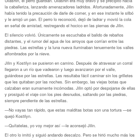
Uliashin, el perro guardián. Uliashin era muy bravo y se precipitó hacia
la caballeriza, lanzando amenazadores ladridos. Afortunadamente, Jilin
había tenido la precaución de darle de comer, y en ese instante le silbó
y le arrojó un pan. El perro lo reconoció, dejó de ladrar y movió la cola
en señal de amistad, restregando el hocico en las piernas de Jilin.
El silencio volvió. Únicamente se escuchaba el balido de rebaños
distantes, y el rumor del agua de los arroyos que corrían entre las
piedras. Las estrellas y la luna nueva iluminaban tenuemente los valles
alfombrados por la nieve.
Jilin y Kostilyn se pusieron en camino. Después de atravesar un corral
llegaron a un río que vadearon y luego avanzaron por el valle,
guiándose por las estrellas. Les resultaba fácil caminar sin los grilletes
que les quitaban por las noches. Sin embargo, las viejas botas que
calzaban eran sumamente incómodas. Jilin optó por despojarse de ellas
y prosiguió el viaje con los pies desnudos, saltando por las piedras,
siempre pendiente de las estrellas.
—No vayas tan rápido, que estas malditas botas son una tortura —se
quejó Kostilyn.
—Quítatelas, yo voy mejor así —le aconsejó Jilin.
El otro lo imitó y siguió andando descalzo. Pero se hirió mucho más los