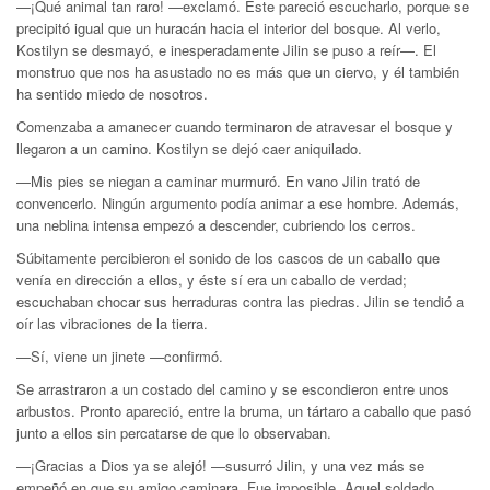
—¡Qué animal tan raro! —exclamó. Éste pareció escucharlo, porque se
precipitó igual que un huracán hacia el interior del bosque. Al verlo,
Kostilyn se desmayó, e inesperadamente Jilin se puso a reír—. El
monstruo que nos ha asustado no es más que un ciervo, y él también
ha sentido miedo de nosotros.
Comenzaba a amanecer cuando terminaron de atravesar el bosque y
llegaron a un camino. Kostilyn se dejó caer aniquilado.
—Mis pies se niegan a caminar murmuró. En vano Jilin trató de
convencerlo. Ningún argumento podía animar a ese hombre. Además,
una neblina intensa empezó a descender, cubriendo los cerros.
Súbitamente percibieron el sonido de los cascos de un caballo que
venía en dirección a ellos, y éste sí era un caballo de verdad;
escuchaban chocar sus herraduras contra las piedras. Jilin se tendió a
oír las vibraciones de la tierra.
—Sí, viene un jinete —confirmó.
Se arrastraron a un costado del camino y se escondieron entre unos
arbustos. Pronto apareció, entre la bruma, un tártaro a caballo que pasó
junto a ellos sin percatarse de que lo observaban.
—¡Gracias a Dios ya se alejó! —susurró Jilin, y una vez más se
empeñó en que su amigo caminara. Fue imposible. Aquel soldado