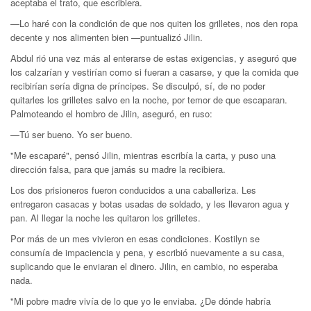
aceptaba el trato, que escribiera.
—Lo haré con la condición de que nos quiten los grilletes, nos den ropa
decente y nos alimenten bien —puntualizó Jilin.
Abdul rió una vez más al enterarse de estas exigencias, y aseguró que
los calzarían y vestirían como si fueran a casarse, y que la comida que
recibirían sería digna de príncipes. Se disculpó, sí, de no poder
quitarles los grilletes salvo en la noche, por temor de que escaparan.
Palmoteando el hombro de Jilin, aseguró, en ruso:
—Tú ser bueno. Yo ser bueno.
"Me escaparé", pensó Jilin, mientras escribía la carta, y puso una
dirección falsa, para que jamás su madre la recibiera.
Los dos prisioneros fueron conducidos a una caballeriza. Les
entregaron casacas y botas usadas de soldado, y les llevaron agua y
pan. Al llegar la noche les quitaron los grilletes.
Por más de un mes vivieron en esas condiciones. Kostilyn se
consumía de impaciencia y pena, y escribió nuevamente a su casa,
suplicando que le enviaran el dinero. Jilin, en cambio, no esperaba
nada.
"Mi pobre madre vivía de lo que yo le enviaba. ¿De dónde habría