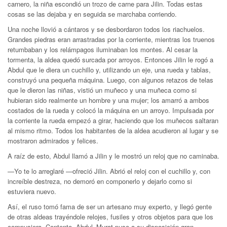
carnero, la niña escondió un trozo de carne para Jilin. Todas estas
cosas se las dejaba y en seguida se marchaba corriendo.
Una noche llovió a cántaros y se desbordaron todos los riachuelos.
Grandes piedras eran arrastradas por la corriente, mientras los truenos
retumbaban y los relámpagos iluminaban los montes. Al cesar la
tormenta, la aldea quedó surcada por arroyos. Entonces Jilin le rogó a
Abdul que le diera un cuchillo y, utilizando un eje, una rueda y tablas,
construyó una pequeña máquina. Luego, con algunos retazos de telas
que le dieron las niñas, vistió un muñeco y una muñeca como si
hubieran sido realmente un hombre y una mujer; los amarró a ambos
costados de la rueda y colocó la máquina en un arroyo. Impulsada por
la corriente la rueda empezó a girar, haciendo que los muñecos saltaran
al mismo ritmo. Todos los habitantes de la aldea acudieron al lugar y se
mostraron admirados y felices.
A raíz de esto, Abdul llamó a Jilin y le mostró un reloj que no caminaba.
—Yo te lo arreglaré —ofreció Jilin. Abrió el reloj con el cuchillo y, con
increíble destreza, no demoró en componerlo y dejarlo como si
estuviera nuevo.
Así, el ruso tomó fama de ser un artesano muy experto, y llegó gente
de otras aldeas trayéndole relojes, fusiles y otros objetos para que los
compusiera. Contento, Abdul–Murat puso a su disposición gran