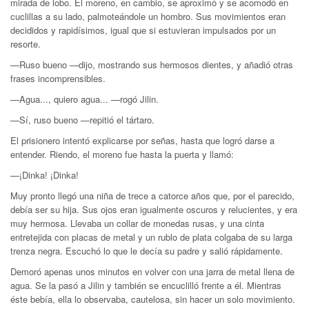
mirada de lobo. El moreno, en cambio, se aproximó y se acomodó en
cuclillas a su lado, palmoteándole un hombro. Sus movimientos eran
decididos y rapidísimos, igual que si estuvieran impulsados por un
resorte.
—Ruso bueno —dijo, mostrando sus hermosos dientes, y añadió otras
frases incomprensibles.
—Agua..., quiero agua... —rogó Jilin.
—Sí, ruso bueno —repitió el tártaro.
El prisionero intentó explicarse por señas, hasta que logró darse a
entender. Riendo, el moreno fue hasta la puerta y llamó:
—¡Dinka! ¡Dinka!
Muy pronto llegó una niña de trece a catorce años que, por el parecido,
debía ser su hija. Sus ojos eran igualmente oscuros y relucientes, y era
muy hermosa. Llevaba un collar de monedas rusas, y una cinta
entretejida con placas de metal y un rublo de plata colgaba de su larga
trenza negra. Escuchó lo que le decía su padre y salió rápidamente.
Demoró apenas unos minutos en volver con una jarra de metal llena de
agua. Se la pasó a Jilin y también se encuclilló frente a él. Mientras
éste bebía, ella lo observaba, cautelosa, sin hacer un solo movimiento.