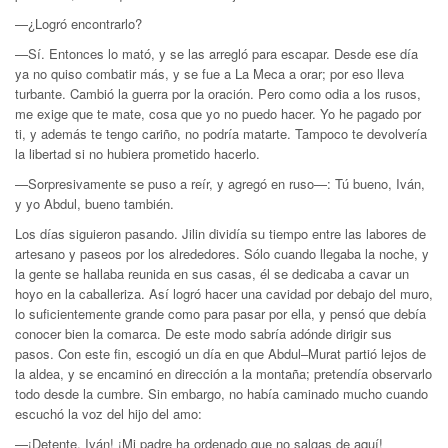
—¿Logró encontrarlo?
—Sí. Entonces lo mató, y se las arregló para escapar. Desde ese día
ya no quiso combatir más, y se fue a La Meca a orar; por eso lleva
turbante. Cambió la guerra por la oración. Pero como odia a los rusos,
me exige que te mate, cosa que yo no puedo hacer. Yo he pagado por
ti, y además te tengo cariño, no podría matarte. Tampoco te devolvería
la libertad si no hubiera prometido hacerlo.
—Sorpresivamente se puso a reír, y agregó en ruso—: Tú bueno, Iván,
y yo Abdul, bueno también.
Los días siguieron pasando. Jilin dividía su tiempo entre las labores de
artesano y paseos por los alrededores. Sólo cuando llegaba la noche, y
la gente se hallaba reunida en sus casas, él se dedicaba a cavar un
hoyo en la caballeriza. Así logró hacer una cavidad por debajo del muro,
lo suficientemente grande como para pasar por ella, y pensó que debía
conocer bien la comarca. De este modo sabría adónde dirigir sus
pasos. Con este fin, escogió un día en que Abdul–Murat partió lejos de
la aldea, y se encaminó en dirección a la montaña; pretendía observarlo
todo desde la cumbre. Sin embargo, no había caminado mucho cuando
escuchó la voz del hijo del amo:
—¡Detente, Iván! ¡Mi padre ha ordenado que no salgas de aquí!