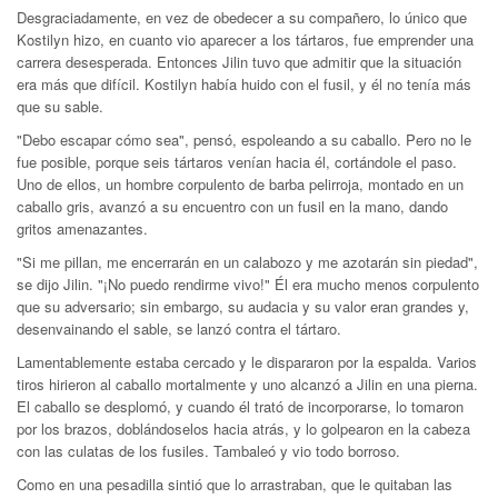
Desgraciadamente, en vez de obedecer a su compañero, lo único que
Kostilyn hizo, en cuanto vio aparecer a los tártaros, fue emprender una
carrera desesperada. Entonces Jilin tuvo que admitir que la situación
era más que difícil. Kostilyn había huido con el fusil, y él no tenía más
que su sable.
"Debo escapar cómo sea", pensó, espoleando a su caballo. Pero no le
fue posible, porque seis tártaros venían hacia él, cortándole el paso.
Uno de ellos, un hombre corpulento de barba pelirroja, montado en un
caballo gris, avanzó a su encuentro con un fusil en la mano, dando
gritos amenazantes.
"Si me pillan, me encerrarán en un calabozo y me azotarán sin piedad",
se dijo Jilin. "¡No puedo rendirme vivo!" Él era mucho menos corpulento
que su adversario; sin embargo, su audacia y su valor eran grandes y,
desenvainando el sable, se lanzó contra el tártaro.
Lamentablemente estaba cercado y le dispararon por la espalda. Varios
tiros hirieron al caballo mortalmente y uno alcanzó a Jilin en una pierna.
El caballo se desplomó, y cuando él trató de incorporarse, lo tomaron
por los brazos, doblándoselos hacia atrás, y lo golpearon en la cabeza
con las culatas de los fusiles. Tambaleó y vio todo borroso.
Como en una pesadilla sintió que lo arrastraban, que le quitaban las