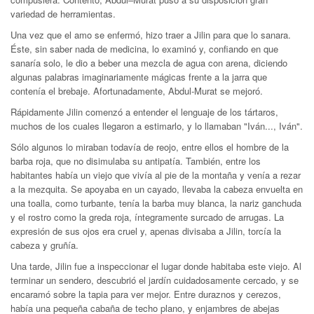
variedad de herramientas.
Una vez que el amo se enfermó, hizo traer a Jilin para que lo sanara.
Éste, sin saber nada de medicina, lo examinó y, confiando en que
sanaría solo, le dio a beber una mezcla de agua con arena, diciendo
algunas palabras imaginariamente mágicas frente a la jarra que
contenía el brebaje. Afortunadamente, Abdul-Murat se mejoró.
Rápidamente Jilin comenzó a entender el lenguaje de los tártaros,
muchos de los cuales llegaron a estimarlo, y lo llamaban "Iván..., Iván".
Sólo algunos lo miraban todavía de reojo, entre ellos el hombre de la
barba roja, que no disimulaba su antipatía. También, entre los
habitantes había un viejo que vivía al pie de la montaña y venía a rezar
a la mezquita. Se apoyaba en un cayado, llevaba la cabeza envuelta en
una toalla, como turbante, tenía la barba muy blanca, la nariz ganchuda
y el rostro como la greda roja, íntegramente surcado de arrugas. La
expresión de sus ojos era cruel y, apenas divisaba a Jilin, torcía la
cabeza y gruñía.
Una tarde, Jilin fue a inspeccionar el lugar donde habitaba este viejo. Al
terminar un sendero, descubrió el jardín cuidadosamente cercado, y se
encaramó sobre la tapia para ver mejor. Entre duraznos y cerezos,
había una pequeña cabaña de techo plano, y enjambres de abejas