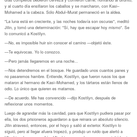
y al cuarto día ensillaron los caballos y se marcharon, con Kasi–
Mohamed a la cabeza. Sólo Abdul–Murat permaneció en la aldea.
"La luna está en creciente, y las noches todavía son oscuras", meditó
Jilin, y tomó una determinación: "Sí, hay que escapar hoy mismo". Se
lo comunicó a Kostilyn.
—No, es imposible huir sin conocer el camino —objetó éste.
—Te equivocas. Yo lo conozco.
—Pero jamás llegaremos en una noche...
—Nos detendremos en el bosque. He guardado unos cuantos panes y
no pasaremos hambre. Entiende, Kostilyn, que fueron rusos los que
mataron al hermano de Kasi–Mohamed, y los tártaros están llenos de
odio. Lo único que quieren es matarnos.
—De acuerdo. Me has convencido —dijo Kostilyn, después de
reflexionar unos momentos.
Luego de agrandar más la cavidad, para que Kostilyn pudiera pasar por
ella, los dos prisioneros aguardaron a que reinara un absoluto silencio.
Jilin atravesó, entonces, por el hoyo y salió al exterior. Kostilyn lo
siguió, pero al llegar afuera tropezó, y produjo un ruido que alertó a