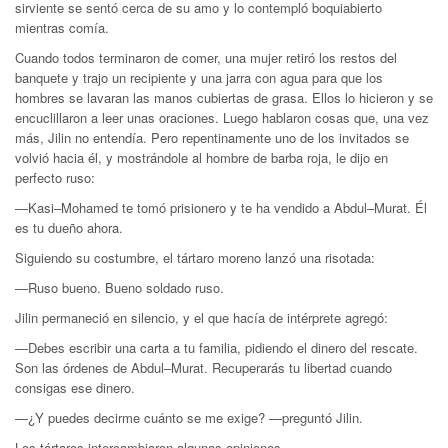
sirviente se sentó cerca de su amo y lo contempló boquiabierto
mientras comía.
Cuando todos terminaron de comer, una mujer retiró los restos del
banquete y trajo un recipiente y una jarra con agua para que los
hombres se lavaran las manos cubiertas de grasa. Ellos lo hicieron y se
encuclillaron a leer unas oraciones. Luego hablaron cosas que, una vez
más, Jilin no entendía. Pero repentinamente uno de los invitados se
volvió hacia él, y mostrándole al hombre de barba roja, le dijo en
perfecto ruso:
—Kasi–Mohamed te tomó prisionero y te ha vendido a Abdul–Murat. Él
es tu dueño ahora.
Siguiendo su costumbre, el tártaro moreno lanzó una risotada:
—Ruso bueno. Bueno soldado ruso.
Jilin permaneció en silencio, y el que hacía de intérprete agregó:
—Debes escribir una carta a tu familia, pidiendo el dinero del rescate.
Son las órdenes de Abdul–Murat. Recuperarás tu libertad cuando
consigas ese dinero.
—¿Y puedes decirme cuánto se me exige? —preguntó Jilin.
Los tártaros intercambiaron algunas opiniones.