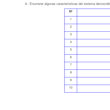
9.- Enumerar algunas características del sistema democráti
Nº
1
2
3
4
5
6
7
8
9
10