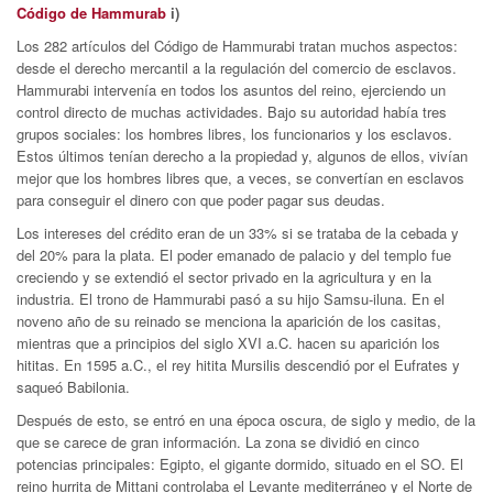
Código de Hammurab
i)
Los 282 artículos del Código de Hammurabi tratan muchos aspectos:
desde el derecho mercantil a la regulación del comercio de esclavos.
Hammurabi intervenía en todos los asuntos del reino, ejerciendo un
control directo de muchas actividades. Bajo su autoridad había tres
grupos sociales: los hombres libres, los funcionarios y los esclavos.
Estos últimos tenían derecho a la propiedad y, algunos de ellos, vivían
mejor que los hombres libres que, a veces, se convertían en esclavos
para conseguir el dinero con que poder pagar sus deudas.
Los intereses del crédito eran de un 33% si se trataba de la cebada y
del 20% para la plata. El poder emanado de palacio y del templo fue
creciendo y se extendió el sector privado en la agricultura y en la
industria. El trono de Hammurabi pasó a su hijo Samsu-iluna. En el
noveno año de su reinado se menciona la aparición de los casitas,
mientras que a principios del siglo XVI a.C. hacen su aparición los
hititas. En 1595 a.C., el rey hitita Mursilis descendió por el Eufrates y
saqueó Babilonia.
Después de esto, se entró en una época oscura, de siglo y medio, de la
que se carece de gran información. La zona se dividió en cinco
potencias principales: Egipto, el gigante dormido, situado en el SO. El
reino hurrita de Mittani controlaba el Levante mediterráneo y el Norte de