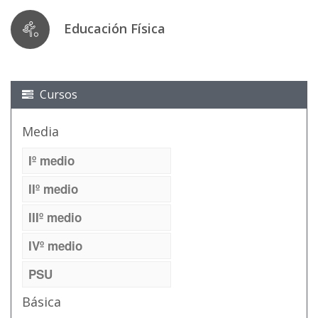
Educación Física
Cursos
Media
Iº medio
IIº medio
IIIº medio
IVº medio
PSU
Básica