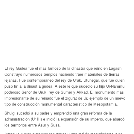
El rey Gudea fue el más famoso de la dinastía que reinó en Lagash.
Construyó numerosos templos haciendo traer materiales de tierras
lejanas. Fue contemporáneo del rey de Uruk, Utuhegal, que fue quien
puso fin a la dinastía gudea. A éste le que sucedió su hijo Ur-Nammu,
poderoso Señor de Uruk, rey de Sumer y Akkad. El monumento más
impresionante de su reinado fue el zigurat de Ur, ejemplo de un nuevo
tipo de construcción monumental característico de Mesopotamia.
Shulgi sucedió a su padre y emprendió una gran reforma de la
administración (Ur III) e inició la expansión de su imperio, que abarcó
los territorios entre Asur y Susa.
Introdujo nuevo sistemas tributarios y una red de recaudadores y de