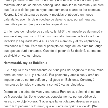
redistribución de los bienes conseguidos. Impulsó la escritura y se cree
que fue uno de los pocos reyes que dominaba el arte de los escribas.
Reorganizó el sistema de pesos y medidas e introdujo un nuevo
calendario, además de un código de derecho que, por primera vez
prescribía penas fijas para delitos específicos.
En tiempos del reinado de su nieto, Ishbi-Sin, el imperio se derrumbó y
aunque el rey mantuvo Ur bajo su mandato, finalmente la ciudad fue
invadida y saqueada (2004 a.C.) por los elamitas y el rey capturado y
trasladado a Elam. Este fue el principio del auge de los elamitas, auge
que apenas duró cien años. Cuando el poder de Ur declinó, su imperio
se dividió en varios reinos.
Hammurabi, rey de Babilonia
Fue la figura más sobresaliente de principios del segundo milenio, reinó
entre los años 1792 y 1750 a.C. Era paciente y ambicioso y creó un
imperio con su centro político y religioso en Babilonia. Construyó
numerosos templos y canales y sometió varias ciudades.
Destruida la ciudad de Mari y capturada Eshnunna, culminó el control
de Mesopotamia. Se le recuerda, especialmente, por su código de
leyes, cuyo objetivo era: "Hacer que la justicia prevalezca en el país,
destruir lo perverso y lo malo, que el fuerte no oprima al débil".
(Ver