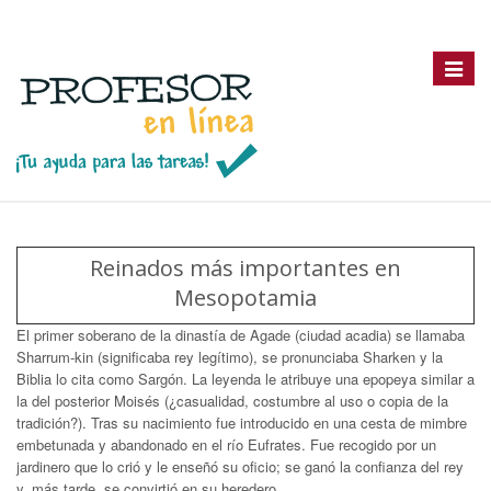
Toggle
navigat
Reinados más importantes en
Mesopotamia
El primer soberano de la dinastía de Agade (ciudad acadia) se llamaba
Sharrum-kin (significaba rey legítimo), se pronunciaba Sharken y la
Biblia lo cita como Sargón. La leyenda le atribuye una epopeya similar a
la del posterior Moisés (¿casualidad, costumbre al uso o copia de la
tradición?). Tras su nacimiento fue introducido en una cesta de mimbre
embetunada y abandonado en el río Eufrates. Fue recogido por un
jardinero que lo crió y le enseñó su oficio; se ganó la confianza del rey
y, más tarde, se convirtió en su heredero.