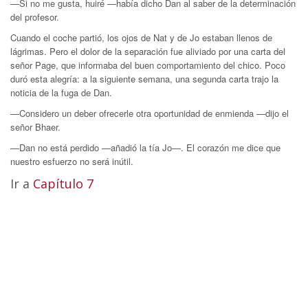
—Si no me gusta, huiré —había dicho Dan al saber de la determinación
del profesor.
Cuando el coche partió, los ojos de Nat y de Jo estaban llenos de
lágrimas. Pero el dolor de la separación fue aliviado por una carta del
señor Page, que informaba del buen com­portamiento del chico. Poco
duró esta alegría: a la siguiente semana, una segunda carta trajo la
noticia de la fuga de Dan.
—Considero un deber ofrecerle otra oportunidad de en­mienda —dijo el
señor Bhaer.
—Dan no está perdido —añadió la tía Jo—. El corazón me dice que
nuestro esfuerzo no será inútil.
Ir a
Capítulo 7