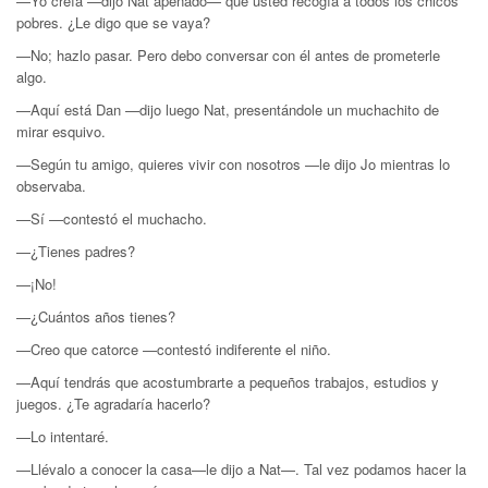
—Yo creía —dijo Nat apenado— que usted recogía a todos los chicos
pobres. ¿Le digo que se vaya?
—No; hazlo pasar. Pero debo conversar con él antes de prometerle
algo.
—Aquí está Dan —dijo luego Nat, presentándole un muchachito de
mirar esquivo.
—Según tu amigo, quieres vivir con nosotros —le dijo Jo mientras lo
observaba.
—Sí —contestó el muchacho.
—¿Tienes padres?
—¡No!
—¿Cuántos años tienes?
—Creo que catorce —contestó indiferente el niño.
—Aquí tendrás que acostumbrarte a pequeños trabajos, estudios y
juegos. ¿Te agradaría hacerlo?
—Lo intentaré.
—Llévalo a conocer la casa—le dijo a Nat—. Tal vez podamos hacer la