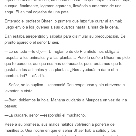
aunque, finalmente, lograron agarrarla, llevándola amarrada de una
soga. El animal cojea­ba de una pata.
Enterado el profesor Bhaer, lo primero que hizo fue curar al animal;
luego envió a los jóvenes a sus cuartos hasta la hora de la cena.
Dan estaba arrepentido y silbaba para disimular su preocupación. De
pronto apareció el señor Bhaer.
—Lo sé todo —le dijo—. El reglamento de Plumfield nos obliga a
respetar a los animales y a las plantas... Pero la señora Bhaer me pide
que te perdone, aunque nos has defraudado, pues creíamos que te
gustaban los animales y las plantas. ¿Nos ayudarás a darte otra
oportunidad? —añadió.
—Señor, se lo suplico —respondió Dan respetuoso y sin atreverse a
levantar la vista.
—Bien, doblemos la hoja. Mañana cuidarás a Mariposa en vez de ir a
pasear.
—La cuidaré, señor —respondió el muchacho.
Pese a su promesa, sus malos hábitos volvieron a ponerse de
manifiesto. Una noche en que el señor Bhaer había salido y los