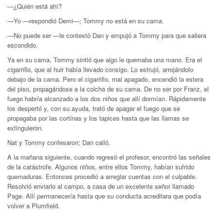
—¿Quién está ahí?
—Yo —respondió Demi—; Tommy no está en su cama.
—No puede ser —le contestó Dan y empujó a Tommy para que saliera
escondido.
Ya en su cama, Tommy sintió que algo le quemaba una mano. Era el
cigarrillo, que al huir había llevado consigo. Lo estrujó, arrojándolo
debajo de la cama. Pero el cigarrillo, mal apagado, encendió la estera
del piso, propagándose a la colcha de su cama. De no ser por Franz, el
fuego habría alcanzado a los dos niños que allí dormían. Rápidamente
los despertó y, con su ayuda, trató de apagar el fuego que se
propagaba por las cortinas y los tapices hasta que las llamas se
extinguieron.
Nat y Tommy confesaron; Dan calló.
A la mañana siguiente, cuando regresó el profesor, en­contró las señales
de la catástrofe. Algunos niños, entre ellos Tommy, habían sufrido
quemaduras. Entonces procedió a arreglar cuentas con el culpable.
Resolvió enviarlo al campo, a casa de un excelente señor llamado
Page. Allí permanecería hasta que su conducta acreditara que podía
volver a Plumfield.