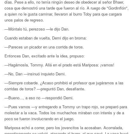
días. Pese a ello, no tenía ningún deseo de obe­decer al señor Bhaer,
cosa que demostró una tarde que fueron al río. A ruego de "Gordinflón",
a quien no le gusta caminar, llevaron al burro Toby para que cargara
unos palos de re­greso.
—Móntalo tú, perezoso —le dijo Dan.
Cuando estaban de vuelta, Demi dijo en broma:
—Pareces un picador en una corrida de toros.
Entonces Dan, excitado ante la idea, propuso:
—Hagámosla, Tommy. Allá en el prado está Mariposa: ¡vamos!
—No, Dan —insinuó inquieto Demi.
—Siempre cobarde. ¿Acaso prohibió el profesor que jugáramos a las
corridas de toros? —preguntó Dan, desafiante.
—Bueno..., a eso no —respondió Demi.
—Pues vamos —y entregando a Tommy un trapo rojo, se preparó para
molestar a la vaca. Todos los muchachos miraban con interés y de a
poco se fueron involucrando en el juego.
Mariposa echó a correr, pero los jovencitos la acosaban. Acorralada,
repentinamente se volvió, atacando al burro, el que cayó. La vaca huyó,