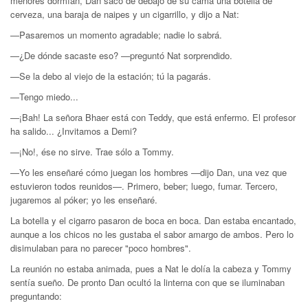
menores dormían, Dan sacó de debajo de su cama una botella de
cerveza, una baraja de naipes y un cigarrillo, y dijo a Nat:
—Pasaremos un momento agradable; nadie lo sabrá.
—¿De dónde sacaste eso? —preguntó Nat sorprendido.
—Se la debo al viejo de la estación; tú la pagarás.
—Tengo miedo...
—¡Bah! La señora Bhaer está con Teddy, que está en­fermo. El profesor
ha salido... ¿Invitamos a Demi?
—¡No!, ése no sirve. Trae sólo a Tommy.
—Yo les enseñaré cómo juegan los hombres —dijo Dan, una vez que
estuvieron todos reunidos—. Primero, beber; luego, fumar. Tercero,
jugaremos al póker; yo les enseñaré.
La botella y el cigarro pasaron de boca en boca. Dan estaba encantado,
aunque a los chicos no les gustaba el sabor amargo de ambos. Pero lo
disimulaban para no parecer "poco hombres".
La reunión no estaba animada, pues a Nat le dolía la cabeza y Tommy
sentía sueño. De pronto Dan ocultó la lin­terna con que se iluminaban
preguntando: