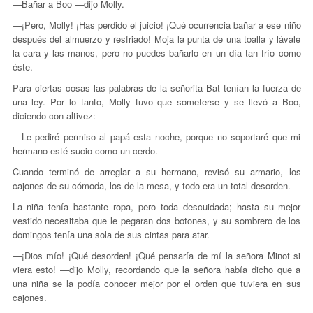
—Bañar a Boo —dijo Molly.
—¡Pero, Molly! ¡Has perdido el juicio! ¡Qué ocurrencia bañar a ese niño
después del almuerzo y resfriado! Moja la punta de una toalla y lávale
la cara y las manos, pero no puedes bañarlo en un día tan frío como
éste.
Para ciertas cosas las palabras de la señorita Bat tenían la fuerza de
una ley. Por lo tanto, Molly tuvo que someterse y se llevó a Boo,
diciendo con altivez:
—Le pediré permiso al papá esta noche, porque no soportaré que mi
hermano esté sucio como un cerdo.
Cuando terminó de arreglar a su hermano, revisó su armario, los
cajones de su cómoda, los de la mesa, y todo era un total desorden.
La niña tenía bastante ropa, pero toda descuidada; hasta su mejor
vestido necesitaba que le pegaran dos botones, y su sombrero de los
domingos tenía una sola de sus cintas para atar.
—¡Dios mío! ¡Qué desorden! ¡Qué pensaría de mí la señora Minot si
viera esto! —dijo Molly, recordando que la señora había dicho que a
una niña se la podía conocer mejor por el orden que tuviera en sus
cajones.