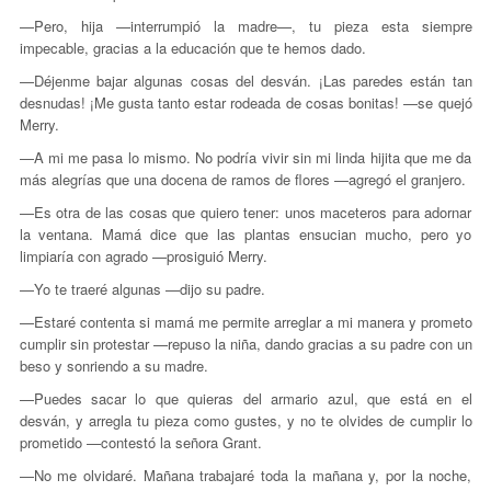
—Pero, hija —interrumpió la madre—, tu pieza esta siempre
impecable, gracias a la educación que te hemos dado.
—Déjenme bajar algunas cosas del desván. ¡Las paredes están tan
desnudas! ¡Me gusta tanto estar rodeada de cosas bonitas! —se quejó
Merry.
—A mi me pasa lo mismo. No podría vivir sin mi linda hijita que me da
más alegrías que una docena de ramos de flores —agregó el granjero.
—Es otra de las cosas que quiero tener: unos maceteros para adornar
la ventana. Mamá dice que las plantas ensucian mucho, pero yo
limpiaría con agrado —prosiguió Merry.
—Yo te traeré algunas —dijo su padre.
—Estaré contenta si mamá me permite arreglar a mi manera y prometo
cumplir sin protestar —repuso la niña, dando gracias a su padre con un
beso y sonriendo a su madre.
—Puedes sacar lo que quieras del armario azul, que está en el
desván, y arregla tu pieza como gustes, y no te olvides de cumplir lo
prometido —contestó la señora Grant.
—No me olvidaré. Mañana trabajaré toda la mañana y, por la noche,