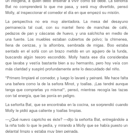
un indígena, a quien debo enseñar a vivir como se debe. La señorita
Bat no comprenderá lo que me pasa, y será muy divertido, pensó
Molly, al inspeccionar el comedor el día en que empezó su misión.
La perspectiva no era muy alentadora. La mesa del desayuno
permanecía tal cual, con su mantel lleno de manchas de café,
pedazos de pan y cáscaras de huevo, y una salchicha en medio de
una fuente. Los muebles estaban cubiertos de polvo; la chimenea,
llena de cenizas, y la alfombra, sembrada de migas. Boo estaba
sentado en el sofá con un brazo metido en un agujero de la funda,
buscando algún tesoro escondido. Molly hasta ese día consideraba
que lavaba y vestía bastante bien a su hermanito, pero hoy veía con
más claridad y suspiró profundamente ante lo descuidado del niño.
"Primero limpiaré el comedor, y luego lo lavaré y peinaré. Me hace falta
una bañera como la de la señora Minot, y toallas. ¡Las tendré aunque
tenga que comprarlas yo misma!", pensó, mientras recogía las tazas
con tal energía, que las ponía en peligro.
La señorita Bat, que se encontraba en la cocina, se sorprendió cuando
Molly le pidió agua caliente y toallas limpias.
—¿Qué nuevo capricho es éste? —dijo la señorita Bat, entregándole a
la niña todo lo que le pedía, y mirando a Molly que se había puesto un
delantal limpio y estaba muy bien peinada.