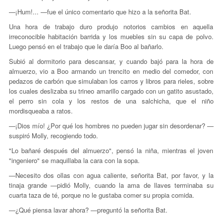
—¡Hum!... —fue el único comentario que hizo a la señorita Bat.
Una hora de trabajo duro produjo notorios cambios en aquella
irreconocible habitación barrida y los muebles sin su capa de polvo.
Luego pensó en el trabajo que le daría Boo al bañarlo.
Subió al dormitorio para descansar, y cuando bajó para la hora de
almuerzo, vio a Boo armando un trencito en medio del comedor, con
pedazos de carbón que simulaban los carros y libros para rieles, sobre
los cuales deslizaba su trineo amarillo cargado con un gatito asustado,
el perro sin cola y los restos de una salchicha, que el niño
mordisqueaba a ratos.
—¡Dios mío! ¿Por qué los hombres no pueden jugar sin desordenar? —
suspiró Molly, recogiendo todo.
"Lo bañaré después del almuerzo", pensó la niña, mientras el joven
"ingeniero" se maquillaba la cara con la sopa.
—Necesito dos ollas con agua caliente, señorita Bat, por favor, y la
tinaja grande —pidió Molly, cuando la ama de llaves terminaba su
cuarta taza de té, porque no le gustaba comer su propia comida.
—¿Qué piensa lavar ahora? —preguntó la señorita Bat.