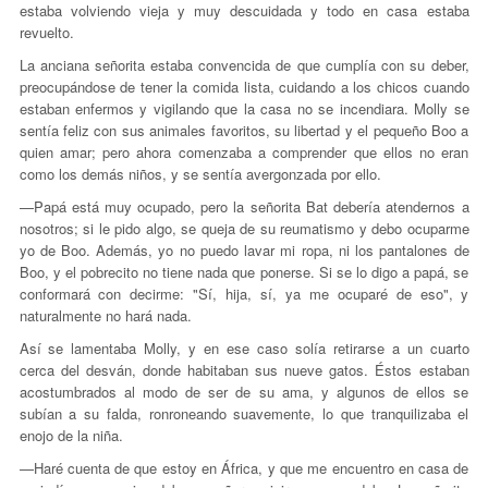
estaba volviendo vieja y muy descuidada y todo en casa estaba
revuelto.
La anciana señorita estaba convencida de que cumplía con su deber,
preocupándose de tener la comida lista, cuidando a los chicos cuando
estaban enfermos y vigilando que la casa no se incendiara. Molly se
sentía feliz con sus animales favoritos, su libertad y el pequeño Boo a
quien amar; pero ahora comenzaba a comprender que ellos no eran
como los demás niños, y se sentía avergonzada por ello.
—Papá está muy ocupado, pero la señorita Bat debería atendernos a
nosotros; si le pido algo, se queja de su reumatismo y debo ocuparme
yo de Boo. Además, yo no puedo lavar mi ropa, ni los pantalones de
Boo, y el pobrecito no tiene nada que ponerse. Si se lo digo a papá, se
conformará con decirme: "Sí, hija, sí, ya me ocuparé de eso", y
naturalmente no hará nada.
Así se lamentaba Molly, y en ese caso solía retirarse a un cuarto
cerca del desván, donde habitaban sus nueve gatos. Éstos estaban
acostumbrados al modo de ser de su ama, y algunos de ellos se
subían a su falda, ronroneando suavemente, lo que tranquilizaba el
enojo de la niña.
—Haré cuenta de que estoy en África, y que me encuentro en casa de