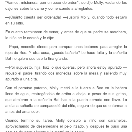
"Vamos, misionera, pon un poco de orden", se dijo Molly, vaciando los
cajones sobre la cama y comenzando a arreglarlos.
—¡Cuánto cuesta ser ordenada! —suspiró Molly, cuando todo estuvo
en su sitio.
En cuanto terminaron de cenar, y antes de que su padre se marchara,
la niña se le acercó y le dijo:
—Papá, necesito dinero para comprar unos botones para arreglar la
ropa de Boo. Y otra cosa, ¿puedo bañarlo? Le hace falta y la señorita
Bat no quiere que use la tina grande.
—Por supuesto, hija, haz lo que quieras, pero ahora estoy apurado —
repuso el padre, tirando dos monedas sobre la mesa y saliendo muy
apurado a una cita.
Con el permiso paterno, Molly metió a la fuerza a Boo en la bañera
llena de agua, restregándolo de arriba a abajo, a pesar de sus gritos,
que atrajeron a la señorita Bat hasta la puerta cerrada con llave. La
anciana señorita se compadeció del niño, segura de que se enfermaría
antes del amanecer.
Cuando terminó su tarea, Molly consoló al niño con caramelos,
aprovechando de desenredarle el pelo rizado, y después le puso una
camisa de dormir limpia y lo metió en la cama.