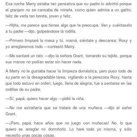
Esa noche Merry estaba tan pensativa que su padre lo advirtió porque
el granjero no se cansaba de mirarla, como quien admira a un gatito,
feliz de verla tan bonita, joven y feliz.
—Hijita, me parece que tienes algo que te preocupa. Ven y cuéntaselo
a tu padre —dijo, golpeándose la rodilla.
—Primero limpiaré la mesa y tú, mamá, siéntate y descansa; Roxy y
yo arreglaremos todo —contestó Merry.
—Me sentaré un rato —dijo la señora Grant, tomando su tejido, porque
sus manos no podían estar sin hacer nada.
A Merry no le gustaba hacer la limpieza doméstica, pero puso todo de
su parte en la desagradable tarea, vigilando a la perezosa Roxy, hasta
que todo estuvo en orden; luego, llena de alegría, fue a sentarse en las
rodillas de su padre.
—Sí, papá, quiero hacer algo —pidió la niña.
—No me extrañaría que se tratara de una muñeca —dijo el señor
Grant.
—¡Pero, papá, hace años que no juego con muñecas! No, lo que
quiero es arreglar mi dormitorio. Lo haré todo yo misma, y sólo
necesito unas pocas cosas.