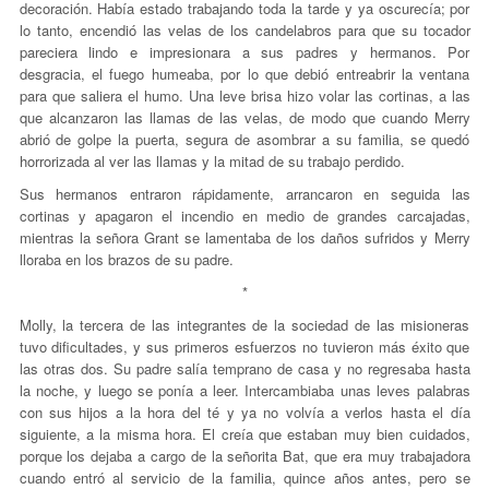
decoración. Había estado trabajando toda la tarde y ya oscurecía; por
lo tanto, encendió las velas de los candelabros para que su tocador
pareciera lindo e impresionara a sus padres y hermanos. Por
desgracia, el fuego humeaba, por lo que debió entreabrir la ventana
para que saliera el humo. Una leve brisa hizo volar las cortinas, a las
que alcanzaron las llamas de las velas, de modo que cuando Merry
abrió de golpe la puerta, segura de asombrar a su familia, se quedó
horrorizada al ver las llamas y la mitad de su trabajo perdido.
Sus hermanos entraron rápidamente, arrancaron en seguida las
cortinas y apagaron el incendio en medio de grandes carcajadas,
mientras la señora Grant se lamentaba de los daños sufridos y Merry
lloraba en los brazos de su padre.
*
Molly, la tercera de las integrantes de la sociedad de las misioneras
tuvo dificultades, y sus primeros esfuerzos no tuvieron más éxito que
las otras dos. Su padre salía temprano de casa y no regresaba hasta
la noche, y luego se ponía a leer. Intercambiaba unas leves palabras
con sus hijos a la hora del té y ya no volvía a verlos hasta el día
siguiente, a la misma hora. El creía que estaban muy bien cuidados,
porque los dejaba a cargo de la señorita Bat, que era muy trabajadora
cuando entró al servicio de la familia, quince años antes, pero se