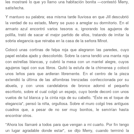
les mostraré lo que yo llamo una habitación bonita —contestó Merry,
satisfecha.
Y mantuvo su palabra; esa misma tarde lluviosa en que Jill descubrió
la verdad de su estado, Merry se puso a arreglar su dormitorio. En el
armario azul encontró varios tesoros e, ignorando los agujeros de
polilla, trató de sacar el mejor partido de ellos, tratando de imitar la
sobria elegancia que reinaba en la casa de la señora Minot.
Colocó unas cortinas de felpa roja que alegraron las paredes, cuyo
papel estaba ajado y descolorido. Sobre la cama tendió una manta roja
con estrellas blancas, y cubrió la mesa con un mantel alegre, cuyos
agujeros tapó con sus libros. Quitó la estufa de la chimenea y colocó
unos leños para que ardieran libremente. En el centro de la pieza
extendió la última de las alfombras trenzadas confeccionada por su
abuela, y con unos candelabros de bronce adornó el pequeño
escritorio, sobre el cual colgó un espejo, cuyo borde decoró con unos
vuelos de tul blanca y la cinta roja de su cabello. "Éste es el toque de
elegancia", pensó la niña, orgullosa. Sobre el muro colgó tres antiguos
cuadros que, a pesar de no ser muy bonitos, le servirían hasta
encontrar otros.
"Ahora los llamaré a todos para que vengan a mi cuarto. Por fin tengo
un lugar agradable donde estar", se dijo Merry, cuando terminó la