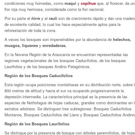
condiciones muy húmedas, como
maqui
y
copihue
que, al florecer, da u
flor roja muy hermosa, considerada como la flor nacional.
Por su parte el
ñirre
y el
raulí
son de crecimiento rápido y dan una mader
de excelente calidad, lo cual los hace especialmente aptos para la
reforestación de toda la zona.
A veces los bosques son impenetrables por la abundancia de
helechos,
musgos, líquenes
y
enredaderas.
En la Novena Región de la Araucanía se encuentran representadas las
regiones vegetacionales de los bosques Caducifolios, de los bosques
Laurifolios y de los bosques Andino Patagónicos.
Región de los Bosques Caducifolios
Esta región ocupa posiciones montañosas en su distribución norte, sobre 
800 metros de altitud y hacia el sur va ocupando progresivamente la
depresión intermedia. La característica principal es la presencia de las
especies de Nothofagus de hojas caducas, grandes como dominantes en 
estratos arbóreos. Se distinguen tres subregiones: Bosques Caducifolios
Montanos, Bosques Caducifolios del Llano y Bosques Caducifolios Andino
Región de los Bosques Laurifolios
Se distingue por la presencia de bosque con árboles perennifolios, de hoja