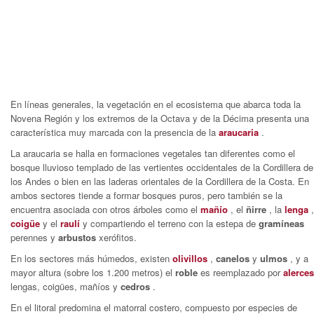
En líneas generales, la vegetación en el ecosistema que abarca toda la
Novena Región y los extremos de la Octava y de la Décima presenta una
característica muy marcada con la presencia de la
araucaria
.
La araucaria se halla en formaciones vegetales tan diferentes como el
bosque lluvioso templado de las vertientes occidentales de la Cordillera de
los Andes o bien en las laderas orientales de la Cordillera de la Costa. En
ambos sectores tiende a formar bosques puros, pero también se la
encuentra asociada con otros árboles como el
mañío
, el
ñirre
, la
lenga
coigüe
y el
raulí
y compartiendo el terreno con la estepa de
gramíneas
perennes y
arbustos
xerófitos.
En los sectores más húmedos, existen
olivillos
,
canelos
y
ulmos
, y a
mayor altura (sobre los 1.200 metros) el
roble
es reemplazado por
alerce
lengas, coigües, mañíos y
cedros
.
En el litoral predomina el matorral costero, compuesto por especies de