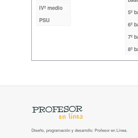
IVº medio
5º b
PSU
6º b
7º b
8º b
Diseño, programación y desarrollo: Profesor en Línea.