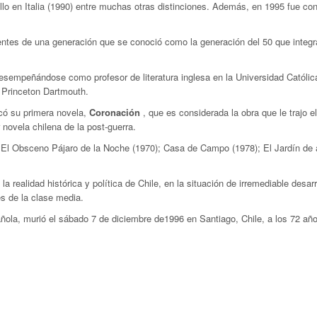
lo en Italia (1990) entre muchas otras distinciones. Además, en 1995 fue con
entes de una generación que se conoció como la generación del 50 que integ
empeñándose como profesor de literatura inglesa en la Universidad Católica 
 Princeton Dartmouth.
icó su primera novela,
Coronación
, que es considerada la obra que le trajo el
novela chilena de la post-guerra.
l Obsceno Pájaro de la Noche (1970); Casa de Campo (1978); El Jardín de al
 realidad histórica y política de Chile, en la situación de irremediable desa
es de la clase media.
ola, murió el sábado 7 de diciembre de1996 en Santiago, Chile, a los 72 año