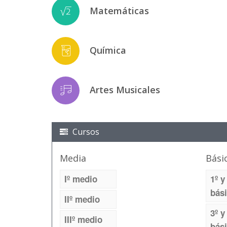
Matemáticas
Química
Artes Musicales
Cursos
Media
Bási
Iº medio
1º y
bás
IIº medio
3º y
IIIº medio
bás