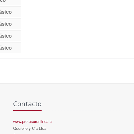
ásico
ásico
ásico
ásico
Contacto
www.profesorenlinea.cl
Querelle y Cia Ltda.