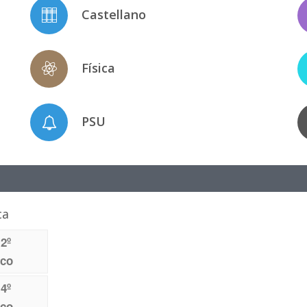
Castellano
Física
PSU
ca
 2º
ico
 4º
ico