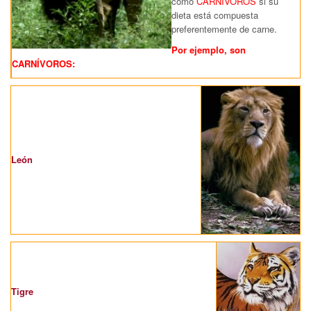
como
CARNÍVOROS
si su
dieta está compuesta
preferentemente de carne.
Por ejemplo, son
CARNÍVOROS:
León
Tigre