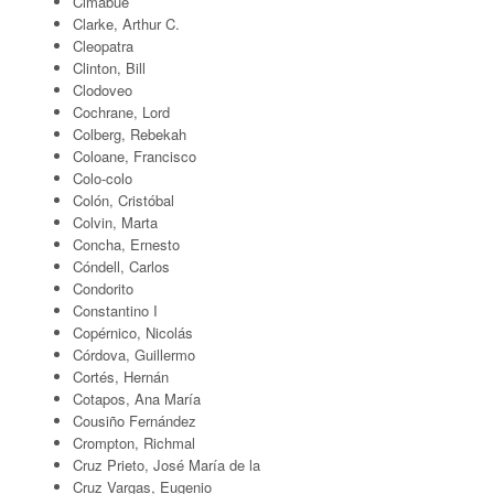
Cimabue
Clarke, Arthur C.
Cleopatra
Clinton, Bill
Clodoveo
Cochrane, Lord
Colberg, Rebekah
Coloane, Francisco
Colo-colo
Colón, Cristóbal
Colvin, Marta
Concha, Ernesto
Cóndell, Carlos
Condorito
Constantino I
Copérnico, Nicolás
Córdova, Guillermo
Cortés, Hernán
Cotapos, Ana María
Cousiño Fernández
Crompton, Richmal
Cruz Prieto, José María de la
Cruz Vargas, Eugenio