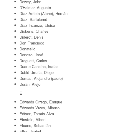
Dewey, John
D'Halmar, Augusto
Díaz Arrieta (Alone), Hernán
Díaz, Bartolomé
Díaz Inzunza, Eloisa
Dickens, Charles
Diderot, Denis
Don Francisco
Donatello
Donoso, José
Droguett, Carlos
Duarte Cancino, Isaías
Dublé Urrutia, Diego
Dumas, Alejandro (padre)
Durán, Alejo
E
Edwards Orrego, Enrique
Edwards Vives, Alberto
Edison, Tomás Alva
Einstein, Albert
Elcano, Sebastián
Elton, Isabel