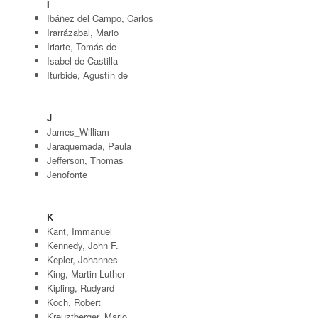
I
Ibáñez del Campo, Carlos
Irarrázabal, Mario
Iriarte, Tomás de
Isabel de Castilla
Iturbide, Agustín de
J
James_William
Jaraquemada, Paula
Jefferson, Thomas
Jenofonte
K
Kant, Immanuel
Kennedy, John F.
Kepler, Johannes
King, Martin Luther
Kipling, Rudyard
Koch, Robert
Kreuztberger, Mario